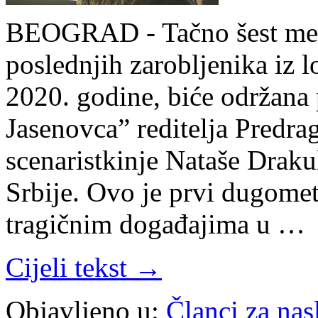
BEOGRAD - Tačno šest mese
poslednjih zarobljenika iz 
2020. godine, biće održana 
Jasenovca” reditelja Predra
scenaristkinje Nataše Drakul
Srbije. Ovo je prvi dugometr
tragičnim događajima u …
Cijeli tekst →
Objavljeno u:
Članci za na