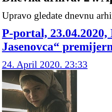
Upravo gledate dnevnu arhi
P-portal, 23.04.2020,
Jasenovca“ premijern
24. April 2020. 23:33