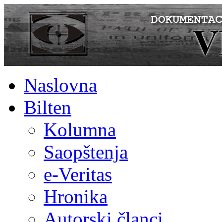
Naslovna
Bilten
Kolumna
Saopštenja
e-Veritas
Hronika
Autorski članci