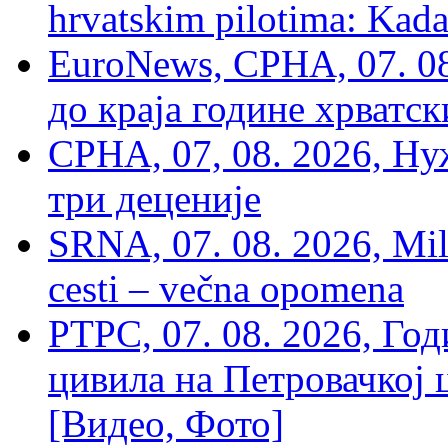
hrvatskim pilotima: Kada
EuroNews, СРНА, 07. 0
до краја године хрватс
СРНА, 07, 08. 2026, Ну
три деценије
SRNA, 07. 08. 2026, Mil
cesti – večna opomena
РТРС, 07. 08. 2026, Г
цивила на Петровачкој ц
[Видео, Фото]