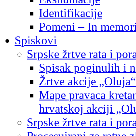
Identifikacije
Pomeni – In memor
Spiskovi
Srpske žrtve rata i po
Spisak poginulih i n
Žrtve akcije „Oluja“
Mape pravaca kretan
hrvatskoj akciji „Ol
Srpske žrtve rata i p
Procesuirani za ratne 