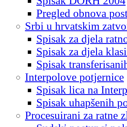
Spisak DORH 2004
Pregled obnova pos
Srbi u hrvatskim zatv
Spisak za djela ratn
Spisak za djela klas
Spisak transferisani
Interpolove potjernice
Spisak lica na Inte
Spisak uhapšenih po
Procesuirani za ratne z