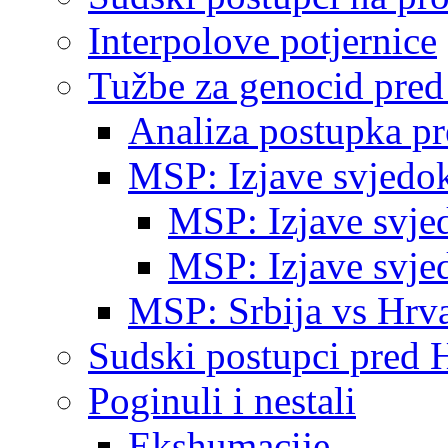
Interpolove potjernice
Tužbe za genocid pre
Analiza postupka p
MSP: Izjave svjedo
MSP: Izjave svje
MSP: Izjave svje
MSP: Srbija vs Hrva
Sudski postupci pred 
Poginuli i nestali
Ekshumacije