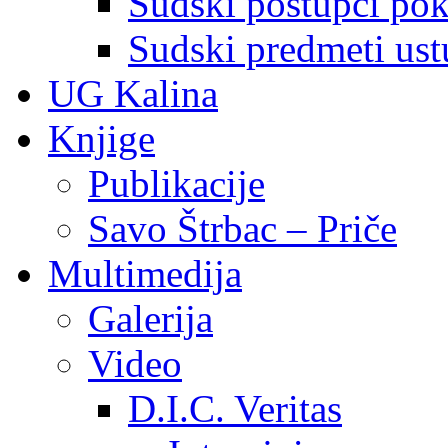
Sudski postupci pokr
Sudski predmeti ustu
UG Kalina
Knjige
Publikacije
Savo Štrbac – Priče
Multimedija
Galerija
Video
D.I.C. Veritas