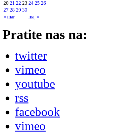
20
21
22
23
24
25
26
27
28
29
30
« mar
maj »
Pratite nas na:
twitter
vimeo
youtube
rss
facebook
vimeo