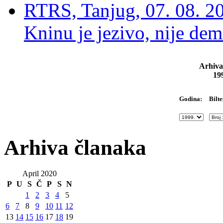
RTRS, Tanjug, 07. 08. 2
Kninu je jezivo, nije dem
Arhiva
19
Bilte
Godina:
Arhiva članaka
April 2020
P
U
S
Č
P
S
N
1
2
3
4
5
6
7
8
9
10
11
12
13
14
15
16
17
18
19