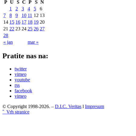
P
U
S
Č
P
S
N
1
2
3
4
5
6
7
8
9
10
11
12
13
14
15
16
17
18
19
20
21
22
23
24
25
26
27
28
« jan
mar »
Pratite nas na:
twitter
vimeo
youtube
rss
facebook
vimeo
© Copyright 1998-2026. –
D.I.C. Veritas
l
Impresum
ˆ Vrh stranice