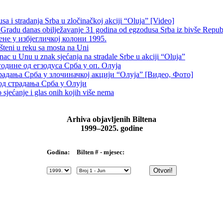
 i stradanja Srba u zločinačkoj akciji “Oluja” [Video]
radu danas obilježavanje 31 godina od egzodusa Srba iz bivše Repub
не у избјегличкој колони 1995.
šteni u reku sa mosta na Uni
 u Unu u znak sjećanja na stradale Srbe u akciji “Oluja”
одине од егзодуса Срба у оп. Олуја
традања Срба у злочиначкој акцији “Олуја” [Видео, Фото]
од страдања Срба у Олуји
sjećanje i glas onih kojih više nema
Arhiva objavljenih Biltena
1999–2025. godine
Bilten # - mjesec:
Godina: