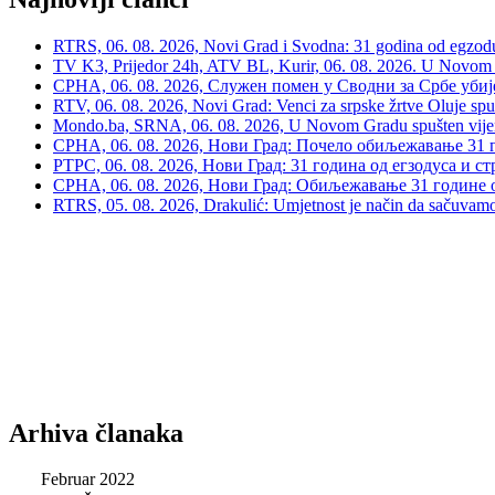
RTRS, 06. 08. 2026, Novi Grad i Svodna: 31 godina od egzodusa
TV K3, Prijedor 24h, ATV BL, Kurir, 06. 08. 2026. U Novom G
СРНА, 06. 08. 2026, Служен помен у Сводни за Србе убије
RTV, 06. 08. 2026, Novi Grad: Venci za srpske žrtve Oluje spu
Mondo.ba, SRNA, 06. 08. 2026, U Novom Gradu spušten vijenac
СРНА, 06. 08. 2026, Нови Град: Почело обиљежавање 31 г
РТРС, 06. 08. 2026, Нови Град: 31 година од егзодуса и с
СРНА, 06. 08. 2026, Нови Град: Обиљежавање 31 године 
RTRS, 05. 08. 2026, Drakulić: Umjetnost je način da sačuvamo 
Arhiva članaka
Februar 2022