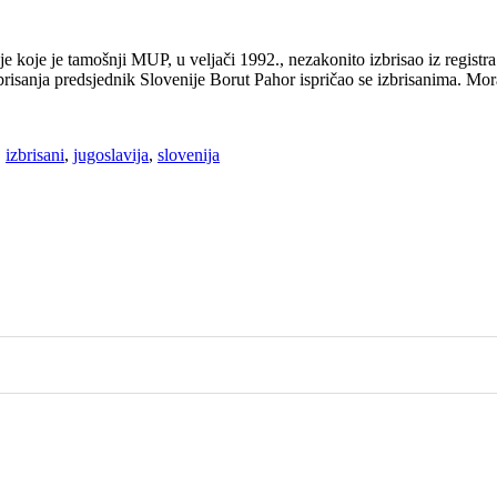
 koje je tamošnji MUP, u veljači 1992., nezakonito izbrisao iz registra s
isanja predsjednik Slovenije Borut Pahor ispričao se izbrisanima. Moral
,
izbrisani
,
jugoslavija
,
slovenija