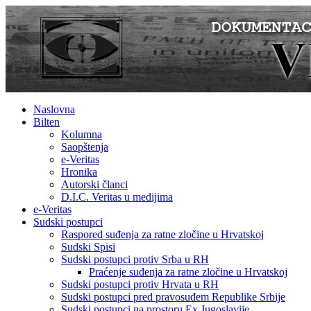
Naslovna
Bilten
Kolumna
Saopštenja
e-Veritas
Hronika
Autorski članci
D.I.C. Veritas u medijima
e-Veritas
Sudski postupci
Raspored suđenja za ratne zločine u Hrvatskoj
Sudski Spisi
Sudski postupci protiv Srba u RH
Praćenje suđenja za ratne zločine u Hrvatskoj
Sudski postupci protiv Hrvata u RH
Sudski postupci pred pravosuđem Republike Srbije
Sudski postupci na prostoru Ex Jugoslavije