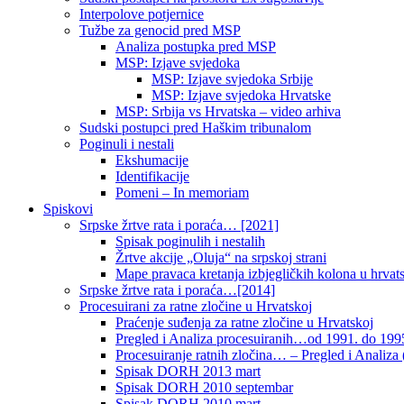
Interpolove potjernice
Tužbe za genocid pred MSP
Analiza postupka pred MSP
MSP: Izjave svjedoka
MSP: Izjave svjedoka Srbije
MSP: Izjave svjedoka Hrvatske
MSP: Srbija vs Hrvatska – video arhiva
Sudski postupci pred Haškim tribunalom
Poginuli i nestali
Ekshumacije
Identifikacije
Pomeni – In memoriam
Spiskovi
Srpske žrtve rata i poraća… [2021]
Spisak poginulih i nestalih
Žrtve akcije „Oluja“ na srpskoj strani
Mape pravaca kretanja izbjegličkih kolona u hrvats
Srpske žrtve rata i poraća…[2014]
Procesuirani za ratne zločine u Hrvatskoj
Praćenje suđenja za ratne zločine u Hrvatskoj
Pregled i Analiza procesuiranih…od 1991. do 1995
Procesuiranje ratnih zločina… – Pregled i Analiza (
Spisak DORH 2013 mart
Spisak DORH 2010 septembar
Spisak DORH 2010 mart