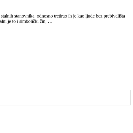
talnih stanovnika, odnosno tretirao ih je kao ljude bez prebivališta
ni je to i simbolički čin, …