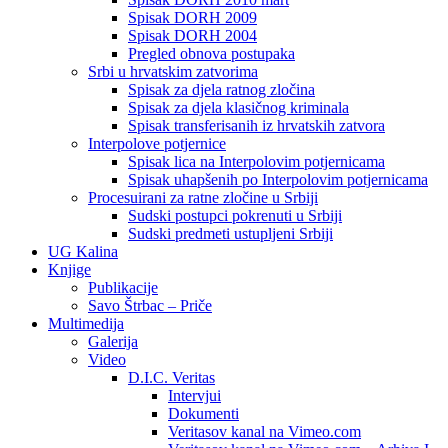
Spisak DORH 2009
Spisak DORH 2004
Pregled obnova postupaka
Srbi u hrvatskim zatvorima
Spisak za djela ratnog zločina
Spisak za djela klasičnog kriminala
Spisak transferisanih iz hrvatskih zatvora
Interpolove potjernice
Spisak lica na Interpolovim potjernicama
Spisak uhapšenih po Interpolovim potjernicama
Procesuirani za ratne zločine u Srbiji
Sudski postupci pokrenuti u Srbiji
Sudski predmeti ustupljeni Srbiji
UG Kalina
Knjige
Publikacije
Savo Štrbac – Priče
Multimedija
Galerija
Video
D.I.C. Veritas
Intervjui
Dokumenti
Veritasov kanal na Vimeo.com