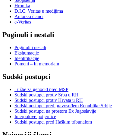
Saopštenja
Hronika
D.I.C. Veritas u medijima
Autorski članci
e-Veritas
Poginuli i nestali
Poginuli i nestali
Ekshumacije
Identifikacije
Pomeni – In memoriam
Sudski postupci
Tužbe za genocid pred MSP
Sudski postupci protiv Srba u RH
Sudski postupci protiv Hrvata u RH
Sudski postupci pred pravosuđem Republike Srbije
Sudski postupci na prostoru Ex Jugoslavije
Interpolove potjernice
Sudski postupci pred Haškim tribunalom
Najnoviji članci