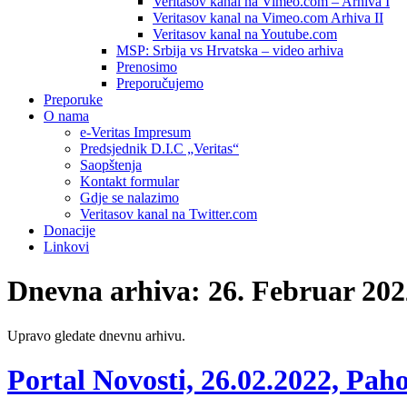
Veritasov kanal na Vimeo.com – Arhiva I
Veritasov kanal na Vimeo.com Arhiva II
Veritasov kanal na Youtube.com
MSP: Srbija vs Hrvatska – video arhiva
Prenosimo
Preporučujemo
Preporuke
O nama
e-Veritas Impresum
Predsjednik D.I.C „Veritas“
Saopštenja
Kontakt formular
Gdje se nalazimo
Veritasov kanal na Twitter.com
Donacije
Linkovi
Dnevna arhiva:
26. Februar 202
Upravo gledate dnevnu arhivu.
Portal Novosti, 26.02.2022, Pah