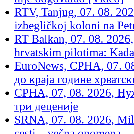
RTV, Tanjug, 07. 08. 2026
izbegličkoj koloni na Pet
RT Balkan, 07. 08. 2026,
hrvatskim pilotima: Kada
EuroNews, СРНА, 07. 0
до краја године хрватс
СРНА, 07, 08. 2026, Ну
три деценије
SRNA, 07. 08. 2026, Mil
cesti – večna opomena