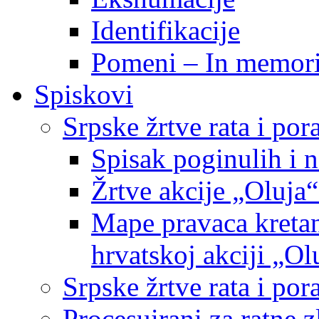
Identifikacije
Pomeni – In memor
Spiskovi
Srpske žrtve rata i po
Spisak poginulih i n
Žrtve akcije „Oluja“
Mape pravaca kretan
hrvatskoj akciji „Ol
Srpske žrtve rata i p
Procesuirani za ratne 