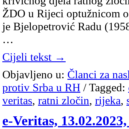
krivičnog djela ratnog zloči
ŽDO u Rijeci optužnicom od
je Bjelopetrović Radu (195
…
Cijeli tekst →
Objavljeno u:
Članci za na
protiv Srba u RH
/
Tagged:
veritas
,
ratni zločin
,
rijeka
,
e-Veritas, 13.02.2