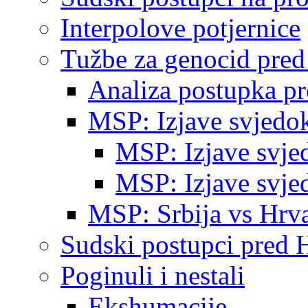
Interpolove potjernice
Tužbe za genocid pre
Analiza postupka p
MSP: Izjave svjedo
MSP: Izjave svje
MSP: Izjave svje
MSP: Srbija vs Hrva
Sudski postupci pred 
Poginuli i nestali
Ekshumacije