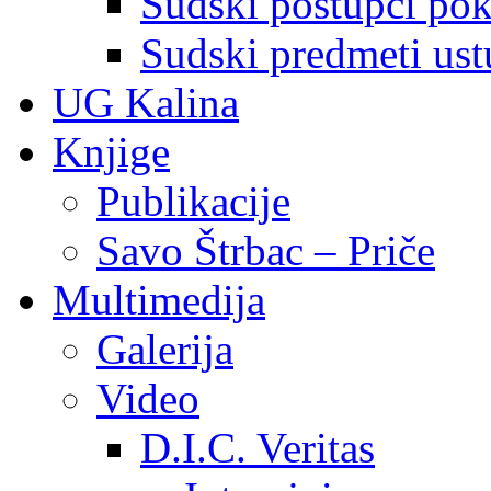
Sudski postupci pokr
Sudski predmeti ustu
UG Kalina
Knjige
Publikacije
Savo Štrbac – Priče
Multimedija
Galerija
Video
D.I.C. Veritas