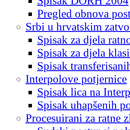
Spisak DORH 2004
Pregled obnova pos
Srbi u hrvatskim zatv
Spisak za djela ratn
Spisak za djela klas
Spisak transferisani
Interpolove potjernice
Spisak lica na Inte
Spisak uhapšenih po
Procesuirani za ratne z