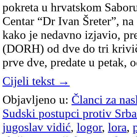
pokreta u hrvatskom Saboru 
Centar “Dr Ivan Šreter”, na
kako je nedavno izjavio, p
(DORH) od dve do tri krivič
prve dve, predate u petak,
Cijeli tekst →
Objavljeno u:
Članci za na
Sudski postupci protiv Srb
jugoslav vidić
,
logor
,
lora
,