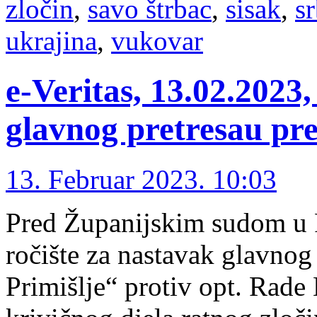
zločin
,
savo štrbac
,
sisak
,
s
ukrajina
,
vukovar
e-Veritas, 13.02.2023,
glavnog pretresau pr
13. Februar 2023. 10:03
Pred Županijskim sudom u R
ročište za nastavak glavnog
Primišlje“ protiv opt. Rade 