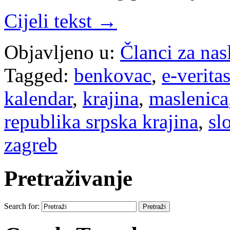
Cijeli tekst →
Objavljeno u:
Članci za na
Tagged:
benkovac
,
e-verita
kalendar
,
krajina
,
maslenica
republika srpska krajina
,
sl
zagreb
Pretraživanje
Search for: