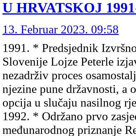
U HRVATSKOJ 1991-1
13. Februar 2023. 09:58
1991. * Predsjednik Izvršn
Slovenije Lojze Peterle izjav
nezadrživ proces osamostalj
njezine pune državnosti, a o
opcija u slučaju nasilnog rj
1992. * Održano prvo zasje
međunarodnog priznanje Re