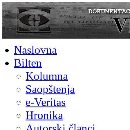
Naslovna
Bilten
Kolumna
Saopštenja
e-Veritas
Hronika
Autorski članci