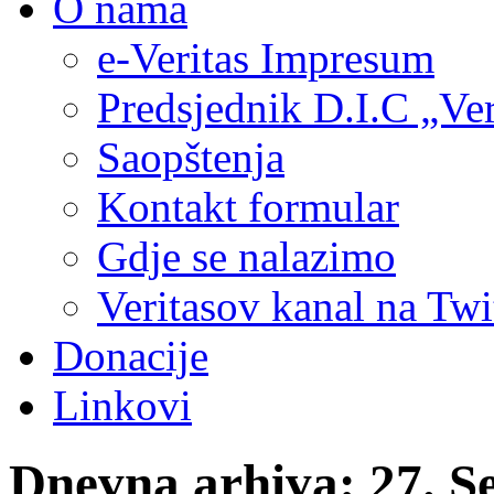
O nama
e-Veritas Impresum
Predsjednik D.I.C „Ver
Saopštenja
Kontakt formular
Gdje se nalazimo
Veritasov kanal na Twi
Donacije
Linkovi
Dnevna arhiva:
27. S