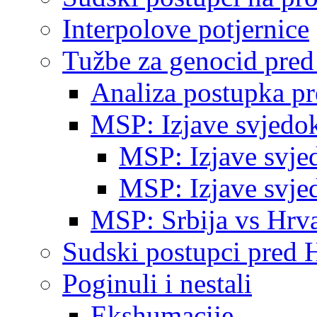
Interpolove potjernice
Tužbe za genocid pre
Analiza postupka p
MSP: Izjave svjedo
MSP: Izjave svje
MSP: Izjave svje
MSP: Srbija vs Hrva
Sudski postupci pred 
Poginuli i nestali
Ekshumacije