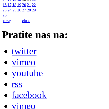
16
17
18
19
20
21
22
23
24
25
26
27
28
29
30
« avg
okt »
Pratite nas na:
twitter
vimeo
youtube
rss
facebook
vimeo