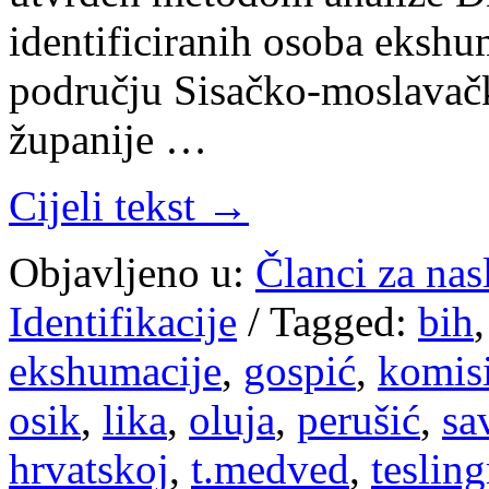
identificiranih osoba ekshu
području Sisačko-moslavačk
županije …
Cijeli tekst →
Objavljeno u:
Članci za na
Identifikacije
/
Tagged:
bih
ekshumacije
,
gospić
,
komisi
osik
,
lika
,
oluja
,
perušić
,
sa
hrvatskoj
,
t.medved
,
teslin