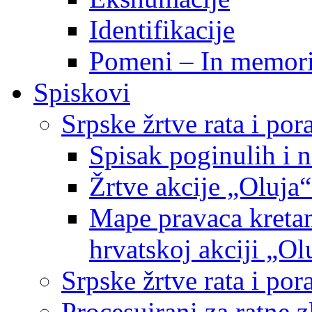
Identifikacije
Pomeni – In memor
Spiskovi
Srpske žrtve rata i po
Spisak poginulih i n
Žrtve akcije „Oluja“
Mape pravaca kretan
hrvatskoj akciji „Ol
Srpske žrtve rata i p
Procesuirani za ratne 