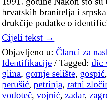
1991. godine Nakon što su u
hrvatskih branitelja i srpska
drukčije podatke o identifi
Cijeli tekst →
Objavljeno u:
Članci za na
Identifikacije
/
Tagged:
dic 
glina
,
gornje selište
,
gospić
perušić
,
petrinja
,
ratni zloči
vodoteč
,
vojnić
,
zadar
,
zagr