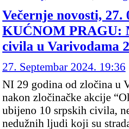
Večernje novosti, 27
KUĆNOM PRAGU: Mas
civila u Varivodama 
27. Septembar 2024. 19:36
NI 29 godina od zločina u 
nakon zločinačke akcije “O
ubijeno 10 srpskih civila, 
nedužnih ljudi koji su stra