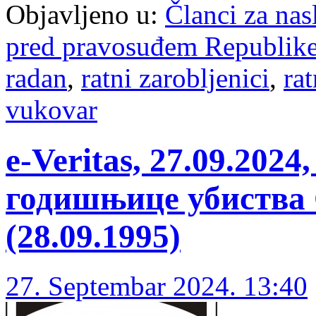
Objavljeno u:
Članci za na
pred pravosuđem Republike
radan
,
ratni zarobljenici
,
rat
vukovar
e-Veritas, 27.09.20
годишњице убиства 
(28.09.1995)
27. Septembar 2024. 13:40