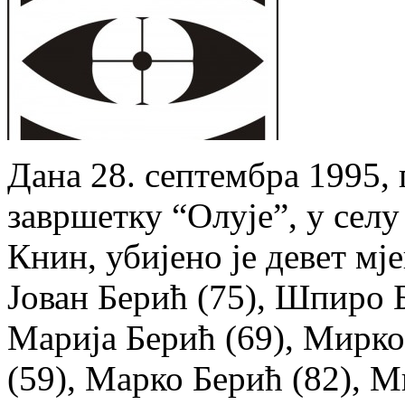
Дана 28. септембра 1995, 
завршетку “Олује”, у сел
Книн, убијено је девет м
Јован Берић (75), Шпиро Б
Марија Берић (69), Мирко
(59), Марко Берић (82), М