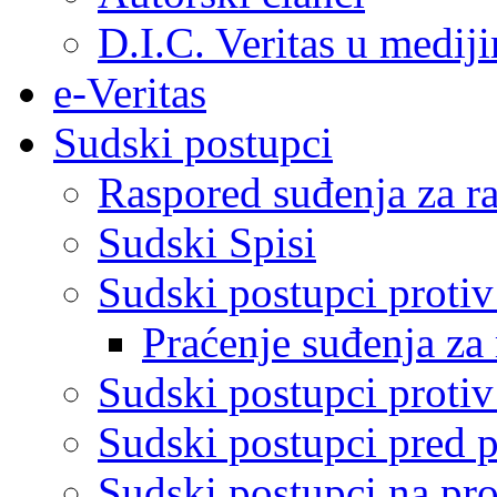
D.I.C. Veritas u medij
e-Veritas
Sudski postupci
Raspored suđenja za ra
Sudski Spisi
Sudski postupci proti
Praćenje suđenja za 
Sudski postupci proti
Sudski postupci pred 
Sudski postupci na pro