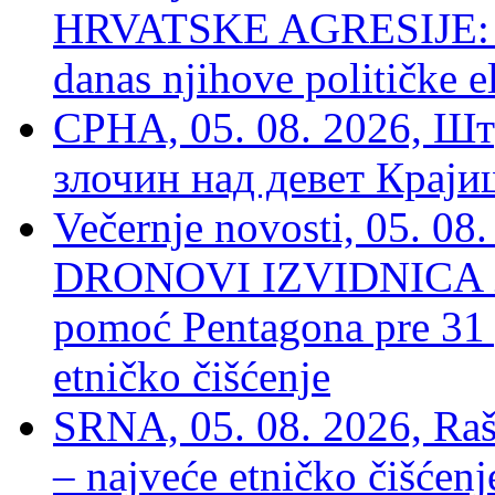
HRVATSKE AGRESIJE: Hte
danas njihove političke e
СРНА, 05. 08. 2026, Шт
злочин над девет Крај
Večernje novosti, 05.
DRONOVI IZVIDNICA ZA
pomoć Pentagona pre 31
etničko čišćenje
SRNA, 05. 08. 2026, Rašk
– najveće etničko čišćen