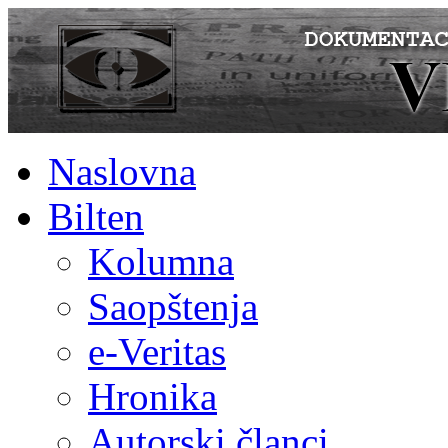
Naslovna
Bilten
Kolumna
Saopštenja
e-Veritas
Hronika
Autorski članci