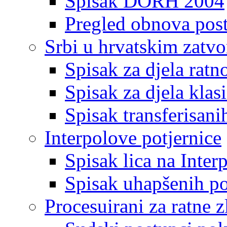
Spisak DORH 2004
Pregled obnova pos
Srbi u hrvatskim zatv
Spisak za djela ratn
Spisak za djela klas
Spisak transferisani
Interpolove potjernice
Spisak lica na Inte
Spisak uhapšenih po
Procesuirani za ratne z