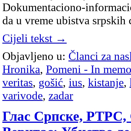
Dokumentaciono-informacio
da u vreme ubistva srpskih
Cijeli tekst →
Objavljeno u:
Članci za na
Hronika
,
Pomeni - In mem
veritas
,
gošić
,
ius
,
kistanje
,
varivode
,
zadar
Глас Српске, РТРС, С