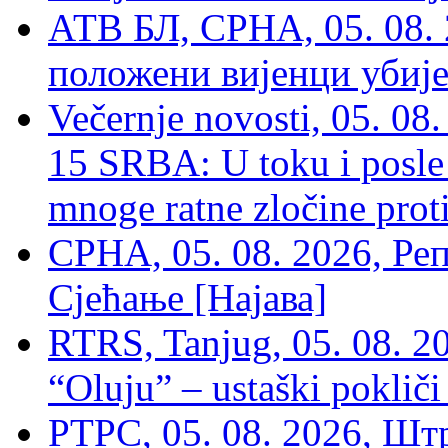
АТВ БЛ, СРНА, 05. 08. 
положени вијенци убиј
Večernje novosti, 05. 
15 SRBA: U toku i posle 
mnoge ratne zločine proti
СРНА, 05. 08. 2026, Ре
Сјећање [Најава]
RTRS, Tanjug, 05. 08. 20
“Oluju” – ustaški poklič
РТРС, 05. 08. 2026, Шт