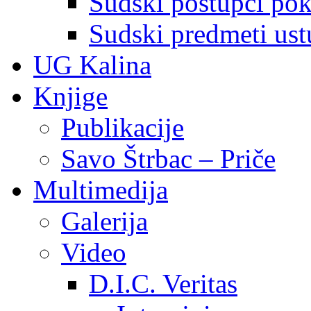
Sudski postupci pokr
Sudski predmeti ustu
UG Kalina
Knjige
Publikacije
Savo Štrbac – Priče
Multimedija
Galerija
Video
D.I.C. Veritas