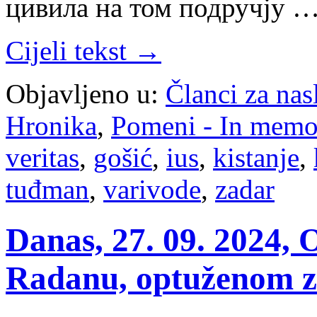
цивила на том подручју 
Cijeli tekst →
Objavljeno u:
Članci za na
Hronika
,
Pomeni - In mem
veritas
,
gošić
,
ius
,
kistanje
,
tuđman
,
varivode
,
zadar
Danas, 27. 09. 2024,
Radanu, optuženom za