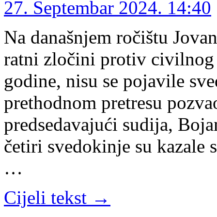
27. Septembar 2024. 14:40
Na današnjem ročištu Jovan
ratni zločini protiv civiln
godine, nisu se pojavile sve
prethodnom pretresu pozvao
predsedavajući sudija, Boja
četiri svedokinje su kazale
…
Cijeli tekst →