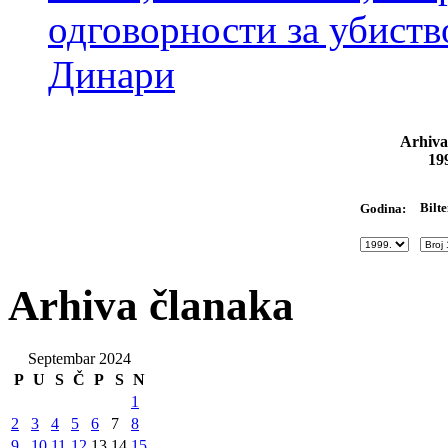
одговорности за убиств
Динари
Arhiva
19
Bilte
Godina:
Arhiva članaka
Septembar 2024
P
U
S
Č
P
S
N
1
2
3
4
5
6
7
8
9
10
11
12
13
14
15