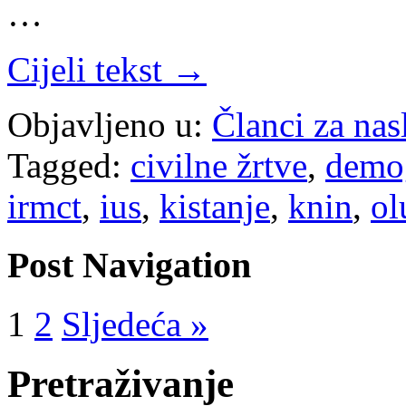
…
Cijeli tekst →
Objavljeno u:
Članci za na
Tagged:
civilne žrtve
,
demog
irmct
,
ius
,
kistanje
,
knin
,
ol
Post Navigation
1
2
Sljedeća »
Pretraživanje