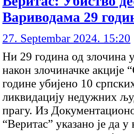
Веритас: Убиство де
Вариводама 29 годин
27. Septembar 2024. 15:20
Ни 29 година од злочина у
након злочиначке акције “
године убијено 10 српски
ликвидацију недужних људ
прагу. Из Документацион
“Веритас” указано је да у