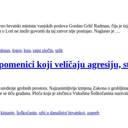
avno hrvatski ministar vanjskih poslova Gordan Grlić Radman, čija je iz
 o Lori ne može govoriti da taj zatvor nije postojao. Naglasio je …
adman
,
logor
,
lora
,
ratni zločin
,
split
omenici koji veličaju agresiju, 
 i uređenje grobnih prostora. Najzanimljivija izmjena Zakona o groblji
oje se tiču građana. Ploča koja je zločinca Vukašina Šoškočanina naziv
,
kistanje
,
šoškoćanin
,
srbi u današnjoj hrvatskoj
,
zagreb