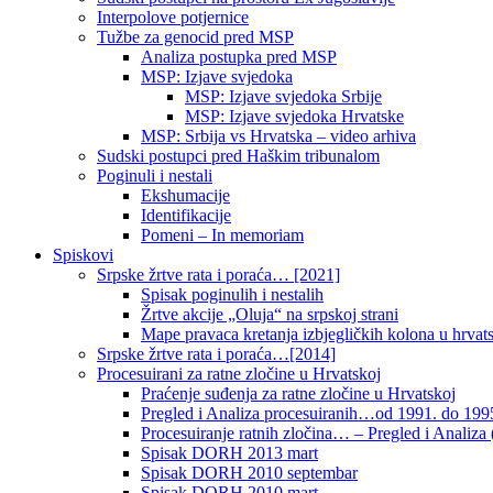
Interpolove potjernice
Tužbe za genocid pred MSP
Analiza postupka pred MSP
MSP: Izjave svjedoka
MSP: Izjave svjedoka Srbije
MSP: Izjave svjedoka Hrvatske
MSP: Srbija vs Hrvatska – video arhiva
Sudski postupci pred Haškim tribunalom
Poginuli i nestali
Ekshumacije
Identifikacije
Pomeni – In memoriam
Spiskovi
Srpske žrtve rata i poraća… [2021]
Spisak poginulih i nestalih
Žrtve akcije „Oluja“ na srpskoj strani
Mape pravaca kretanja izbjegličkih kolona u hrvats
Srpske žrtve rata i poraća…[2014]
Procesuirani za ratne zločine u Hrvatskoj
Praćenje suđenja za ratne zločine u Hrvatskoj
Pregled i Analiza procesuiranih…od 1991. do 1995
Procesuiranje ratnih zločina… – Pregled i Analiza (
Spisak DORH 2013 mart
Spisak DORH 2010 septembar
Spisak DORH 2010 mart