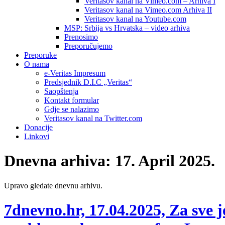
Veritasov kanal na Vimeo.com – Arhiva I
Veritasov kanal na Vimeo.com Arhiva II
Veritasov kanal na Youtube.com
MSP: Srbija vs Hrvatska – video arhiva
Prenosimo
Preporučujemo
Preporuke
O nama
e-Veritas Impresum
Predsjednik D.I.C „Veritas“
Saopštenja
Kontakt formular
Gdje se nalazimo
Veritasov kanal na Twitter.com
Donacije
Linkovi
Dnevna arhiva:
17. April 2025.
Upravo gledate dnevnu arhivu.
7dnevno.hr, 17.04.2025, Za sve