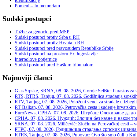
Identifikacije
Pomeni – In memoriam
Sudski postupci
Tužbe za genocid pred MSP
Sudski postupci protiv Srba u RH
Sudski postupci protiv Hrvata u RH
Sudski postupci pred pravosuđem Republike Srbije
Sudski postupci na prostoru Ex Jugoslavije
Interpolove potjernice
Sudski postupci pred Haškim tribunalom
Najnoviji članci
Glas Srpske, SRNA, 08. 08. 2026, Gornje Selište: Parastos za sr
RTS, RTRS, Tanjug, 07. 08. 2026, Godišnjica stradanja srpskih c
RTV, Tanjug, 07. 08. 2026, Položeni venci za stradale u izbegli
RT Balkan, 07. 08. 2026, Petrovačka cesta i suđenje hrvatskim
EuroNews, СРНА, 07. 08. 2026, Штрбац: Очекивање да до 
СРНА, 07, 08. 2026, Нуждић: Злочин без казне и након тр
SRNA, 07. 08. 2026, Milićević: Zločin na Perovačkoj cesti –
РТРС, 07. 08. 2026, Годишњица страдања српских цивила 
RTRS, Tanjug, 07. 08. 2026, Pupovac: Ovo što smo čuli u Kninu 