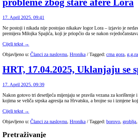
probleme zbog stare afere Lora
17. April 2025. 09:41
Ne postoji i nikada nije postojao nikakav logor Lora – izjavio je ned
premijera Milojka Spajića, koji je priopćio da se nakon svjedočanstava
Cijeli tekst →
Objavljeno u:
Članci za naslovnu
,
Hronika
/
Tagged:
crna gora
,
g.g.r
HRT, 17.04.2025, Uklanjaju se sp
17. April 2025. 09:39
Nakon gotovo tri desetljeća mijenjaju se pravila vezana za korištenje
kojima se veliča srpska agresija na Hrvatsku, a brojne su i izmjene k
Cijeli tekst →
Objavljeno u:
Članci za naslovnu
,
Hronika
/
Tagged:
borovo
,
groblja
Pretraživanje