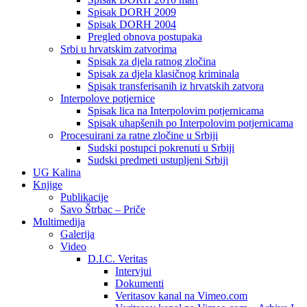
Spisak DORH 2009
Spisak DORH 2004
Pregled obnova postupaka
Srbi u hrvatskim zatvorima
Spisak za djela ratnog zločina
Spisak za djela klasičnog kriminala
Spisak transferisanih iz hrvatskih zatvora
Interpolove potjernice
Spisak lica na Interpolovim potjernicama
Spisak uhapšenih po Interpolovim potjernicama
Procesuirani za ratne zločine u Srbiji
Sudski postupci pokrenuti u Srbiji
Sudski predmeti ustupljeni Srbiji
UG Kalina
Knjige
Publikacije
Savo Štrbac – Priče
Multimedija
Galerija
Video
D.I.C. Veritas
Intervjui
Dokumenti
Veritasov kanal na Vimeo.com