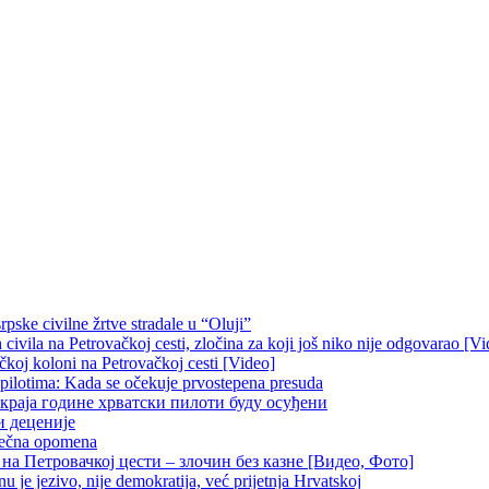
pske civilne žrtve stradale u “Oluji”
ivila na Petrovačkoj cesti, zločina za koji još niko nije odgovarao [Vi
čkoj koloni na Petrovačkoj cesti [Video]
 pilotima: Kada se očekuje prvostepena presuda
краја године хрватски пилоти буду осуђени
и деценије
 večna opomena
на Петровачкој цести – злочин без казне [Видео, Фото]
je jezivo, nije demokratija, već prijetnja Hrvatskoj