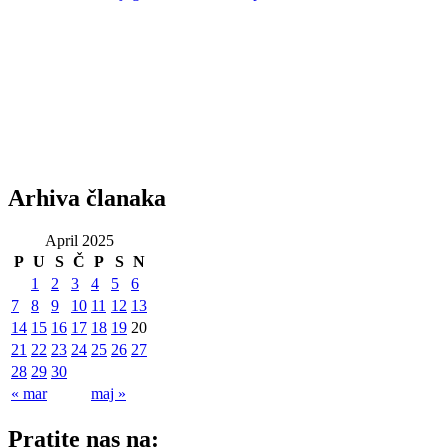
Arhiva članaka
April 2025
P
U
S
Č
P
S
N
1
2
3
4
5
6
7
8
9
10
11
12
13
14
15
16
17
18
19
20
21
22
23
24
25
26
27
28
29
30
« mar
maj »
Pratite nas na: