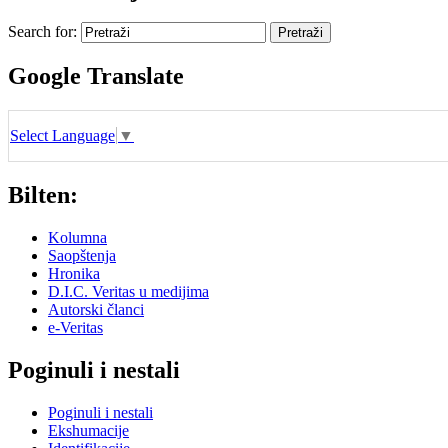
Search for:
Google Translate
Select Language
▼
Bilten:
Kolumna
Saopštenja
Hronika
D.I.C. Veritas u medijima
Autorski članci
e-Veritas
Poginuli i nestali
Poginuli i nestali
Ekshumacije