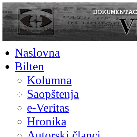
Naslovna
Bilten
Kolumna
Saopštenja
e-Veritas
Hronika
Autorski članci