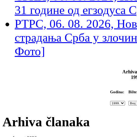
31 године од егзодуса С
РТРС, 06. 08. 2026, Нов
страдања Срба у злочин
Фото]
Arhiva
19
Bilte
Godina:
Arhiva članaka