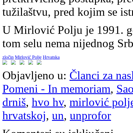
tužilaštvu, pred kojim se is
U Mirlović Polju je 1991. g
tom selu nema nijednog Srb
zločin
Mirlović Polje
Hrvatska
Objavljeno u:
Članci za na
Pomeni - In memoriam
,
Sao
drniš
,
hvo hv
,
mirlović polj
hrvatskoj
,
un
,
unprofor