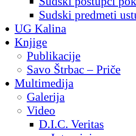
Sudski postupci pokr
Sudski predmeti ustu
UG Kalina
Knjige
Publikacije
Savo Štrbac – Priče
Multimedija
Galerija
Video
D.I.C. Veritas