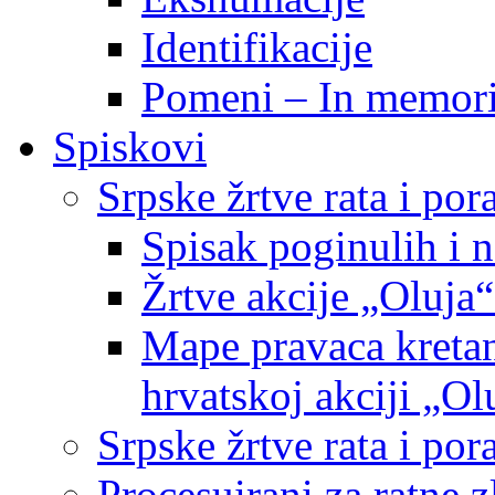
Identifikacije
Pomeni – In memor
Spiskovi
Srpske žrtve rata i po
Spisak poginulih i n
Žrtve akcije „Oluja“
Mape pravaca kretan
hrvatskoj akciji „Ol
Srpske žrtve rata i p
Procesuirani za ratne 