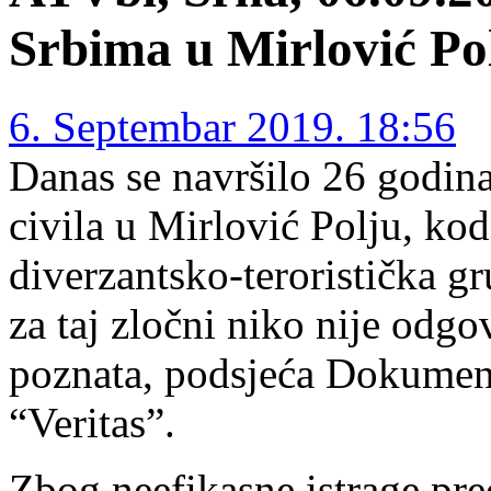
Srbima u Mirlović Po
6. Septembar 2019. 18:56
Danas se navršilo 26 godin
civila u Mirlović Polju, kod
diverzantsko-teroristička gr
za taj zločni niko nije odg
poznata, podsjeća Dokumen
“Veritas”.
Zbog neefikasne istrage pr