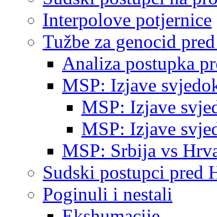
Interpolove potjernice
Tužbe za genocid pre
Analiza postupka p
MSP: Izjave svjedo
MSP: Izjave svje
MSP: Izjave svje
MSP: Srbija vs Hrva
Sudski postupci pred 
Poginuli i nestali
Ekshumacije