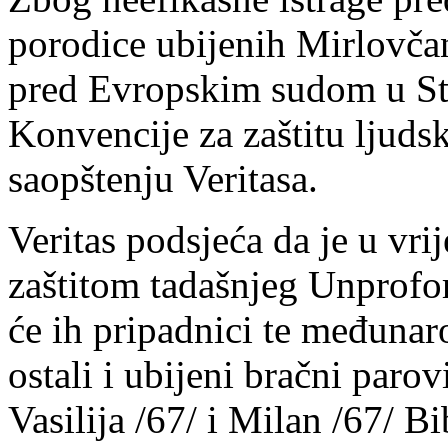
porodice ubijenih Mirlovčan
pred Evropskim sudom u St
Konvencije za zaštitu ljudsk
saopštenju Veritasa.
Veritas podsjeća da je u vri
zaštitom tadašnjeg Unprofo
će ih pripadnici te međunaro
ostali i ubijeni bračni paro
Vasilija /67/ i Milan /67/ Bi