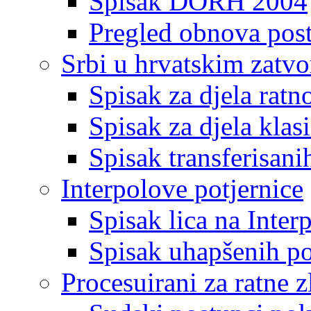
Spisak DORH 2004
Pregled obnova pos
Srbi u hrvatskim zatv
Spisak za djela ratn
Spisak za djela klas
Spisak transferisani
Interpolove potjernice
Spisak lica na Inte
Spisak uhapšenih po
Procesuirani za ratne z