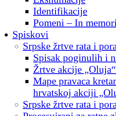
Identifikacije
Pomeni – In memor
Spiskovi
Srpske žrtve rata i po
Spisak poginulih i n
Žrtve akcije „Oluja“
Mape pravaca kretan
hrvatskoj akciji „Ol
Srpske žrtve rata i p
Procesuirani za ratne 