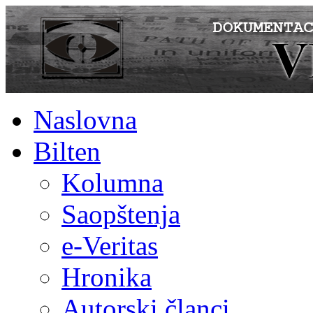
Naslovna
Bilten
Kolumna
Saopštenja
e-Veritas
Hronika
Autorski članci