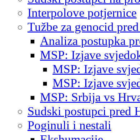
Interpolove potjernice
Tužbe za genocid pre
Analiza postupka p
MSP: Izjave svjedo
MSP: Izjave svje
MSP: Izjave svje
MSP: Srbija vs Hrva
Sudski postupci pred 
Poginuli i nestali
Ekshumacije