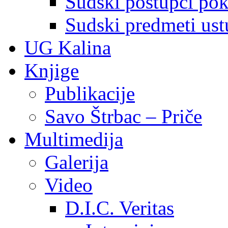
Sudski postupci pokr
Sudski predmeti ustu
UG Kalina
Knjige
Publikacije
Savo Štrbac – Priče
Multimedija
Galerija
Video
D.I.C. Veritas