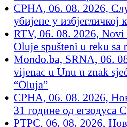
СРНА, 06. 08. 2026, Сл
убијене у избјегличкој 
RTV, 06. 08. 2026, Novi 
Oluje spušteni u reku sa
Mondo.ba, SRNA, 06. 08
vijenac u Unu u znak sjeć
“Oluja”
СРНА, 06. 08. 2026, Н
31 године од егзодуса С
РТРС, 06. 08. 2026, Нов