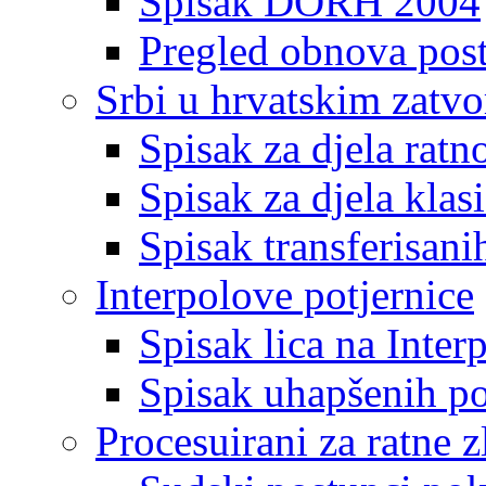
Spisak DORH 2004
Pregled obnova pos
Srbi u hrvatskim zatv
Spisak za djela ratn
Spisak za djela klas
Spisak transferisani
Interpolove potjernice
Spisak lica na Inte
Spisak uhapšenih po
Procesuirani za ratne z