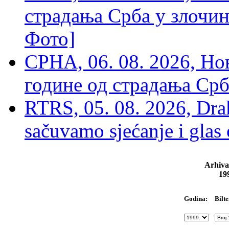
страдања Срба у злочин
Фото]
СРНА, 06. 08. 2026, Н
године од страдања Срб
RTRS, 05. 08. 2026, Drak
sačuvamo sjećanje i glas
Arhiva
19
Bilte
Godina: