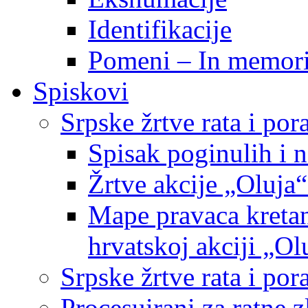
Identifikacije
Pomeni – In memor
Spiskovi
Srpske žrtve rata i po
Spisak poginulih i n
Žrtve akcije „Oluja“
Mape pravaca kretan
hrvatskoj akciji „Ol
Srpske žrtve rata i p
Procesuirani za ratne 