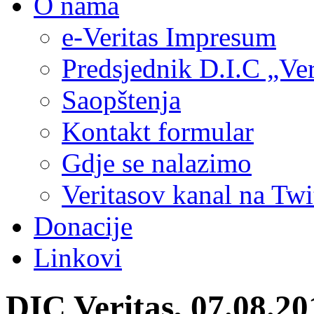
O nama
e-Veritas Impresum
Predsjednik D.I.C „Ver
Saopštenja
Kontakt formular
Gdje se nalazimo
Veritasov kanal na Twi
Donacije
Linkovi
DIC Veritas, 07.08.20