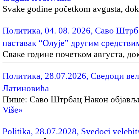
Svake godine početkom avgusta, dok 
Политика, 04. 08. 2026, Саво Штр
наставак “Олује” другим средстви
Сваке године почетком августа, до
Политика, 28.07.2026, Сведоци вел
Латиновића
Пише: Саво Штрбац На­кон об­ја­вљи­в
Više»
Politika, 28.07.2028, Svedoci velebit