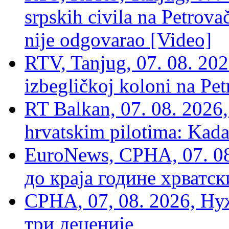
srpskih civila na Petrovač
nije odgovarao [Video]
RTV, Tanjug, 07. 08. 2026
izbegličkoj koloni na Pet
RT Balkan, 07. 08. 2026,
hrvatskim pilotima: Kada
EuroNews, СРНА, 07. 0
до краја године хрватс
СРНА, 07, 08. 2026, Ну
три деценије