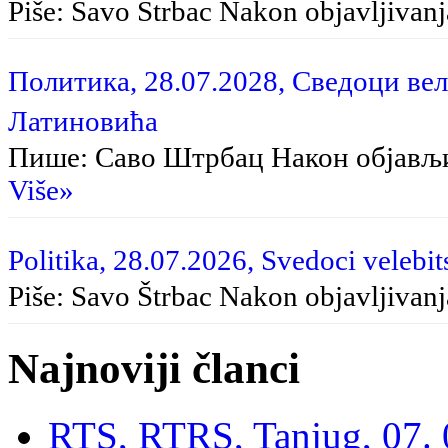
Piše: Savo Štrbac Na­kon ob­ja­vlji­va­nja
Политика, 28.07.2028, Сведоци вел
Латиновића
Пише: Саво Штрбац Након објављ
Više»
Politika, 28.07.2026, Svedoci velebit
Piše: Savo Štrbac Nakon objavljivan
Najnoviji članci
RTS, RTRS, Tanjug, 07. 0