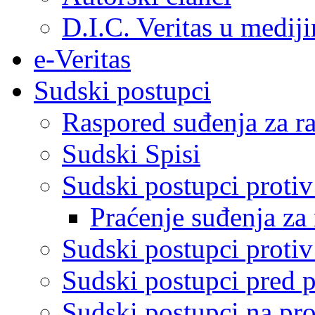
D.I.C. Veritas u medij
e-Veritas
Sudski postupci
Raspored suđenja za ra
Sudski Spisi
Sudski postupci proti
Praćenje suđenja za 
Sudski postupci proti
Sudski postupci pred 
Sudski postupci na pro