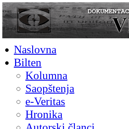
Naslovna
Bilten
Kolumna
Saopštenja
e-Veritas
Hronika
Autorski članci