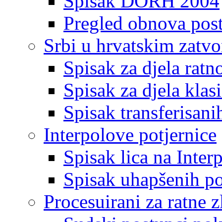
Spisak DORH 2004
Pregled obnova pos
Srbi u hrvatskim zatv
Spisak za djela ratn
Spisak za djela klas
Spisak transferisani
Interpolove potjernice
Spisak lica na Inte
Spisak uhapšenih po
Procesuirani za ratne z