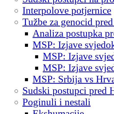
Interpolove potjernice
Tužbe za genocid pre
Analiza postupka p
MSP: Izjave svjedo
MSP: Izjave svje
MSP: Izjave svje
MSP: Srbija vs Hrva
Sudski postupci pred 
Poginuli i nestali
Ekshumacije