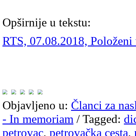
Opširnije u tekstu:
RTS, 07.08.2018, Položeni 
Objavljeno u:
Članci za na
- In memoriam
/
Tagged:
di
petrovac
,
petrovačka cesta
,