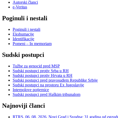
Autorski članci
e-Veritas
Poginuli i nestali
Poginuli i nestali
Ekshumacije
Identifikacije
Pomeni – In memoriam
Sudski postupci
Tužbe za genocid pred MSP
Sudski postupci protiv Srba u RH
Sudski postupci protiv Hrvata u RH
Sudski postupci pred pravosuđem Republike Srbije
Sudski postupci na prostoru Ex Jugoslavije
Interpolove potjernice
Sudski postupci pred Haškim tribunalom
Najnoviji članci
RTRS, 06. 08. 2026, Novi Grad i Svodna: 31 godina od egzodusa