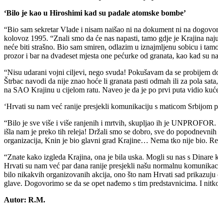
‘Bilo je kao u Hiroshimi kad su padale atomske bombe’
“Bio sam sekretar Vlade i nisam naišao ni na dokument ni na dogovor”
kolovoz 1995. “Znali smo da će nas napasti, tamo gdje je Krajina naj
neće biti strašno. Bio sam smiren, odlazim u iznajmljenu sobicu i t
prozor i bar na dvadeset mjesta one pećurke od granata, kao kad su
“Nisu udarani vojni ciljevi, nego svuda! Pokušavam da se probijem do sv
Štrbac navodi da nije znao hoće li granata pasti odmah ili za pola sa
na SAO Krajinu u cijelom ratu. Naveo je da je po prvi puta vidio kuće
‘Hrvati su nam već ranije presjekli komunikaciju s maticom Srbijom 
“Bilo je sve više i više ranjenih i mrtvih, skupljao ih je UNPROFOR. On
išla nam je preko tih releja! Držali smo se dobro, sve do popodnevni
organizacija, Knin je bio glavni grad Krajine… Nema tko nije bio. Reč
“Znate kako izgleda Krajina, ona je bila uska. Mogli su nas s Dinar
Hrvati su nam već par dana ranije presjekli našu normalnu komunikac
bilo nikakvih organizovanih akcija, ono što nam Hrvati sad prikazu
glave. Dogovorimo se da se opet nađemo s tim predstavnicima. I nitko n
Autor: R.M.