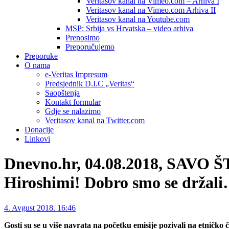
Veritasov kanal na Vimeo.com – Arhiva I
Veritasov kanal na Vimeo.com Arhiva II
Veritasov kanal na Youtube.com
MSP: Srbija vs Hrvatska – video arhiva
Prenosimo
Preporučujemo
Preporuke
O nama
e-Veritas Impresum
Predsjednik D.I.C „Veritas“
Saopštenja
Kontakt formular
Gdje se nalazimo
Veritasov kanal na Twitter.com
Donacije
Linkovi
Dnevno.hr, 04.08.2018, SAVO
Hiroshimi! Dobro smo se držali
4. Avgust 2018. 16:46
Gosti su se u više navrata na početku emisije pozivali na etničko