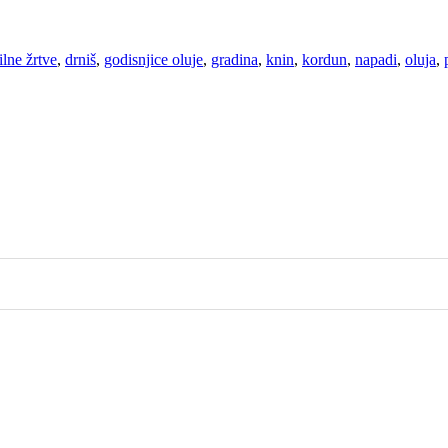
ilne žrtve
,
drniš
,
godisnjice oluje
,
gradina
,
knin
,
kordun
,
napadi
,
oluja
,