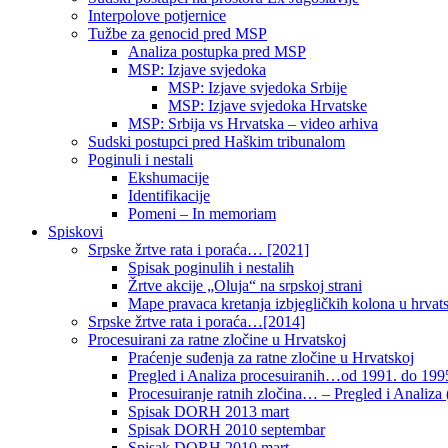
Interpolove potjernice
Tužbe za genocid pred MSP
Analiza postupka pred MSP
MSP: Izjave svjedoka
MSP: Izjave svjedoka Srbije
MSP: Izjave svjedoka Hrvatske
MSP: Srbija vs Hrvatska – video arhiva
Sudski postupci pred Haškim tribunalom
Poginuli i nestali
Ekshumacije
Identifikacije
Pomeni – In memoriam
Spiskovi
Srpske žrtve rata i poraća… [2021]
Spisak poginulih i nestalih
Žrtve akcije „Oluja“ na srpskoj strani
Mape pravaca kretanja izbjegličkih kolona u hrvats
Srpske žrtve rata i poraća…[2014]
Procesuirani za ratne zločine u Hrvatskoj
Praćenje suđenja za ratne zločine u Hrvatskoj
Pregled i Analiza procesuiranih…od 1991. do 1995
Procesuiranje ratnih zločina… – Pregled i Analiza (
Spisak DORH 2013 mart
Spisak DORH 2010 septembar
Spisak DORH 2010 mart