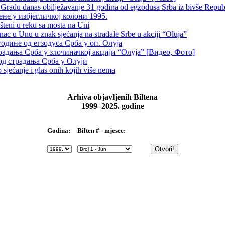
radu danas obilježavanje 31 godina od egzodusa Srba iz bivše Repub
не у избјегличкој колони 1995.
šteni u reku sa mosta na Uni
 u Unu u znak sjećanja na stradale Srbe u akciji “Oluja”
одине од егзодуса Срба у оп. Олуја
традања Срба у злочиначкој акцији “Олуја” [Видео, Фото]
од страдања Срба у Олуји
sjećanje i glas onih kojih više nema
Arhiva objavljenih Biltena
1999–2025. godine
Bilten # - mjesec:
Godina: