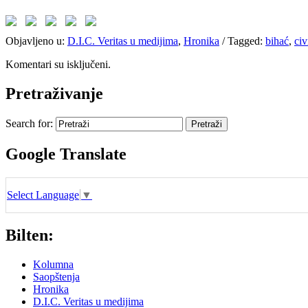
Objavljeno u:
D.I.C. Veritas u medijima
,
Hronika
/
Tagged:
bihać
,
civ
Komentari su isključeni.
Pretraživanje
Search for:
Google Translate
Select Language
▼
Bilten:
Kolumna
Saopštenja
Hronika
D.I.C. Veritas u medijima