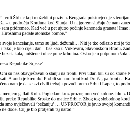
 tvrdi Štrbac koji možebitni poziv iz Beograda poistovjećuje s teorija
uža – u području Korduna kod Slunja. U najgorem slučaju će nam zauzeti 
amo sam pridremao. Kad već u pet ujutro počinje kanonada granata! Im
 na Hiroshimu padale atomske bombe.”
oje kancelarije, tamo su ljudi dežurali… Niti je tko odlazio niti je tko
ta, i tako je bilo cijeli dan – baš kao u Vukovaru, Slavonskom Brodu, Z
 bez stakala, uništene i ulice pune krhotina. Ostao je u potpunom šoku
preko Republike Srpske’
i su nas obavještavali o stanju na fronti. Prvi udari bili su od strane 
h sati. A onda je krenulo! Probili su nam front kod Drniša, pa front n
eno nam je da se svi civili trebaju povući prema Srbu i Lapcu, to podr
e kamenjem gađati Knin. Pogledam kroz prozor, ono već kolone. Idu iz 
iju preko Republike Srpske do matice Srbije. Zbog tog slobodnog kord
ju da smo uvježbavali ‘bežaniju’ … UNPROFOR je javio svojoj komandi u
e dođe. Cilj je bio protjerati taj narod.”