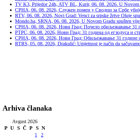
TV K3, Prijedor 24h, ATV BL, Kurir, 06. 08. 2026. U Novom G
СРНА, 06. 08. 2026, Служен помен у Сводни за Србе убије
RTV, 06. 08. 2026, Novi Grad: Venci za srpske žrtve Oluje spu
Mondo.ba, SRNA, 06. 08. 2026, U Novom Gradu spušten vijenac
СРНА, 06. 08. 2026, Нови Град: Почело обиљежавање 31 г
РТРС, 06. 08. 2026, Нови Град: 31 година од егзодуса и с
СРНА, 06. 08. 2026, Нови Град: Обиљежавање 31 године 
RTRS, 05. 08. 2026, Drakulić: Umjetnost je način da sačuvamo 
Arhiva članaka
Avgust 2026
P
U
S
Č
P
S
N
1
2