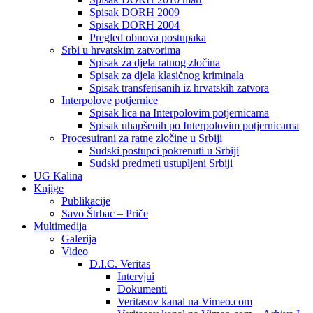
Spisak DORH 2009
Spisak DORH 2004
Pregled obnova postupaka
Srbi u hrvatskim zatvorima
Spisak za djela ratnog zločina
Spisak za djela klasičnog kriminala
Spisak transferisanih iz hrvatskih zatvora
Interpolove potjernice
Spisak lica na Interpolovim potjernicama
Spisak uhapšenih po Interpolovim potjernicama
Procesuirani za ratne zločine u Srbiji
Sudski postupci pokrenuti u Srbiji
Sudski predmeti ustupljeni Srbiji
UG Kalina
Knjige
Publikacije
Savo Štrbac – Priče
Multimedija
Galerija
Video
D.I.C. Veritas
Intervjui
Dokumenti
Veritasov kanal na Vimeo.com