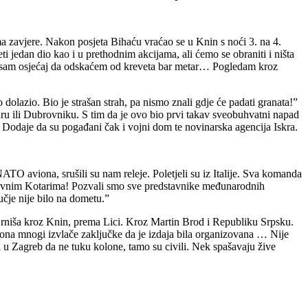
ma zavjere. Nakon posjeta Bihaću vraćao se u Knin s noći 3. na 4.
jedan dio kao i u prethodnim akcijama, ali ćemo se obraniti i ništa
ao sam osjećaj da odskaćem od kreveta bar metar… Pogledam kroz
 dolazio. Bio je strašan strah, pa nismo znali gdje će padati granata!”
adru ili Dubrovniku. S tim da je ovo bio prvi takav sveobuhvatni napad
. Dodaje da su pogađani čak i vojni dom te novinarska agencija Iskra.
NATO aviona, srušili su nam releje. Poletjeli su iz Italije. Sva komanda
a Ravnim Kotarima! Pozvali smo sve predstavnike međunarodnih
učje nije bilo na dometu.”
Drniša kroz Knin, prema Lici. Kroz Martin Brod i Republiku Srpsku.
ona mnogi izvlače zaključke da je izdaja bila organizovana … Nije
 Zagreb da ne tuku kolone, tamo su civili. Nek spašavaju žive