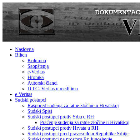
Naslovna
Bilten
Kolumna
Saopštenja
e-Veritas
Hronika
Autorski članci
D.I.C. Veritas u medijima
e-Veritas
Sudski postupci
Raspored suđenja za ratne zločine u Hrvatskoj
Sudski Spisi
Sudski postupci protiv Srba u RH
Praćenje suđenja za ratne zločine u Hrvatskoj
Sudski postupci protiv Hrvata u RH
Sudski postupci pred pravosuđem Republike Srbije
Sudski postupci na prostoru Ex Jugoslavije