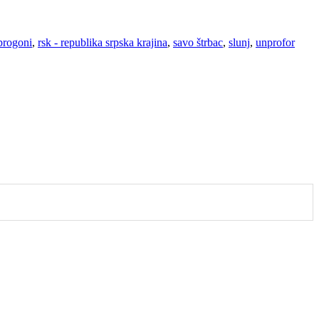
progoni
,
rsk - republika srpska krajina
,
savo štrbac
,
slunj
,
unprofor