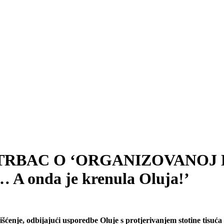
 ŠTRBAC O ‘ORGANIZOVANOJ BE
… A onda je krenula Oluja!’
 čišćenje, odbijajući usporedbe Oluje s protjerivanjem stotine tisu