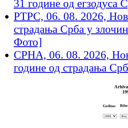
31 године од егзодуса С
РТРС, 06. 08. 2026, Нов
страдања Срба у злочин
Фото]
СРНА, 06. 08. 2026, Н
године од страдања Срб
Arhiva
19
Bilte
Godina: