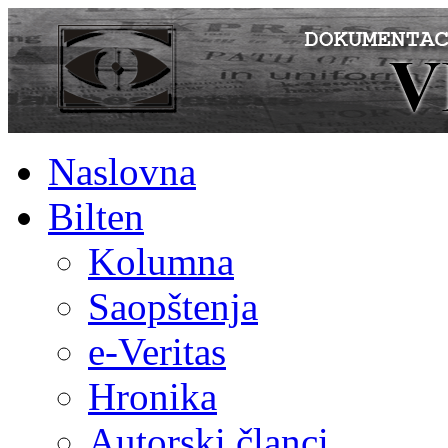
Naslovna
Bilten
Kolumna
Saopštenja
e-Veritas
Hronika
Autorski članci