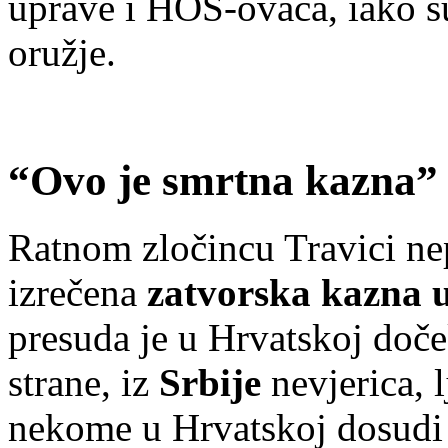
uprave i HOS-ovaca, iako su 
oružje.
“Ovo je smrtna kazna”
Ratnom zločincu Travici n
izrečena
zatvorska kazna u
presuda je u Hrvatskoj doč
strane, iz
Srbije
nevjerica, 
nekome u Hrvatskoj dosudi