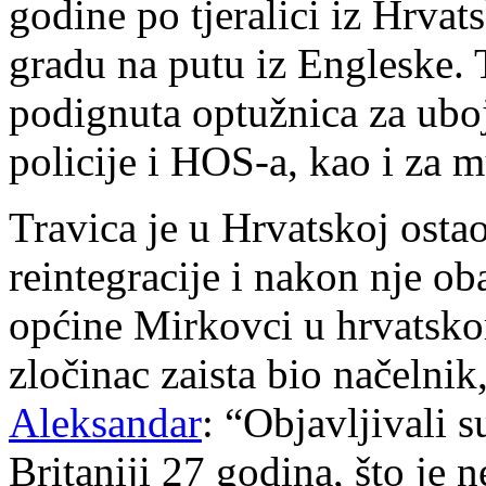
godine po tjeralici iz Hrv
gradu na putu iz Engleske. T
podignuta optužnica za ubo
policije i HOS-a, kao i za m
Travica je u Hrvatskoj ostao
reintegracije i nakon nje ob
općine Mirkovci u hrvatskom
zločinac zaista bio načelni
Aleksandar
: “Objavljivali s
Britaniji 27 godina, što je 