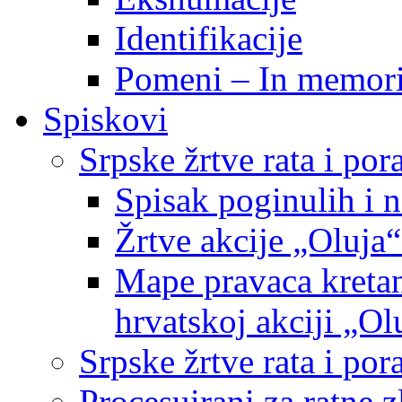
Identifikacije
Pomeni – In memor
Spiskovi
Srpske žrtve rata i po
Spisak poginulih i n
Žrtve akcije „Oluja“
Mape pravaca kretan
hrvatskoj akciji „Ol
Srpske žrtve rata i p
Procesuirani za ratne 