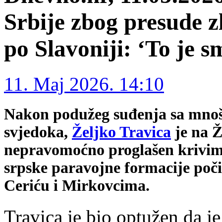
Srbije zbog presude zl
po Slavoniji: ‘To je 
11. Maj 2026. 14:10
Nakon podužeg suđenja sa mnošt
svjedoka,
Željko Travica
je na 
nepravomoćno
proglašen krivi
srpske paravojne formacije počin
Ceriću i Mirkovcima.
Travica je bio optužen da je