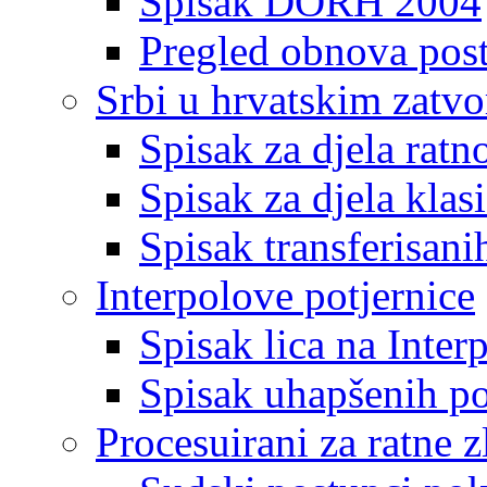
Spisak DORH 2004
Pregled obnova pos
Srbi u hrvatskim zatv
Spisak za djela ratn
Spisak za djela klas
Spisak transferisani
Interpolove potjernice
Spisak lica na Inte
Spisak uhapšenih po
Procesuirani za ratne z