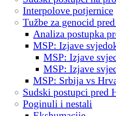
Interpolove potjernice
Tužbe za genocid pre
Analiza postupka p
MSP: Izjave svjedo
MSP: Izjave svje
MSP: Izjave svje
MSP: Srbija vs Hrva
Sudski postupci pred 
Poginuli i nestali
Ekshumacije