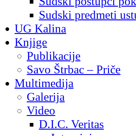
Sudski postupci pokr
Sudski predmeti ustu
UG Kalina
Knjige
Publikacije
Savo Štrbac – Priče
Multimedija
Galerija
Video
D.I.C. Veritas