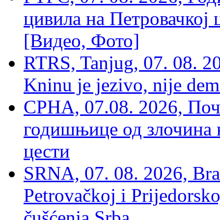
цивила на Петровачкој ц
[Видео, Фото]
RTRS, Tanjug, 07. 08. 2
Kninu je jezivo, nije dem
СРНА, 07.08. 2026, По
годишњице од злочина 
цести
SRNA, 07. 08. 2026, Brat
Petrovačkoj i Prijedorsko
čušćenja Srba