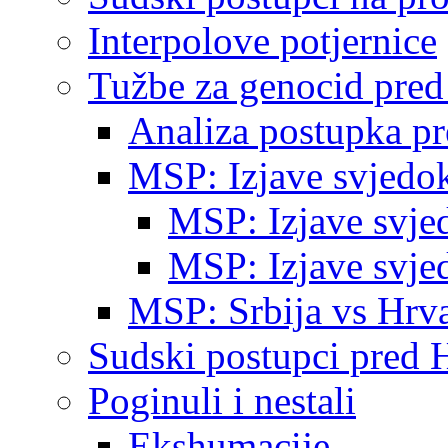
Interpolove potjernice
Tužbe za genocid pre
Analiza postupka p
MSP: Izjave svjedo
MSP: Izjave svje
MSP: Izjave svje
MSP: Srbija vs Hrva
Sudski postupci pred 
Poginuli i nestali
Ekshumacije