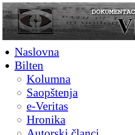
Naslovna
Bilten
Kolumna
Saopštenja
e-Veritas
Hronika
Autorski članci