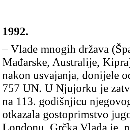
1992.
– Vlade mnogih država (Špa
Mađarske, Australije, Kipra
nakon usvajanja, donijele o
757 UN. U Njujorku je zatv
na 113. godišnjicu njegovog 
otkazala gostoprimstvo ju
Londonu. Grčka Vlada je, na