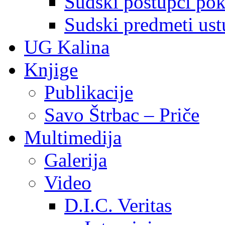
Sudski postupci pokr
Sudski predmeti ustu
UG Kalina
Knjige
Publikacije
Savo Štrbac – Priče
Multimedija
Galerija
Video
D.I.C. Veritas