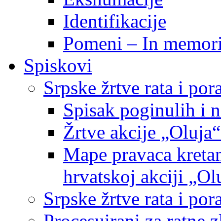
Identifikacije
Pomeni – In memor
Spiskovi
Srpske žrtve rata i po
Spisak poginulih i n
Žrtve akcije „Oluja“
Mape pravaca kretan
hrvatskoj akciji „Ol
Srpske žrtve rata i p
Procesuirani za ratne 