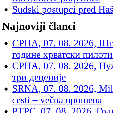
Sudski postupci pred Ha
Najnoviji članci
СРНА, 07. 08. 2026, Шт
године хрватски пилоти
СРНА, 07, 08. 2026, Ну
три деценије
SRNA, 07. 08. 2026, Mil
cesti – večna opomena
РТРС, 07. 08. 2026, Г