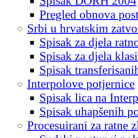
Spisak DORH 2004
Pregled obnova pos
Srbi u hrvatskim zatv
Spisak za djela ratn
Spisak za djela klas
Spisak transferisani
Interpolove potjernice
Spisak lica na Inte
Spisak uhapšenih po
Procesuirani za ratne z