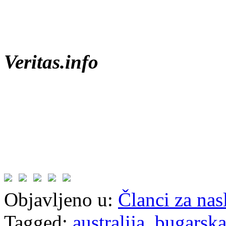
Veritas.info
Objavljeno u:
Članci za na
Tagged:
australija
,
bugarsk