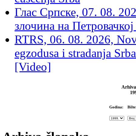
Глас Српске, 07. 08. 2
злочина на Петровачкој
RTRS, 06. 08. 2026, Nov
egzodusa i stradanja Srba
[Video]
Arhiva
19
Bilte
Godina: