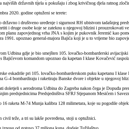
ajviših državnih tijela u pokušaju i zbog krivičnog djela ratnog zločin
bra 2020. godine optuženi se terete:
no državno i društveno uređenje i sigurnost RH ubistvom tadašnjeg pr
iti i druge osobe koje se zateknu u njegovoj blizini i prouzrokovati v
enom planu zapovjednog vrha JNA s kojim je pukovnik Jeremić kao p
a 1991. upoznao general-majora Bajića koji je u to vrijeme bio zapo
drom Udbina gdje je bio smejšten 105. lovačko-bombarderski avijacijsk
s Bajićevom komandom upoznao da kapetan I klase Kovačević raspolaže
erske eskadrile pri 105. lovačko-bombarderskom puku kapetanu I klas
 G-4 bombardiraju i raketiraju Banske dvore i objekte u njegovoj blizi
 sati doletjeli s aerodroma Udbina do Zagreba nakon čega je Dopuđ
dašnjim predsjednicima Predsjedništva SFRJ Stjepanom Mesićem i Sav
lio 16 raketa M-74 Munja kalibra 128 milimetara, koje su pogodile objekte
civil teže, a tri su lakše povređena, stoji u optužnici.
u iznosu od gotovo 37 miliona kuna, dodaje Tužilaštvo.