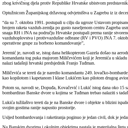
zbog krivičnog djela protiv Republike Hrvatske ubistvom predstavnika n
Optužnicom Županijskog državnog odvjetništva u Zagrebu iz iz decem
“da su 7. oktobra 1991. postupali u cilju da ugroze Ustavom propisa
brojem raketa vazduh-zemlja po gusto naseljenom centru Zagreba usmrt
snaga RH i JNA na području Hrvatske postupali prema ranije stvor
vazduhoplovstva i protivvazdušne odbrane (RV i PVO) JNA 7. oktobr
operativne grupe za borbeno komandovanje”,
Jeremić je, navodi se, istog dana helikopterom Gazela došao na aero
komandanta tog puka majorom Miličevićem koji je Jeremića u skladu 
nalazi tadašnji hrvatski predsjednik Franjo Tuđman.
Miličevića se tereti da je naredio komandantu 249. lovačko-bombard
kao kopilotom i kapetanom I klase Lukićem kao pilotom drugog aviona
Potom su, navodi se, Dopuđa, Kovačević i Lukić istog dana oko 15
bombardirao Banske dvore u kojima se Tuđman trebao nalaziti s ta
Lukića tužilaštvo tereti da je na Banske dvore i objekte u blizini ispa
svojim gostima ranije napustio prostorije.
Usljed bombardovanja i raketiranja poginuo je jedan civil, dok je jedan 
Na Banskim dvorima i okolnim objektima nastala je materijalna šteta 