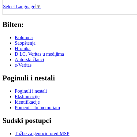
Select Language
▼
Bilten:
Kolumna
Saopštenja
Hronika
D.I.C. Veritas u medijima
Autorski članci
e-Veritas
Poginuli i nestali
Poginuli i nestali
Ekshumacije
Identifikacije
Pomeni – In memoriam
Sudski postupci
Tužbe za genocid pred MSP