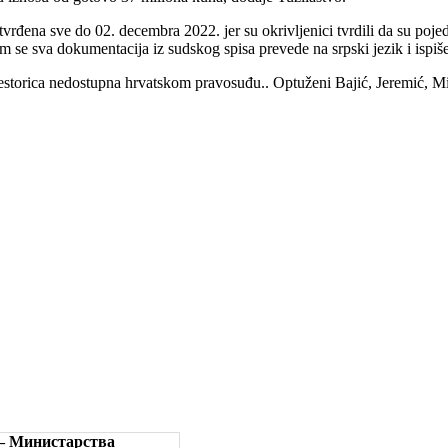
đena sve do 02. decembra 2022. jer su okrivljenici tvrdili da su pojedin
a im se sva dokumentacija iz sudskog spisa prevede na srpski jezik i ispi
 šestorica nedostupna hrvatskom pravosuđu.. Optuženi Bajić, Jeremić, M
 – Министарства