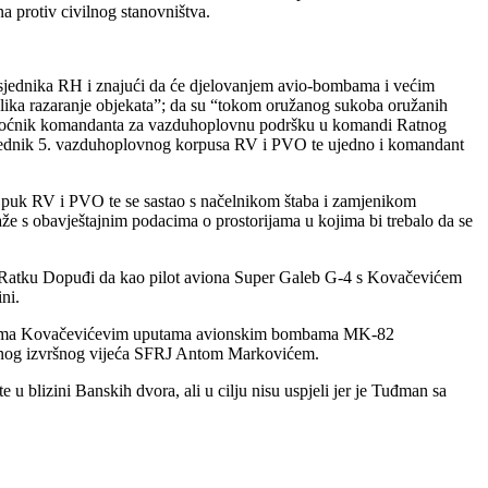
a protiv civilnog stanovništva.
edsjednika RH i znajući da će djelovanjem avio-bombama i većim
elika razaranje objekata”; da su “tokom oružanog sukoba oružanih
omoćnik komandanta za vazduhoplovnu podršku u komandi Ratnog
vjednik 5. vazduhoplovnog korpusa RV i PVO te ujedno i komandant
i puk RV i PVO te se sastao s načelnikom štaba i zamjenikom
 s obavještajnim podacima o prostorijama u kojima bi trebalo da se
e Ratku Dopuđi da kao pilot aviona Super Galeb G-4 s Kovačevićem
ni.
a prema Kovačevićevim uputama avionskim bombama MK-82
eznog izvršnog vijeća SFRJ Antom Markovićem.
 u blizini Banskih dvora, ali u cilju nisu uspjeli jer je Tuđman sa