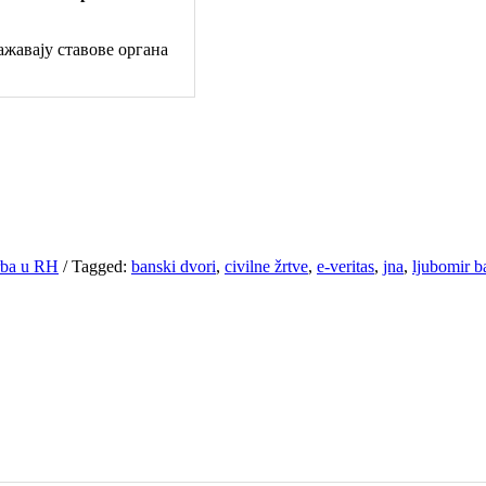
жавају ставове органа
Srba u RH
/
Tagged:
banski dvori
,
civilne žrtve
,
e-veritas
,
jna
,
ljubomir b