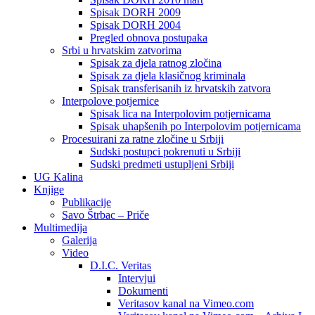
Spisak DORH 2009
Spisak DORH 2004
Pregled obnova postupaka
Srbi u hrvatskim zatvorima
Spisak za djela ratnog zločina
Spisak za djela klasičnog kriminala
Spisak transferisanih iz hrvatskih zatvora
Interpolove potjernice
Spisak lica na Interpolovim potjernicama
Spisak uhapšenih po Interpolovim potjernicama
Procesuirani za ratne zločine u Srbiji
Sudski postupci pokrenuti u Srbiji
Sudski predmeti ustupljeni Srbiji
UG Kalina
Knjige
Publikacije
Savo Štrbac – Priče
Multimedija
Galerija
Video
D.I.C. Veritas
Intervjui
Dokumenti
Veritasov kanal na Vimeo.com