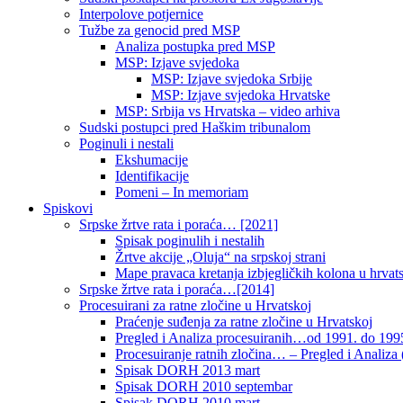
Interpolove potjernice
Tužbe za genocid pred MSP
Analiza postupka pred MSP
MSP: Izjave svjedoka
MSP: Izjave svjedoka Srbije
MSP: Izjave svjedoka Hrvatske
MSP: Srbija vs Hrvatska – video arhiva
Sudski postupci pred Haškim tribunalom
Poginuli i nestali
Ekshumacije
Identifikacije
Pomeni – In memoriam
Spiskovi
Srpske žrtve rata i poraća… [2021]
Spisak poginulih i nestalih
Žrtve akcije „Oluja“ na srpskoj strani
Mape pravaca kretanja izbjegličkih kolona u hrvats
Srpske žrtve rata i poraća…[2014]
Procesuirani za ratne zločine u Hrvatskoj
Praćenje suđenja za ratne zločine u Hrvatskoj
Pregled i Analiza procesuiranih…od 1991. do 1995
Procesuiranje ratnih zločina… – Pregled i Analiza (
Spisak DORH 2013 mart
Spisak DORH 2010 septembar
Spisak DORH 2010 mart