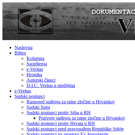
Naslovna
Bilten
Kolumna
Saopštenja
e-Veritas
Hronika
Autorski članci
D.I.C. Veritas u medijima
e-Veritas
Sudski postupci
Raspored suđenja za ratne zločine u Hrvatskoj
Sudski Spisi
Sudski postupci protiv Srba u RH
Praćenje suđenja za ratne zločine u Hrvatskoj
Sudski postupci protiv Hrvata u RH
Sudski postupci pred pravosuđem Republike Srbije
Sudski postupci na prostoru Ex Jugoslavije