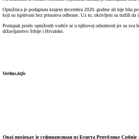
Optužnica je podignuta krajem decembra 2020. godine ali nije bila potvr
koji su ispitivani bez prisustva odbrane. Uz to, okrivljeni su tražili d
Postupak protiv optuženih vodiće se u njihovoj odsutnosti jer su sva
državljanstvo Srbije i Hrvatske.
Veritas.info
Овај пројекат је суфинансиран из Буџета Републике Србије