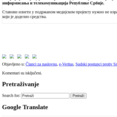
информисања и телекомуникација Републике Србије.
Ставови изнети у подржаном медијском пројекту нужно не изра
који је доделио средства.
Objavljeno u:
Članci za naslovnu
,
e-Veritas
,
Sudski postupci protiv 
Komentari su isključeni.
Pretraživanje
Search for:
Google Translate