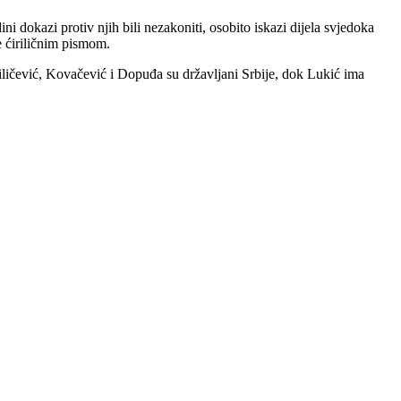
i dokazi protiv njih bili nezakoniti, osobito iskazi dijela svjedoka
še ćiriličnim pismom.
iličević, Kovačević i Dopuđa su državljani Srbije, dok Lukić ima