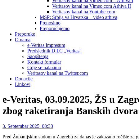
Veritasov kanal na Vimeo.com – Arhiva I
Veritasov kanal na Vimeo.com Arhiva II
Veritasov kanal na Youtube.com
MSP: Srbija vs Hrvatska – video arhiva
Prenosimo
Preporučujemo
Preporuke
O nama
e-Veritas Impresum
Predsjednik D.I.C „Veritas“
Saopštenja
Kontakt formular
Gdje se nalazimo
Veritasov kanal na Twitter.com
Donacije
Linkovi
e-Veritas, 03.09.2025, ŽS u Zagr
zbog raketiranja Banskih dvora
3. Septembar 2025. 08:33
Pred Županijskim sudom u Zagrebu za danas je zakazano ročište za g