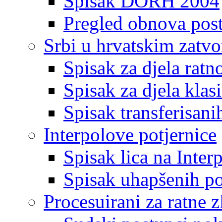
Spisak DORH 2004
Pregled obnova pos
Srbi u hrvatskim zatv
Spisak za djela ratn
Spisak za djela klas
Spisak transferisani
Interpolove potjernice
Spisak lica na Inte
Spisak uhapšenih po
Procesuirani za ratne z