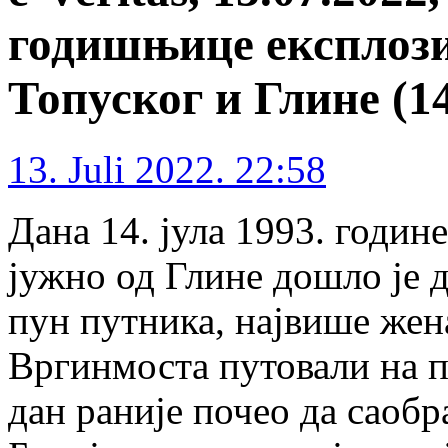
годишњице експлозиј
Топуског и Глине (14
13. Juli 2022. 22:58
Дана 14. јула 1993. годин
јужно од Глине дошло је д
пун путника, највише жена
Вргинмоста путовали на пи
дан раније почео да саоб