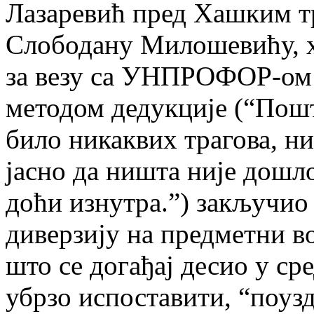
Лазаревић пред Хашким т
Слободану Милошевићу, хв
за везу са УНПРОФОР-ом 
методом дедукције (“Пошт
било никаквих трагова, ни
јасно да ништа није дошло
доћи изнутра.”) закључио
диверзију на предметни в
што се догађај десио у сре
убрзо испоставити, “поуз