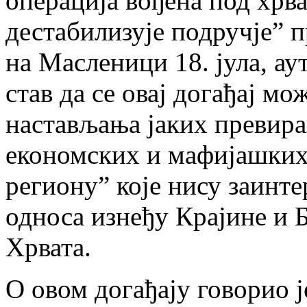
операција вођена под хрв
дестабилизује подручје” 
на Масленици 18. јула, ау
став да се овај догађај мо
настављања јаких превир
економских и мафијашких 
региону” које нису заинт
односа изнеђу Крајине и 
Хрвата.
О овом догађају говорио 