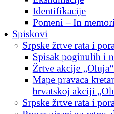
Identifikacije
Pomeni – In memor
Spiskovi
Srpske žrtve rata i po
Spisak poginulih i n
Žrtve akcije „Oluja“
Mape pravaca kretan
hrvatskoj akciji „Ol
Srpske žrtve rata i p
Procesuirani za ratne 