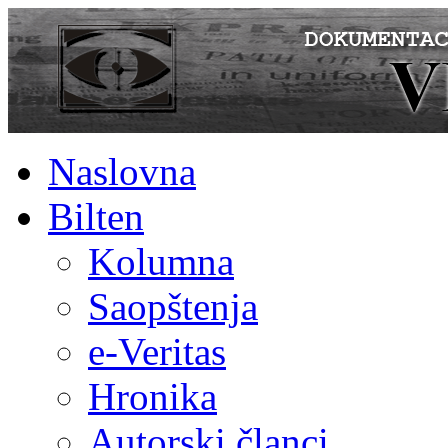
Naslovna
Bilten
Kolumna
Saopštenja
e-Veritas
Hronika
Autorski članci