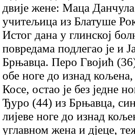
двије жене: Маца Данчула
учитељица из Блатуше Рок
Истог дана у глинској б
повредама подлегао је и Ј
Брњавца. Перо Гвојић (36)
обе ноге до изнад кољена,
Косе, остао је без једне н
Ђуро (44) из Брњавца, син
лијеве ноге до изнад кољен
углавном жена и дјеце, т