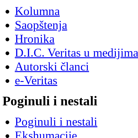
Kolumna
Saopštenja
Hronika
D.I.C. Veritas u medijim
Autorski članci
e-Veritas
Poginuli i nestali
Poginuli i nestali
Ekshumacije