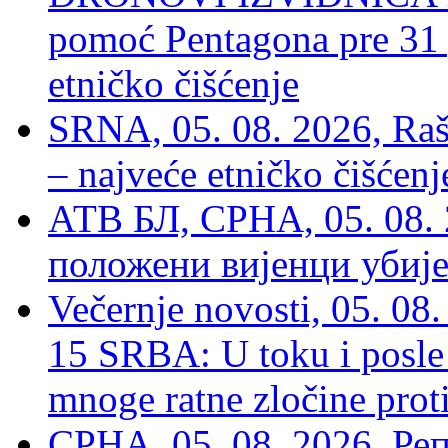
pomoć Pentagona pre 31
etničko čišćenje
SRNA, 05. 08. 2026, Rašk
– najveće etničko čišćen
АТВ БЛ, СРНА, 05. 08. 
положени вијенци убиј
Večernje novosti, 05. 
15 SRBA: U toku i posle 
mnoge ratne zločine proti
СРНА, 05. 08. 2026, Ре