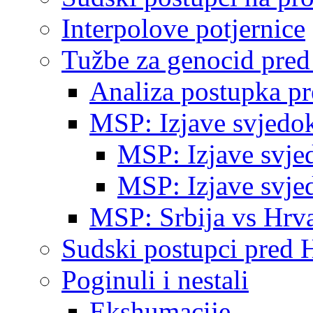
Interpolove potjernice
Tužbe za genocid pre
Analiza postupka p
MSP: Izjave svjedo
MSP: Izjave svje
MSP: Izjave svje
MSP: Srbija vs Hrva
Sudski postupci pred 
Poginuli i nestali
Ekshumacije