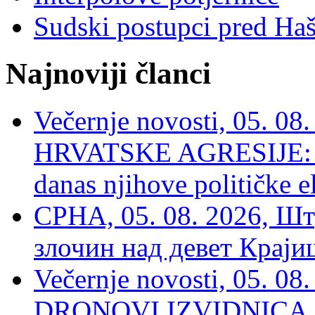
Sudski postupci pred Ha
Najnoviji članci
Večernje novosti, 05. 
HRVATSKE AGRESIJE: Hte
danas njihove političke e
СРНА, 05. 08. 2026, Шт
злочин над девет Крај
Večernje novosti, 05.
DRONOVI IZVIDNICA ZA