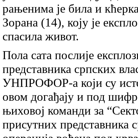
рањенима је била и кћерк
Зорана (14), коју је експло
спасила живот.
Пола сата послије експлоз
представника српских вла
УНПРОФОР-а који су истог
овом догађају и под шифр
њиховој команди за “Сект
присутних представника ср