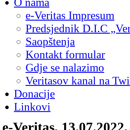
O nama
e-Veritas Impresum
Predsjednik D.I.C „Ver
Saopštenja
Kontakt formular
Gdje se nalazimo
Veritasov kanal na Twi
Donacije
Linkovi
e-Veritas, 13.07.20