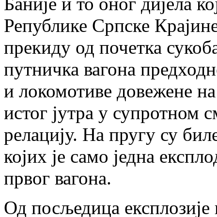
Баније и то оног дијела к
Републике Српске Крајине,
прекиду од почетка сукоба.
путничка вагона предход
и локомотиве довежене на 
истог јутра у супротном 
релацију. На пругу су бил
којих је само једна експл
првог вагона.
Од посљедица експлозије н