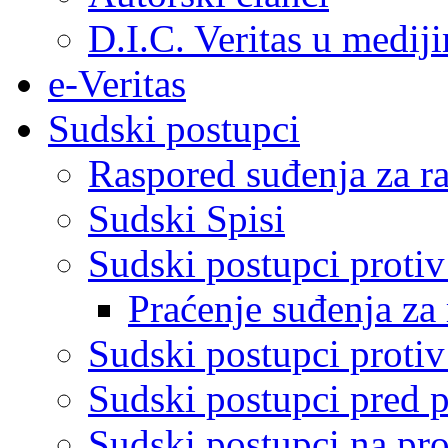
D.I.C. Veritas u medij
e-Veritas
Sudski postupci
Raspored suđenja za ra
Sudski Spisi
Sudski postupci proti
Praćenje suđenja za 
Sudski postupci proti
Sudski postupci pred 
Sudski postupci na pro