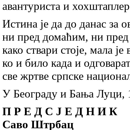
авантуриста и хохштаплер 
Истина је да до данас за о
ни пред домаћим, ни пред
како ствари стоје, мала је
ко и било када и одговара
све жртве српске национа
У Београду и Бања Луци, 
П Р Е Д С Ј Е Д Н И К
Саво Штрбац