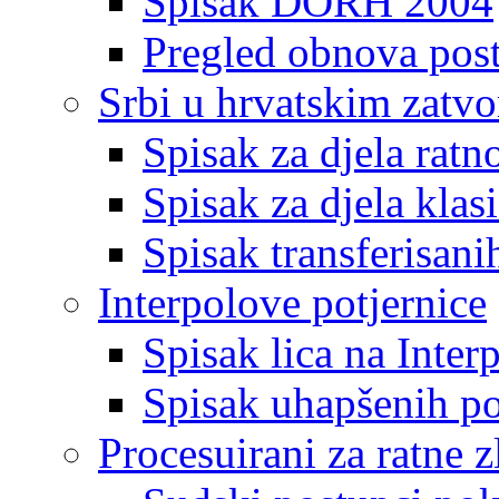
Spisak DORH 2004
Pregled obnova pos
Srbi u hrvatskim zatv
Spisak za djela ratn
Spisak za djela klas
Spisak transferisani
Interpolove potjernice
Spisak lica na Inte
Spisak uhapšenih po
Procesuirani za ratne z