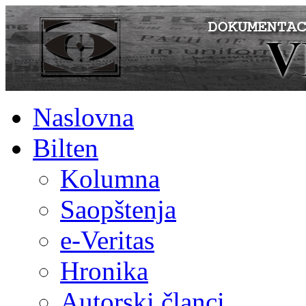
Naslovna
Bilten
Kolumna
Saopštenja
e-Veritas
Hronika
Autorski članci