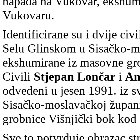
napada na Vukovar, ekshum
Vukovaru.
Identificirane su i dvije c
Selu Glinskom u Sisačko-mo
ekshumirane iz masovne gro
Civili
Stjepan Lončar
i
An
odvedeni u jesen 1991. iz 
Sisačko-moslavačkoj župani
grobnice Višnjički bok kod
Sve to potvrđuje obrazac str