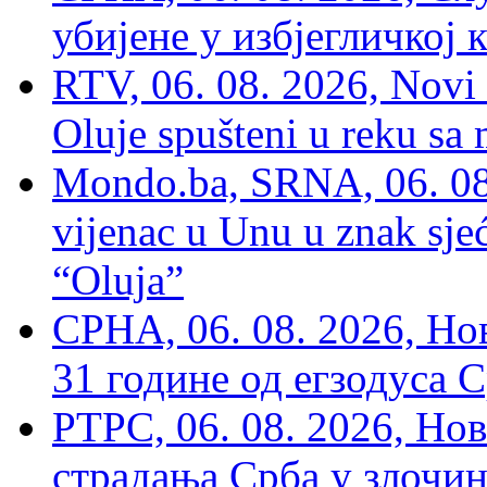
убијене у избјегличкој 
RTV, 06. 08. 2026, Novi 
Oluje spušteni u reku sa
Mondo.ba, SRNA, 06. 08
vijenac u Unu u znak sjeć
“Oluja”
СРНА, 06. 08. 2026, Н
31 године од егзодуса С
РТРС, 06. 08. 2026, Нов
страдања Срба у злочин