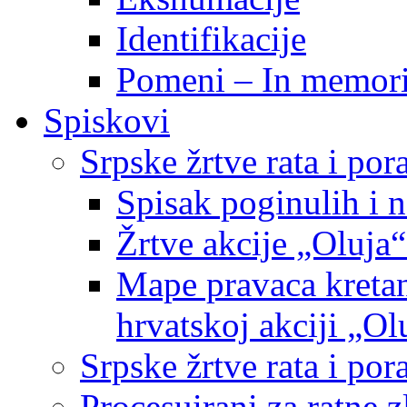
Identifikacije
Pomeni – In memor
Spiskovi
Srpske žrtve rata i po
Spisak poginulih i n
Žrtve akcije „Oluja“
Mape pravaca kretan
hrvatskoj akciji „Ol
Srpske žrtve rata i p
Procesuirani za ratne 