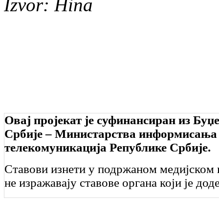
Izvor: Hina
Овај пројекат је суфинансиран из Буџ
Србије – Министарства информисања
телекомуникација Републике Србије.
Ставови изнети у подржаном медијском 
не изражавају ставове органа који је дод