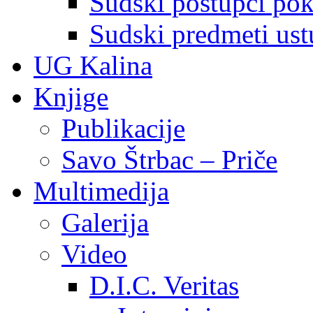
Sudski postupci pokr
Sudski predmeti ustu
UG Kalina
Knjige
Publikacije
Savo Štrbac – Priče
Multimedija
Galerija
Video
D.I.C. Veritas