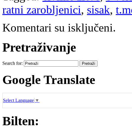
ratni zarobljenici
,
sisak
,
t.m
Komentari su isključeni.
Pretraživanje
Search for:
Google Translate
Select Language
▼
Bilten: