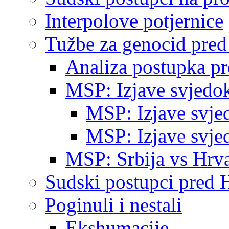
Interpolove potjernice
Tužbe za genocid pre
Analiza postupka p
MSP: Izjave svjedo
MSP: Izjave svje
MSP: Izjave svje
MSP: Srbija vs Hrva
Sudski postupci pred 
Poginuli i nestali
Ekshumacije