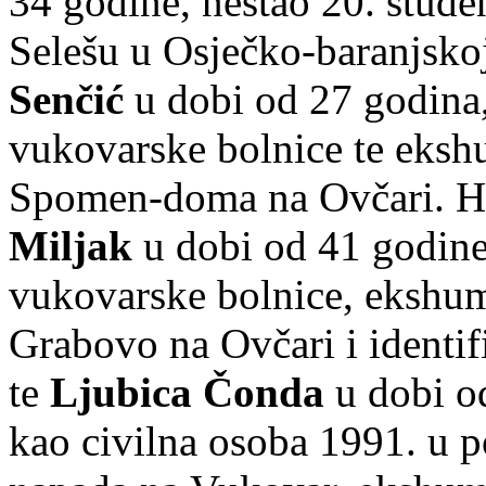
34 godine, nestao 20. stud
Selešu u Osječko-baranjskoj
Senčić
u dobi od 27 godina,
vukovarske bolnice te eksh
Spomen-doma na Ovčari. Hr
Miljak
u dobi od 41 godine
vukovarske bolnice, ekshum
Grabovo na Ovčari i identifi
te
Ljubica Čonda
u dobi od
kao civilna osoba 1991. u 