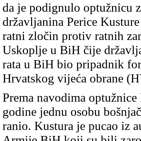
da je podignulo optužnicu z
državljanina Perice Kusture
ratni zločin protiv ratnih z
Uskoplje u BiH čije državlj
rata u BiH bio pripadnik fo
Hrvatskog vijeća obrane (
Prema navodima optužnice K
godine jednu osobu bošnjač
ranio. Kustura je pucao iz 
Armije BiH koji su bili zar