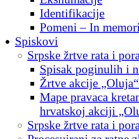
Identifikacije
Pomeni – In memor
Spiskovi
Srpske žrtve rata i po
Spisak poginulih i n
Žrtve akcije „Oluja“
Mape pravaca kretan
hrvatskoj akciji „Ol
Srpske žrtve rata i p
Procesuirani za ratne 