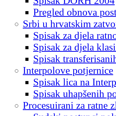
Spisak DORH 2004
Pregled obnova pos
Srbi u hrvatskim zatv
Spisak za djela ratn
Spisak za djela klas
Spisak transferisani
Interpolove potjernice
Spisak lica na Inte
Spisak uhapšenih po
Procesuirani za ratne z