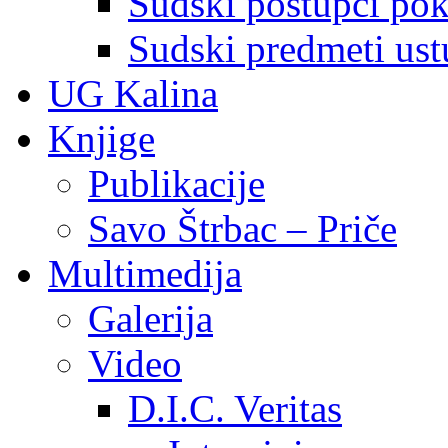
Sudski postupci pokr
Sudski predmeti ustu
UG Kalina
Knjige
Publikacije
Savo Štrbac – Priče
Multimedija
Galerija
Video
D.I.C. Veritas