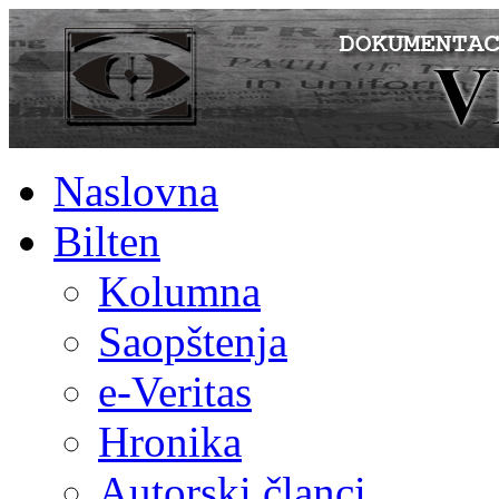
Naslovna
Bilten
Kolumna
Saopštenja
e-Veritas
Hronika
Autorski članci