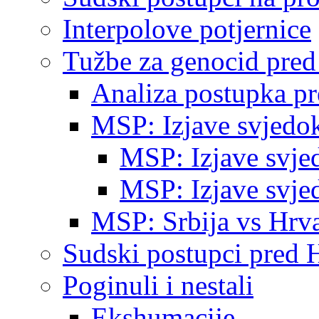
Interpolove potjernice
Tužbe za genocid pre
Analiza postupka p
MSP: Izjave svjedo
MSP: Izjave svje
MSP: Izjave svje
MSP: Srbija vs Hrva
Sudski postupci pred 
Poginuli i nestali
Ekshumacije