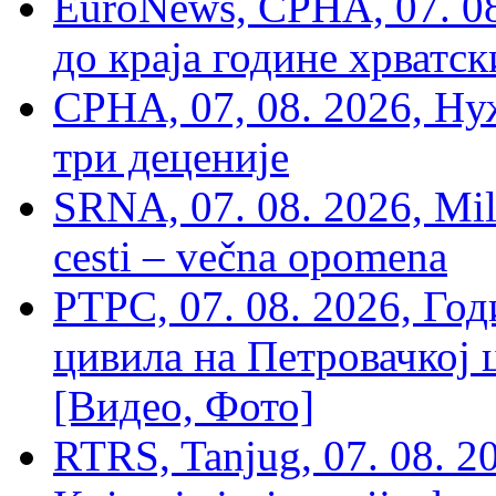
EuroNews, СРНА, 07. 0
до краја године хрватс
СРНА, 07, 08. 2026, Ну
три деценије
SRNA, 07. 08. 2026, Mil
cesti – večna opomena
РТРС, 07. 08. 2026, Г
цивила на Петровачкој ц
[Видео, Фото]
RTRS, Tanjug, 07. 08. 2