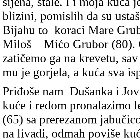
sijena, štale. I i moja kuća
blizini, pomislih da su ustaš
Bijahu to koraci Mare Grub
Miloš – Mićo Grubor (80). 
zatičemo ga na krevetu, sav
mu je gorjela, a kuća sva is
Priđoše nam Dušanka i Jov
kuće i redom pronalazimo l
(65) sa prerezanom jabučic
na livadi, odmah poviše kuća