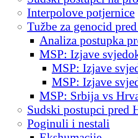
Interpolove potjernice
Tužbe za genocid pre
Analiza postupka p
MSP: Izjave svjedo
MSP: Izjave svje
MSP: Izjave svje
MSP: Srbija vs Hrva
Sudski postupci pred 
Poginuli i nestali
Ekshumacije