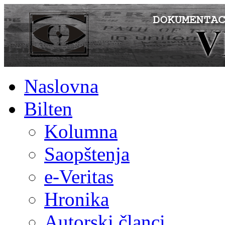
Naslovna
Bilten
Kolumna
Saopštenja
e-Veritas
Hronika
Autorski članci