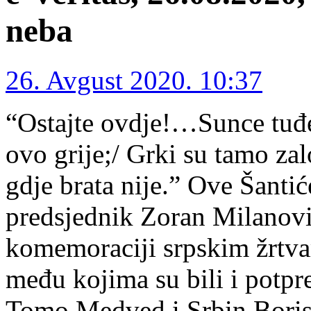
neba
26. Avgust 2020. 10:37
“Ostajte ovdje!…Sunce tuđeg
ovo grije;/ Grki su tamo za
gdje brata nije.” Ove Šantić
predsjednik Zoran Milanovi
komemoraciji srpskim žrtv
među kojima su bili i potpr
Tomo Medved i Srbin Boris