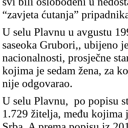
svi bili oslobođeni u nedo
“zavjeta ćutanja” pripadnik
U selu Plavnu u avgustu 19
saseoka Grubori,, ubijeno je
nacionalnosti, prosječne st
kojima je sedam žena, za ko
nije odgovarao.
U selu Plavnu, po popisu st
1.729 žitelja, među kojima j
Srba. A prema popisu iz 201