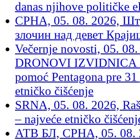
danas njihove političke e
СРНА, 05. 08. 2026, Шт
злочин над девет Крај
Večernje novosti, 05.
DRONOVI IZVIDNICA ZA
pomoć Pentagona pre 31
etničko čišćenje
SRNA, 05. 08. 2026, Rašk
– najveće etničko čišćen
АТВ БЛ, СРНА, 05. 08. 