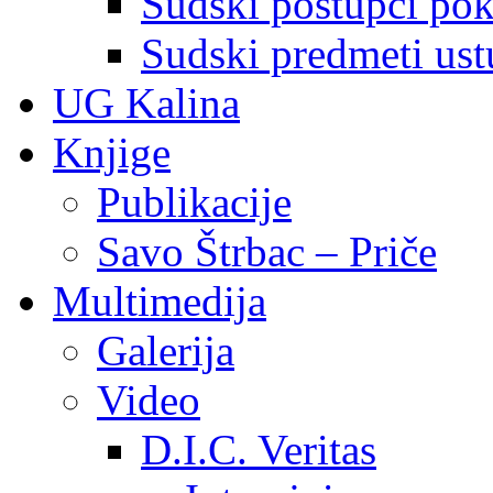
Sudski postupci pokr
Sudski predmeti ustu
UG Kalina
Knjige
Publikacije
Savo Štrbac – Priče
Multimedija
Galerija
Video
D.I.C. Veritas