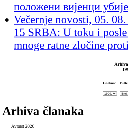
положени вијенци убиј
Večernje novosti, 05. 
15 SRBA: U toku i posle 
mnoge ratne zločine proti
Arhiva
19
Bilte
Godina:
Arhiva članaka
Avgust 2026