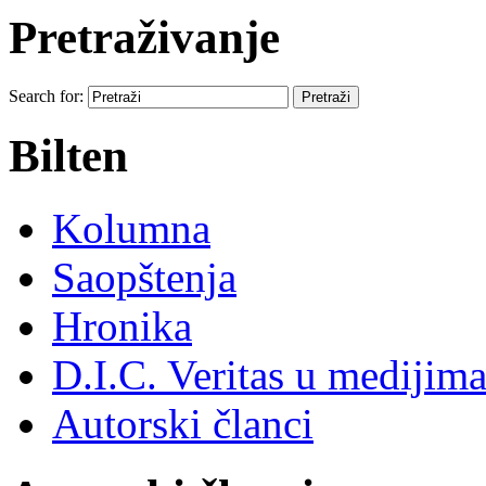
Pretraživanje
Search for:
Bilten
Kolumna
Saopštenja
Hronika
D.I.C. Veritas u medijim
Autorski članci