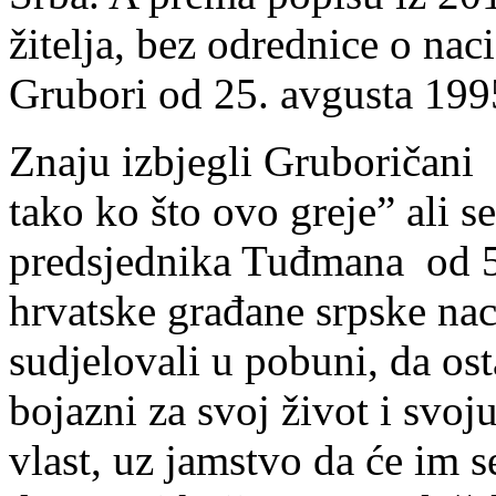
žitelja, bez odrednice o na
Grubori od 25. avgusta 1995
Znaju izbjegli Gruboričani 
tako ko što ovo greje” ali s
predsjednika Tuđmana od 5
hrvatske građane srpske nac
sudjelovali u pobuni, da os
bojazni za svoj život i svo
vlast, uz jamstvo da će im 