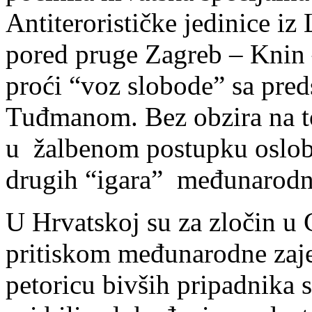
Antiterorističke jedinice iz
pored pruge Zagreb – Knin –
proći “voz slobode” sa pre
Tuđmanom. Bez obzira na to
u žalbenom postupku oslob
drugih “igara” međunarodn
U Hrvatskoj su za zločin u
pritiskom međunarodne zajed
petoricu bivših pripadnika sp