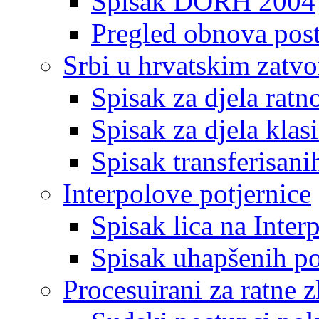
Spisak DORH 2004
Pregled obnova pos
Srbi u hrvatskim zatv
Spisak za djela ratn
Spisak za djela klas
Spisak transferisani
Interpolove potjernice
Spisak lica na Inte
Spisak uhapšenih po
Procesuirani za ratne z