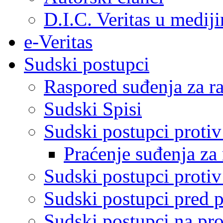
D.I.C. Veritas u medij
e-Veritas
Sudski postupci
Raspored suđenja za ra
Sudski Spisi
Sudski postupci proti
Praćenje suđenja za 
Sudski postupci proti
Sudski postupci pred 
Sudski postupci na pro