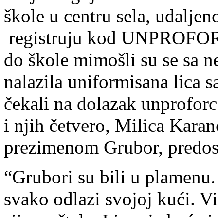
škole u centru sela, udaljen
registruju kod UNPROFOR-a
do škole mimošli su se sa n
nalazila uniformisana lica
čekali na dolazak unproforc
i njih četvero, Milica Kara
prezimenom Grubor, predosj
“Grubori su bili u plamenu.
svako odlazi svojoj kući. V