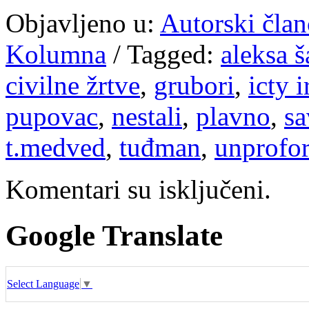
Objavljeno u:
Autorski član
Kolumna
/
Tagged:
aleksa š
civilne žrtve
,
grubori
,
icty 
pupovac
,
nestali
,
plavno
,
sa
t.medved
,
tuđman
,
unprofor
Komentari su isključeni.
Google Translate
Select Language
▼