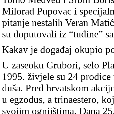
Milorad Pupovac i specijaln
pitanje nestalih Veran Matić
su doputovali iz “tuđine” s
Kakav je događaj okupio p
U zaseoku Grubori, selo Pl
1995. živjele su 24 prodice 
duša. Pred hrvatskom akcijom
u egzodus, a trinaestero, koj
svojim ognjištima. Dana 25.