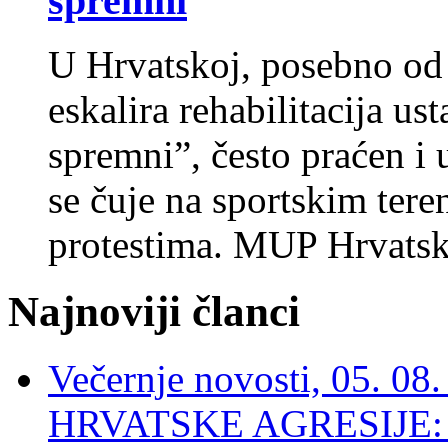
spremni
U Hrvatskoj, posebno od
eskalira rehabilitacija u
spremni”, često praćen i
se čuje na sportskim ter
protestima. MUP Hrvatsk
Najnoviji članci
Večernje novosti, 05. 
HRVATSKE AGRESIJE: Hte