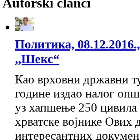
Autorski članci
Политика, 08.12.2016
,,Шекс“
Као врховни државни т
године издао налог оп
уз хапшење 250 цивила 
хрватске војнике Ових 
интересантних докумена