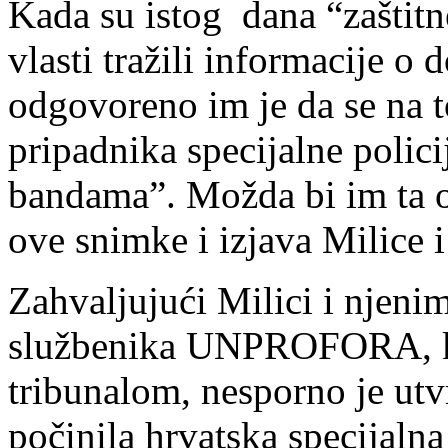
Kada su istog dana “zaštitn
vlasti tražili informacije o
odgovoreno im je da se na 
pripadnika specijalne polici
bandama”. Možda bi im ta o
ove snimke i izjava Milice 
Zahvaljujući Milici i njeni
službenika UNPROFORA, koj
tribunalom, nesporno je ut
počinila hrvatska specijalna 