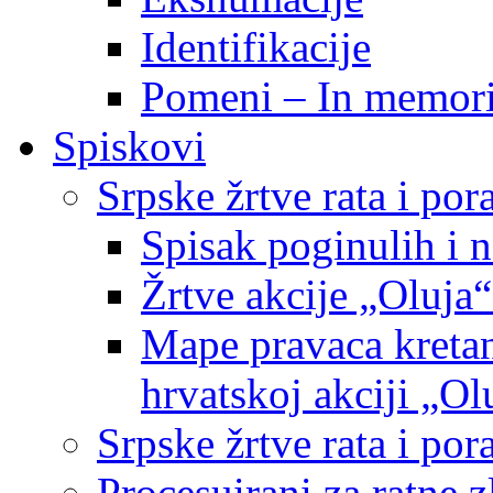
Identifikacije
Pomeni – In memor
Spiskovi
Srpske žrtve rata i po
Spisak poginulih i n
Žrtve akcije „Oluja“
Mape pravaca kretan
hrvatskoj akciji „Ol
Srpske žrtve rata i p
Procesuirani za ratne 