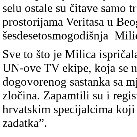
selu ostale su čitave samo t
prostorijama Veritasa u Beo
šesdesetosmogodišnja Mili
Sve to što je Milica ispričal
UN-ove TV ekipe, koja se n
dogovorenog sastanka sa mje
zločina. Zapamtili su i regi
hrvatskim specijalcima koji
zadatka”.