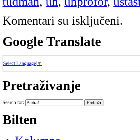
tuđman
,
un
,
unprofor
,
ustaš
Komentari su isključeni.
Google Translate
Select Language
▼
Pretraživanje
Search for:
Bilten