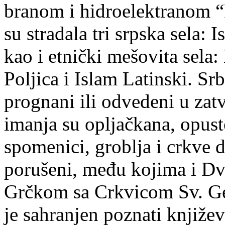
branom i hidroelektranom “P
su stradala tri srpska sela:
kao i etnički mešovita sela
Poljica i Islam Latinski. Sr
prognani ili odvedeni u zat
imanja su opljačkana, opusto
spomenici, groblja i crkve d
porušeni, među kojima i Dv
Grčkom sa Crkvicom Sv. Geo
je sahranjen poznati knjiže