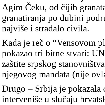
Agim Čeku, od čijih granata
granatiranja po dubini pod
najviše i stradalo civila.
Kada je reč o “Vensovom pl
pokazao tri bitne stvari: 
zaštite srpskog stanovništva
njegovog mandata (nije ovla
Drugo – Srbija je pokazala
interveniše u slučaju hrvats