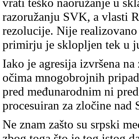
vrati teško naoružanje u skla
razoružanju SVK, a vlasti 
rezolucije. Nije realizovan
primirju je sklopljen tek u 
Iako je agresija izvršena n
očima mnogobrojnih pripa
pred međunarodnim ni pred
procesuiran za zločine nad 
Ne znam zašto su srpski me
zbog toga što je tog istog d