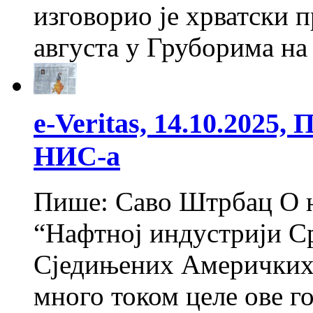
изговорио је хрватски 
августа у Груборима н
e-Veritas, 14.10.2025,
НИС-а
Пише: Саво Штрбац О н
“Нафтној индустрији С
Сједињених Америчких 
много током целе ове г