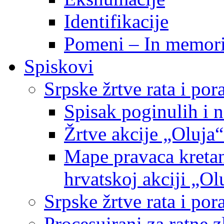
Identifikacije
Pomeni – In memor
Spiskovi
Srpske žrtve rata i po
Spisak poginulih i n
Žrtve akcije „Oluja“
Mape pravaca kretan
hrvatskoj akciji „Ol
Srpske žrtve rata i p
Procesuirani za ratne 