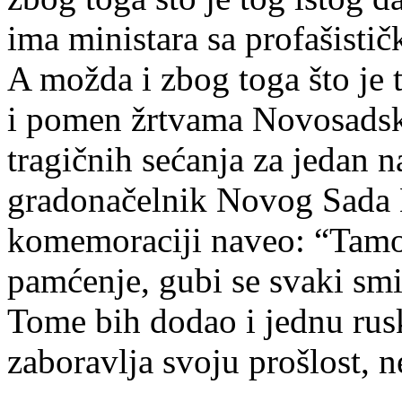
ima ministara sa profašisti
A možda i zbog toga što je
i pomen žrtvama Novosadske 
tragičnih sećanja za jedan 
gradonačelnik Novog Sada 
komemoraciji naveo: “Tamo 
pamćenje, gubi se svaki smis
Tome bih dodao i jednu rus
zaboravlja svoju prošlost, 