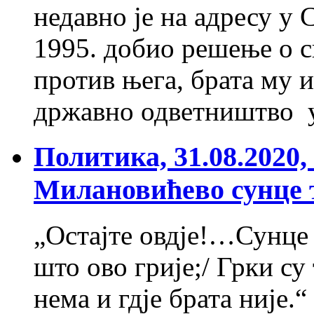
недавно је на адресу у 
1995. добио решење о с
против њега, брата му 
државно одветништво 
Политика, 31.08.2020
Милановићево сунце т
„Остајте овдје!…Сунце т
што ово грије;/ Грки су
нема и гдје брата није.