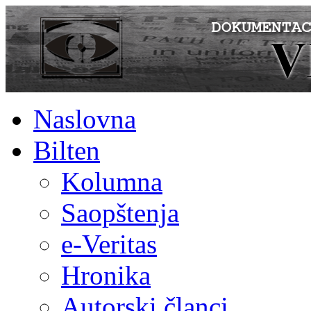
Naslovna
Bilten
Kolumna
Saopštenja
e-Veritas
Hronika
Autorski članci