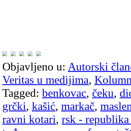
Objavljeno u:
Autorski član
Veritas u medijima
,
Kolum
Tagged:
benkovac
,
čeku
,
di
grčki
,
kašić
,
markač
,
maslen
ravni kotari
,
rsk - republika