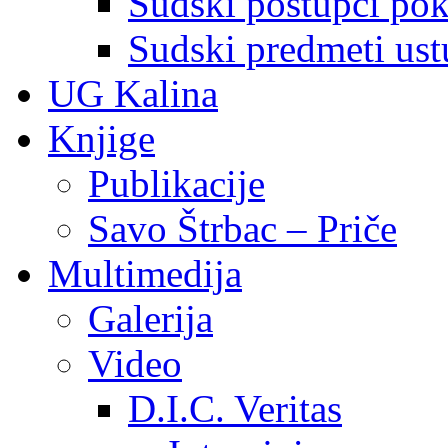
Sudski postupci pokr
Sudski predmeti ustu
UG Kalina
Knjige
Publikacije
Savo Štrbac – Priče
Multimedija
Galerija
Video
D.I.C. Veritas