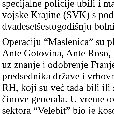
specijalne policije ubili i 
vojske Krajine (SVK) s pod
dvadesetšestogodišnju boln
Operaciju “Maslenica” su pl
Ante Gotovina, Ante Roso,
uz znanje i odobrenje Fran
predsednika države i vrho
RH, koji su već tada bili i
činove generala. U vreme ove
sektora “Velebit” bio je ko