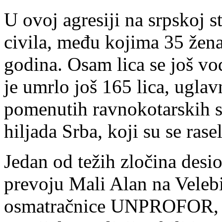
U ovoj agresiji na srpskoj s
civila, među kojima 35 žena 
godina. Osam lica se još vod
je umrlo još 165 lica, uglav
pomenutih ravnokotarskih se
hiljada Srba, koji su se rasel
Jedan od težih zločina desi
prevoju Mali Alan na Velebi
osmatračnice UNPROFOR, ka