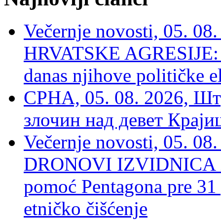
Večernje novosti, 05. 
HRVATSKE AGRESIJE: Hte
danas njihove političke e
СРНА, 05. 08. 2026, Шт
злочин над девет Крај
Večernje novosti, 05.
DRONOVI IZVIDNICA ZA
pomoć Pentagona pre 31
etničko čišćenje