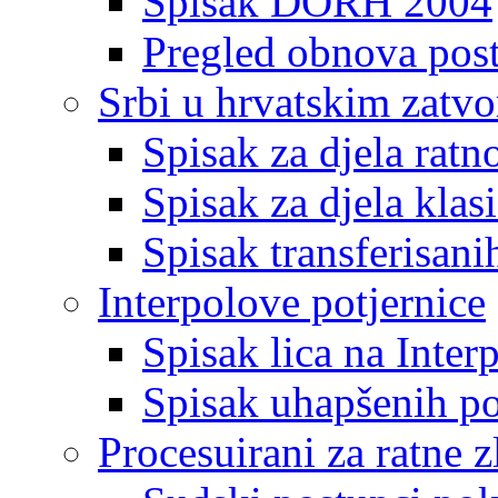
Spisak DORH 2004
Pregled obnova pos
Srbi u hrvatskim zatv
Spisak za djela ratn
Spisak za djela klas
Spisak transferisani
Interpolove potjernice
Spisak lica na Inte
Spisak uhapšenih po
Procesuirani za ratne z