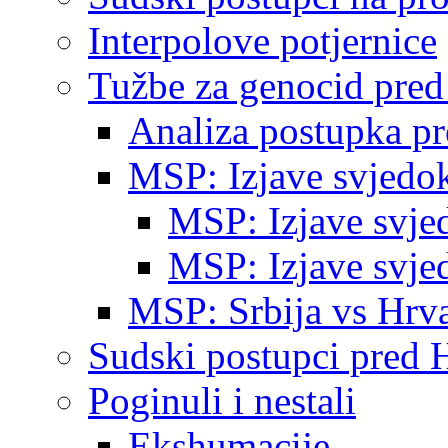
Interpolove potjernice
Tužbe za genocid pre
Analiza postupka p
MSP: Izjave svjedo
MSP: Izjave svje
MSP: Izjave svje
MSP: Srbija vs Hrva
Sudski postupci pred 
Poginuli i nestali
Ekshumacije