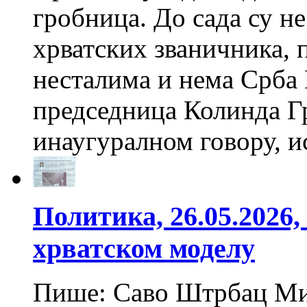
гробница. До сада су н
хрватских званичника, п
несталима и нема Срб
председница Колинда Г
инаугуралном говору, и
Политика, 26.05.2026
хрватском моделу
Пише: Саво Штрбац Мил