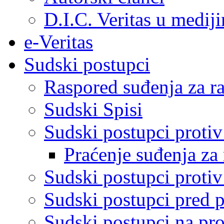
D.I.C. Veritas u medij
e-Veritas
Sudski postupci
Raspored suđenja za ra
Sudski Spisi
Sudski postupci proti
Praćenje suđenja za 
Sudski postupci proti
Sudski postupci pred 
Sudski postupci na pro