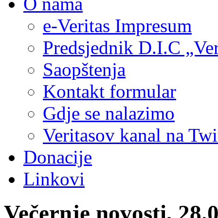
O nama
e-Veritas Impresum
Predsjednik D.I.C „Ver
Saopštenja
Kontakt formular
Gdje se nalazimo
Veritasov kanal na Twi
Donacije
Linkovi
Večernje novosti, 28.