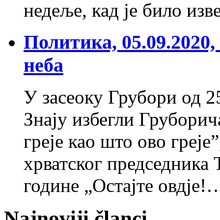
недеље, кад је било изв
Политика, 05.09.2020
неба
У засеоку Грубори од 25
Знају избегли Груборич
греје као што ово греје”
хрватског председника Т
године „Остајте овдје
Najnoviji članci