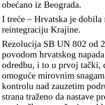
obećano iz Beograda.
I treće – Hrvatska je dobi
reintegraciju Krajine.
Rezolucija SB UN 802 od 2
povodom hrvatskog napada n
odredbu, i to u prvoj tački,
omoguće mirovnim snagam
kontrolu nad zauzetim podr
strana traženo da nastave p