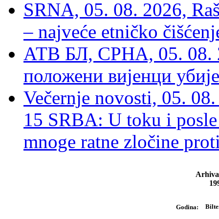
SRNA, 05. 08. 2026, Rašk
– najveće etničko čišćen
АТВ БЛ, СРНА, 05. 08. 
положени вијенци убиј
Večernje novosti, 05. 
15 SRBA: U toku i posle 
mnoge ratne zločine proti
Arhiva
19
Bilte
Godina: