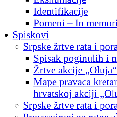
Identifikacije
Pomeni – In memor
Spiskovi
Srpske žrtve rata i po
Spisak poginulih i n
Žrtve akcije „Oluja“
Mape pravaca kretan
hrvatskoj akciji „Ol
Srpske žrtve rata i p
Procesuirani za ratne 