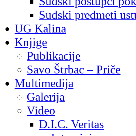
Sudski postupci pokr
Sudski predmeti ustu
UG Kalina
Knjige
Publikacije
Savo Štrbac – Priče
Multimedija
Galerija
Video
D.I.C. Veritas