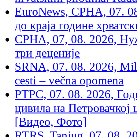
EuroNews, СРНА, 07. 0
до краја године хрватс
СРНА, 07, 08. 2026, Ну
три деценије
SRNA, 07. 08. 2026, Mil
cesti – večna opomena
РТРС, 07. 08. 2026, Г
цивила на Петровачкој ц
[Видео, Фото]
RTRS, Tanjug, 07. 08. 2