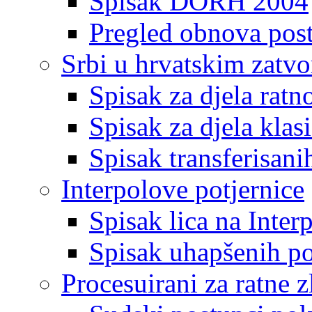
Spisak DORH 2004
Pregled obnova pos
Srbi u hrvatskim zatv
Spisak za djela ratn
Spisak za djela klas
Spisak transferisani
Interpolove potjernice
Spisak lica na Inte
Spisak uhapšenih po
Procesuirani za ratne z