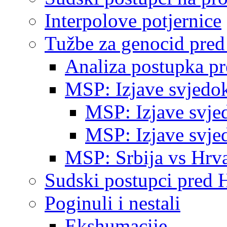
Interpolove potjernice
Tužbe za genocid pre
Analiza postupka p
MSP: Izjave svjedo
MSP: Izjave svje
MSP: Izjave svje
MSP: Srbija vs Hrva
Sudski postupci pred 
Poginuli i nestali
Ekshumacije