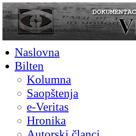
Naslovna
Bilten
Kolumna
Saopštenja
e-Veritas
Hronika
Autorski članci