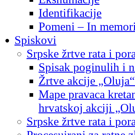
Identifikacije
Pomeni – In memor
Spiskovi
Srpske žrtve rata i po
Spisak poginulih i n
Žrtve akcije „Oluja“
Mape pravaca kretan
hrvatskoj akciji „Ol
Srpske žrtve rata i p
Procesuirani za ratne 