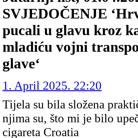
SVJEDOČENJE ‘Hrvat
pucali u glavu kroz k
mladiću vojni transp
glave‘
1. April 2025. 22:20
Tijela su bila složena prakt
njima su, što mi je bilo upe
cigareta Croatia