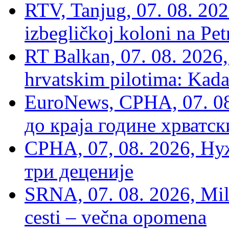
RTV, Tanjug, 07. 08. 2026
izbegličkoj koloni na Pet
RT Balkan, 07. 08. 2026,
hrvatskim pilotima: Kada
EuroNews, СРНА, 07. 0
до краја године хрватс
СРНА, 07, 08. 2026, Ну
три деценије
SRNA, 07. 08. 2026, Mil
cesti – večna opomena