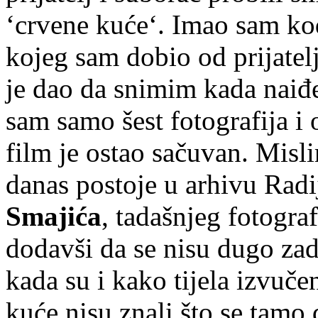
‘crvene kuće‘. Imao sam kod 
kojeg sam dobio od prijatel
je dao da snimim kada naiđ
sam samo šest fotografija i o
film je ostao sačuvan. Misli
danas postoje u arhivu Radi
Smajića
, tadašnjeg fotogra
dodavši da se nisu dugo zadr
kada su i kako tijela izvuče
kuće nisu znali što se tamo