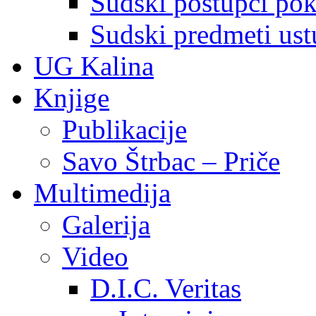
Sudski postupci pokr
Sudski predmeti ustu
UG Kalina
Knjige
Publikacije
Savo Štrbac – Priče
Multimedija
Galerija
Video
D.I.C. Veritas