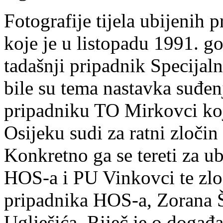
Fotografije tijela ubijenih
koje je u listopadu 1991. g
tadašnji pripadnik Specijal
bile su tema nastavka suđen
pripadniku TO Mirkovci ko
Osijeku sudi za ratni zločin
Konkretno ga se tereti za u
HOS-a i PU Vinkovci te zlost
pripadnika HOS-a, Zorana Šo
Uglješića. Riječ je o događ