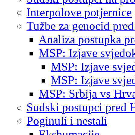
Interpolove potjernice
Tužbe za genocid pre
Analiza postupka p
MSP: Izjave svjedo
MSP: Izjave svje
MSP: Izjave svje
MSP: Srbija vs Hrva
Sudski postupci pred 
Poginuli i nestali
Ekshumacije