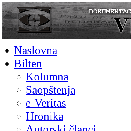
Naslovna
Bilten
Kolumna
Saopštenja
e-Veritas
Hronika
Autorski članci