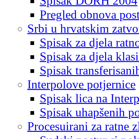
Spisak DORH 2004
Pregled obnova pos
Srbi u hrvatskim zatv
Spisak za djela ratn
Spisak za djela klas
Spisak transferisani
Interpolove potjernice
Spisak lica na Inte
Spisak uhapšenih po
Procesuirani za ratne z