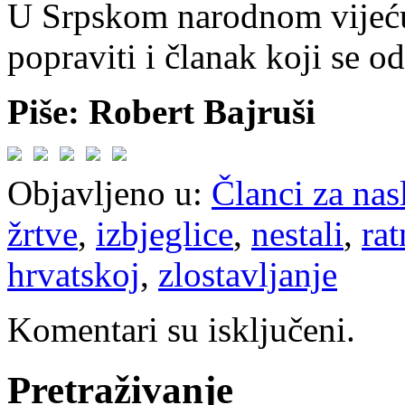
U Srpskom narodnom vijeću 
popraviti i članak koji se o
Piše: Robert Bajruši
Objavljeno u:
Članci za na
žrtve
,
izbjeglice
,
nestali
,
rat
hrvatskoj
,
zlostavljanje
Komentari su isključeni.
Pretraživanje