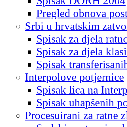
Spisak DORH 2004
Pregled obnova pos
Srbi u hrvatskim zatv
Spisak za djela ratn
Spisak za djela klas
Spisak transferisani
Interpolove potjernice
Spisak lica na Inte
Spisak uhapšenih po
Procesuirani za ratne z