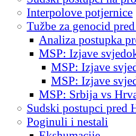
Interpolove potjernice
Tužbe za genocid pre
Analiza postupka p
MSP: Izjave svjedo
MSP: Izjave svje
MSP: Izjave svje
MSP: Srbija vs Hrva
Sudski postupci pred 
Poginuli i nestali
Ekshumacije