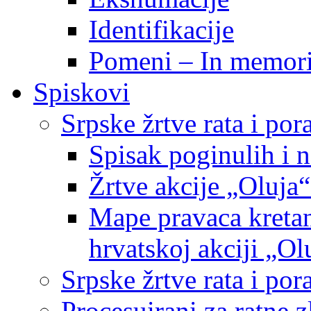
Identifikacije
Pomeni – In memor
Spiskovi
Srpske žrtve rata i po
Spisak poginulih i n
Žrtve akcije „Oluja“
Mape pravaca kretan
hrvatskoj akciji „Ol
Srpske žrtve rata i p
Procesuirani za ratne 