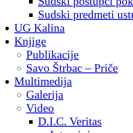
Sudski postupci pokr
Sudski predmeti ustu
UG Kalina
Knjige
Publikacije
Savo Štrbac – Priče
Multimedija
Galerija
Video
D.I.C. Veritas