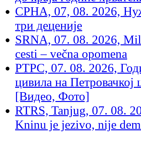
СРНА, 07, 08. 2026, Ну
три деценије
SRNA, 07. 08. 2026, Mil
cesti – večna opomena
РТРС, 07. 08. 2026, Г
цивила на Петровачкој ц
[Видео, Фото]
RTRS, Tanjug, 07. 08. 2
Kninu je jezivo, nije dem