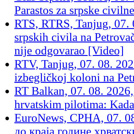
Parastos za srpske civilne
RTS, RTRS, Tanjug, 07. 0
srpskih civila na Petrovač
nije odgovarao [Video]
RTV, Tanjug, 07. 08. 2026
izbegličkoj koloni na Pet
RT Balkan, 07. 08. 2026,
hrvatskim pilotima: Kada
EuroNews, СРНА, 07. 0
до краја године хрватс