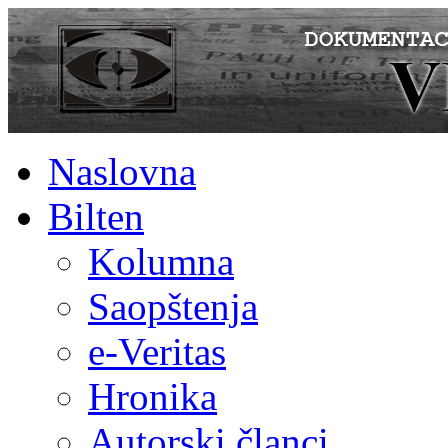
Naslovna
Bilten
Kolumna
Saopštenja
e-Veritas
Hronika
Autorski članci