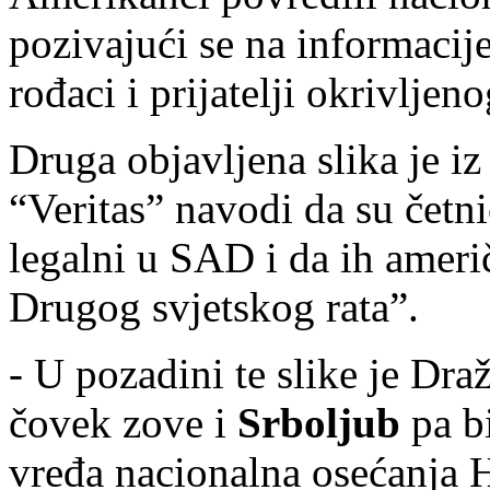
pozivajući se na informacij
rođaci i prijatelji okrivljen
Druga objavljena slika je i
“Veritas” navodi da su četn
legalni u SAD i da ih ameri
Drugog svjetskog rata”.
- U pozadini te slike je Dra
čovek zove i
Srboljub
pa bi
vređa nacionalna osećanja H