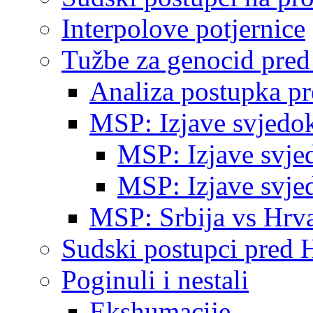
Interpolove potjernice
Tužbe za genocid pre
Analiza postupka p
MSP: Izjave svjedo
MSP: Izjave svje
MSP: Izjave svje
MSP: Srbija vs Hrva
Sudski postupci pred 
Poginuli i nestali
Ekshumacije