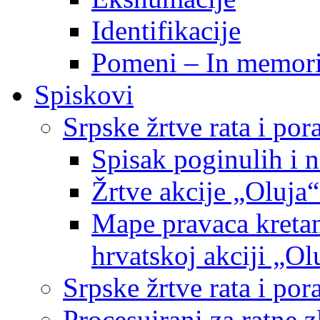
Identifikacije
Pomeni – In memor
Spiskovi
Srpske žrtve rata i po
Spisak poginulih i n
Žrtve akcije „Oluja“
Mape pravaca kretan
hrvatskoj akciji „Ol
Srpske žrtve rata i p
Procesuirani za ratne 