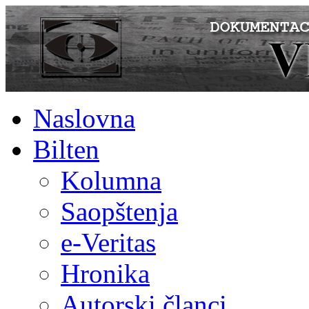
Naslovna
Bilten
Kolumna
Saopštenja
e-Veritas
Hronika
Autorski članci