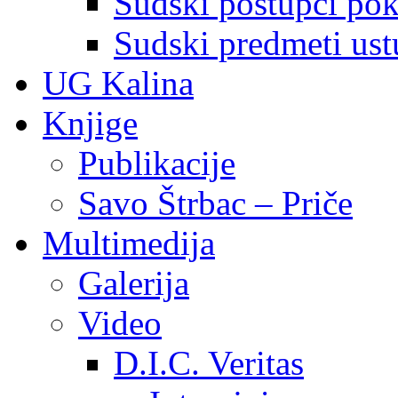
Sudski postupci pokr
Sudski predmeti ustu
UG Kalina
Knjige
Publikacije
Savo Štrbac – Priče
Multimedija
Galerija
Video
D.I.C. Veritas