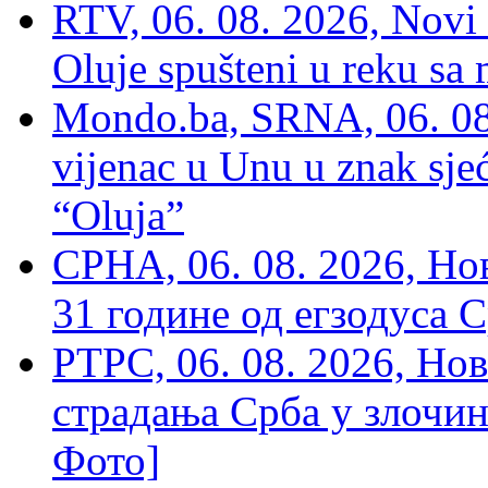
RTV, 06. 08. 2026, Novi 
Oluje spušteni u reku sa
Mondo.ba, SRNA, 06. 08
vijenac u Unu u znak sjeć
“Oluja”
СРНА, 06. 08. 2026, Н
31 године од егзодуса С
РТРС, 06. 08. 2026, Нов
страдања Срба у злочин
Фото]