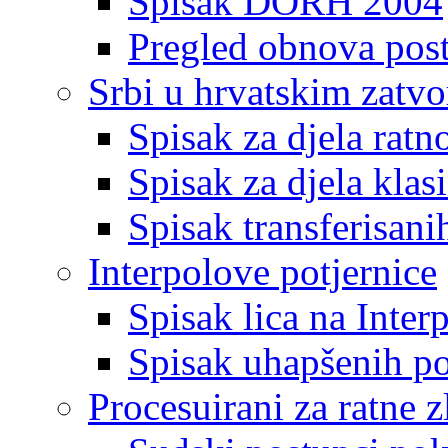
Spisak DORH 2004
Pregled obnova pos
Srbi u hrvatskim zatv
Spisak za djela ratn
Spisak za djela klas
Spisak transferisani
Interpolove potjernice
Spisak lica na Inte
Spisak uhapšenih po
Procesuirani za ratne z