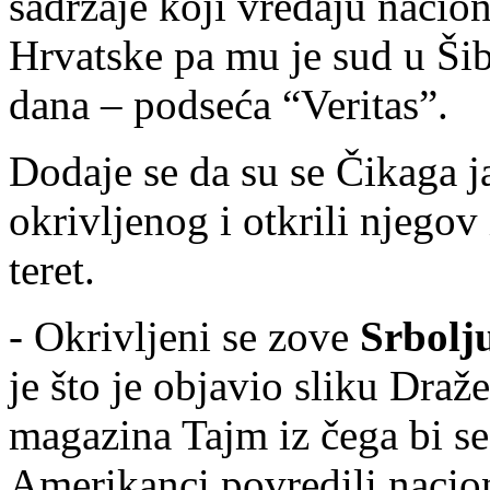
sadržaje koji vređaju nacio
Hrvatske pa mu je sud u Ši
dana – podseća “Veritas”.
Dodaje se da su se Čikaga jav
okrivljenog i otkrili njegov 
teret.
- Okrivljeni se zove
Srbolj
je što je objavio sliku Draž
magazina Tajm iz čega bi se
Amerikanci povredili nacion