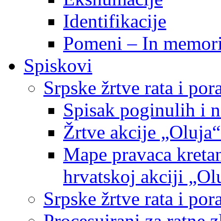
Identifikacije
Pomeni – In memor
Spiskovi
Srpske žrtve rata i po
Spisak poginulih i n
Žrtve akcije „Oluja“
Mape pravaca kretan
hrvatskoj akciji „Ol
Srpske žrtve rata i p
Procesuirani za ratne 