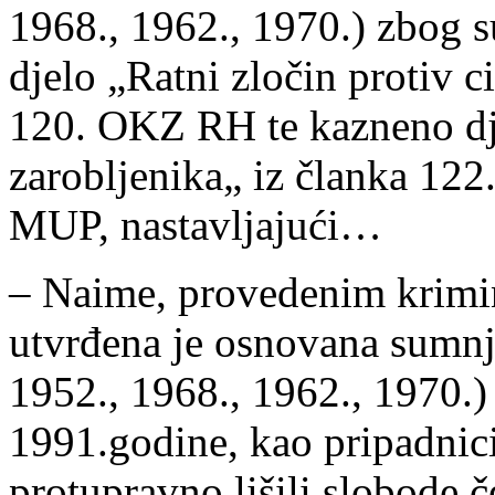
1968., 1962., 1970.) zbog 
djelo „Ratni zločin protiv c
120. OKZ RH te kazneno dje
zarobljenika„ iz članka 12
MUP, nastavljajući…
– Naime, provedenim krimin
utvrđena je osnovana sumnja
1952., 1968., 1962., 1970.)
1991.godine, kao pripadnici
protupravno lišili slobode č