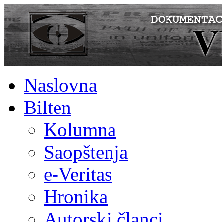
Naslovna
Bilten
Kolumna
Saopštenja
e-Veritas
Hronika
Autorski članci