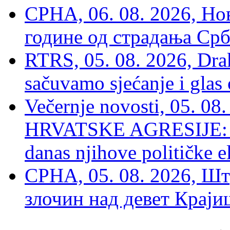
СРНА, 06. 08. 2026, Н
године од страдања Срб
RTRS, 05. 08. 2026, Drak
sačuvamo sjećanje i glas
Večernje novosti, 05. 
HRVATSKE AGRESIJE: Hte
danas njihove političke e
СРНА, 05. 08. 2026, Шт
злочин над девет Крај