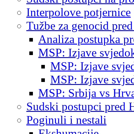
Interpolove potjernice
Tužbe za genocid pre
Analiza postupka p
MSP: Izjave svjedo
MSP: Izjave svje
MSP: Izjave svje
MSP: Srbija vs Hrva
Sudski postupci pred 
Poginuli i nestali
Ekshumacije