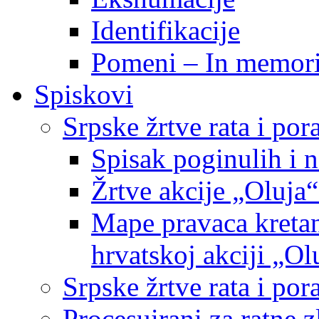
Identifikacije
Pomeni – In memor
Spiskovi
Srpske žrtve rata i po
Spisak poginulih i n
Žrtve akcije „Oluja“
Mape pravaca kretan
hrvatskoj akciji „Ol
Srpske žrtve rata i p
Procesuirani za ratne 