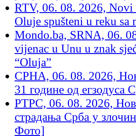
RTV, 06. 08. 2026, Novi 
Oluje spušteni u reku sa
Mondo.ba, SRNA, 06. 08
vijenac u Unu u znak sjeć
“Oluja”
СРНА, 06. 08. 2026, Н
31 године од егзодуса С
РТРС, 06. 08. 2026, Нов
страдања Срба у злочин
Фото]