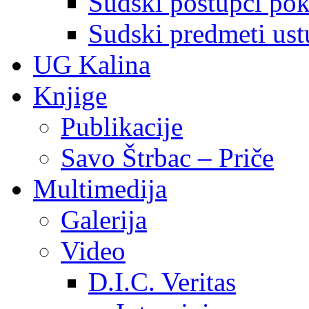
Sudski postupci pokr
Sudski predmeti ustu
UG Kalina
Knjige
Publikacije
Savo Štrbac – Priče
Multimedija
Galerija
Video
D.I.C. Veritas