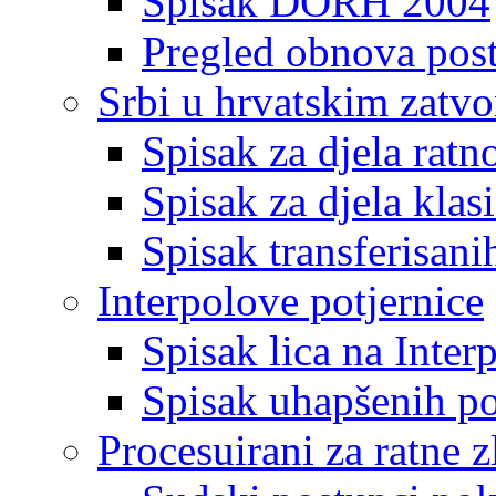
Spisak DORH 2004
Pregled obnova pos
Srbi u hrvatskim zatv
Spisak za djela ratn
Spisak za djela klas
Spisak transferisani
Interpolove potjernice
Spisak lica na Inte
Spisak uhapšenih po
Procesuirani za ratne z