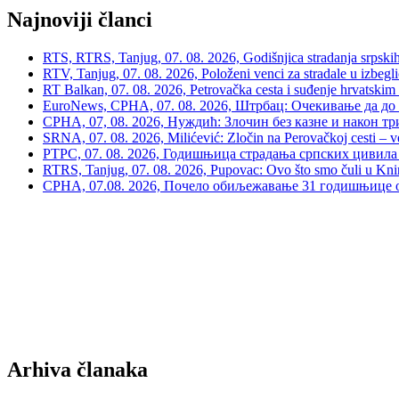
Najnoviji članci
RTS, RTRS, Tanjug, 07. 08. 2026, Godišnjica stradanja srpskih c
RTV, Tanjug, 07. 08. 2026, Položeni venci za stradale u izbegli
RT Balkan, 07. 08. 2026, Petrovačka cesta i suđenje hrvatskim
EuroNews, СРНА, 07. 08. 2026, Штрбац: Очекивање да до 
СРНА, 07, 08. 2026, Нуждић: Злочин без казне и након тр
SRNA, 07. 08. 2026, Milićević: Zločin na Perovačkoj cesti –
РТРС, 07. 08. 2026, Годишњица страдања српских цивила 
RTRS, Tanjug, 07. 08. 2026, Pupovac: Ovo što smo čuli u Kninu 
СРНА, 07.08. 2026, Почело обиљежавање 31 годишњице о
Arhiva članaka