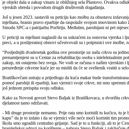
je objekt dala u zakup vinaru iz obližnjeg sela Plastovo. Ovakva odlu
vjerskih obreda i povodom drugih društvenih događanja.
Još u jesen 2023. sastavili su peticiju kao molbu za obustavu izdava
mještana, branio pravo eparhije da raspolaže svojom imovinom kako želi
Sinodu SPC-a i patrijarhu Porfiriju. Međutim, parohijani ni pet mjesec
U peticiji su mještani naglasili da su uskraćeni za osnovna vjerska i l
preci, a u poslijeratnoj obnovi učestvovali su i potpisnici ove molbe
“Posljednjih dvadesetak godina ove prostorije uz našu crkvu su jedino
prenamijenjeni su u Centar za rehabilitaciju osoba s intelektualnim p
zakup, mi ostajemo bez svega. Ne vodi se računa o našim vjerskim i lju
preuređenje crkvene kuće jer su mislili da će se sveštenik vratiti u selo
Bratiškovčani ustraju u prijedlogu da kuća makar bude transformirana u
pomoć parohiji ili eparhiji, kao vjernici svoje crkve, mi smo spremni
još jednom preispita svoju odluku.
Kako za Novosti govori Stevo Baljak iz Bratiškovaca, u dvorištu crkv
djelatnost tamo održavati.
- Mi druge prostorije nemamo. Prije rata smo koristili tu kućicu, tu j
kapu” da je to izdato i da se vjernici više neće moći koristiti tim pro
školu smo ugradili centralno grijanje. Sad je to u funkciji, ali to je Ce
braniteljskoj udruzi na korištenje – nabraja Stevo Baljak i zaključuj