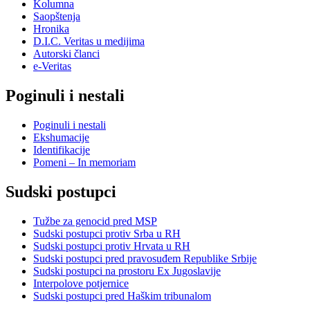
Kolumna
Saopštenja
Hronika
D.I.C. Veritas u medijima
Autorski članci
e-Veritas
Poginuli i nestali
Poginuli i nestali
Ekshumacije
Identifikacije
Pomeni – In memoriam
Sudski postupci
Tužbe za genocid pred MSP
Sudski postupci protiv Srba u RH
Sudski postupci protiv Hrvata u RH
Sudski postupci pred pravosuđem Republike Srbije
Sudski postupci na prostoru Ex Jugoslavije
Interpolove potjernice
Sudski postupci pred Haškim tribunalom