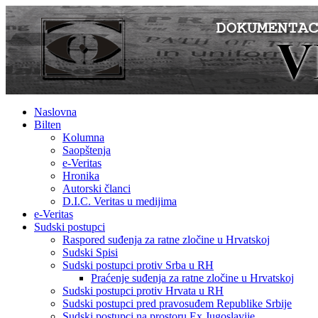
Naslovna
Bilten
Kolumna
Saopštenja
e-Veritas
Hronika
Autorski članci
D.I.C. Veritas u medijima
e-Veritas
Sudski postupci
Raspored suđenja za ratne zločine u Hrvatskoj
Sudski Spisi
Sudski postupci protiv Srba u RH
Praćenje suđenja za ratne zločine u Hrvatskoj
Sudski postupci protiv Hrvata u RH
Sudski postupci pred pravosuđem Republike Srbije
Sudski postupci na prostoru Ex Jugoslavije