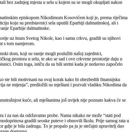
tali bez zadnjeg mjesta u selu u kojem su se mogli okupljati nakon
s dalmatinskim episkopom Nikodimom Kosovićem koji je, prema riječima
ju koju su predstavnici sela uputili Eparhiji dalmatinskoj, ali i
ovanje Eparhije dalmatinske.
storije uz hram Svetog Nikole, kao i samu crkvu, gradili su njihovi
nat s tom namjerom.
ki dom, koji su ranije mogli poslužiti našoj zajednici,
kog prostora u selu, te ako se sad i ove crkvene prostorije daju u
snici. Osim toga, ističu da su bili sretni kada je nedavno započelo
o ste bili motivisani na ovaj korak kako bi obezbedili finansijsku
ja ne mijenja”, predložili su mještani i pozvali vladiku Nikodima da
utrašnjost kuće, ali mještanima još uvijek nije poznato kakva će se
ostora i za nas da održavamo probe. Nama nikako ne može “stati pod
samodoprinosa gradili seoske puteve i obnovili školu. Prije samog rata u
or gdje je bila zadruga. To je propalo pa ju je stečajni upravitelj dao
ostane dostupna.