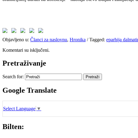
Objavljeno u:
Članci za naslovnu
,
Hronika
/
Tagged:
eparhija dalmat
Komentari su isključeni.
Pretraživanje
Search for:
Google Translate
Select Language
▼
Bilten: