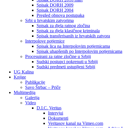
Spisak DORH 2009
Spisak DORH 2004
Pregled obnova postupaka
Srbi u hrvatskim zatvorima
Spisak za djela ratnog zločina
Spisak za djela klasičnog kriminala
Spisak transferisanih iz hrvatskih zatvora
Interpolove potjernice
Spisak lica na Interpolovim potjernicama
Spisak uhapšenih po Interpolovim potjernicama
Procesuirani za ratne zločine u Srbiji
Sudski postupci pokrenuti u Srbiji
Sudski predmeti ustupljeni Srbiji
UG Kalina
Knjige
Publikacije
Savo Štrbac – Priče
Multimedija
Galerija
Video
D.I.C. Veritas
Intervjui
Dokumenti
Veritasov kanal na Vimeo.com