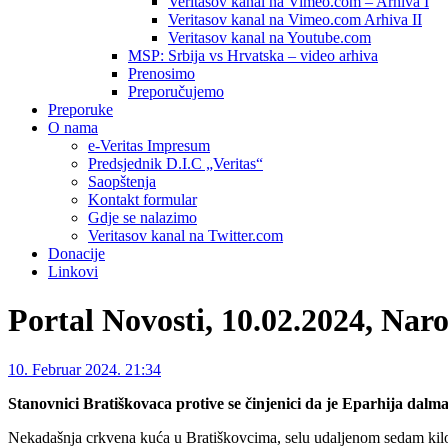
Veritasov kanal na Vimeo.com – Arhiva I
Veritasov kanal na Vimeo.com Arhiva II
Veritasov kanal na Youtube.com
MSP: Srbija vs Hrvatska – video arhiva
Prenosimo
Preporučujemo
Preporuke
O nama
e-Veritas Impresum
Predsjednik D.I.C „Veritas“
Saopštenja
Kontakt formular
Gdje se nalazimo
Veritasov kanal na Twitter.com
Donacije
Linkovi
Portal Novosti, 10.02.2024, Naro
10. Februar 2024. 21:34
Stanovnici Bratiškovaca protive se činjenici da je Eparhija dalm
Nekadašnja crkvena kuća u Bratiškovcima, selu udaljenom sedam kilo