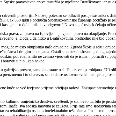
ka Srpske pravoslavne crkve rastužila je mještane Bratiškovaca jer su os
nja crkvenih prostorija. Na ovaj potez su se odlučili poslije sastanka 
. Čak 880 ljudi s područja Šibensko-kninske županije podržalo je petici
i kasnije nisu dobili nikakav odgovor. I Novosti još uvijek čekaju očit
judska prava, za pravo na ispovijedanje vjere i pravo na okupljanje. Pro
, navedeno je. Dodaju da nitko u Bratiškovcima prethodno nije bio upoz
 moguće mjesto okupljanja naše omladine. Zgrada škole u selu i omladins
oteškoćama i drugim smetnjama. Ostali smo bez doslovno ijednog zajednič
dskim potrebama, što ne želimo vjerovati da je istina”, poručili su potpi
 i boraviti u njoj, kao nekad.
 galerijski prostor, samo da ostane u službi crkve i parohijana. “Ukolik
 da preuzmemo i tu obavezu, samo da se osnovna svrha i namjena prostori
ene kuće se već izvjesno vrijeme odvijaju radovi. Zakupac preuređuje un
e bilo kulturno-umjetničko društvo, sveštenik je stanovao tu, bilo je pr
storom. Inače, sva seoska imovina je zauzeta. Prije rata smo sredstvima 
ntar za rehabilitaciju osoba s intelektualnim teškoćama. Imali smo i prost
e da su ljudi voljni samodoprinosom uložiti u crkvenu kuću, samo da im 