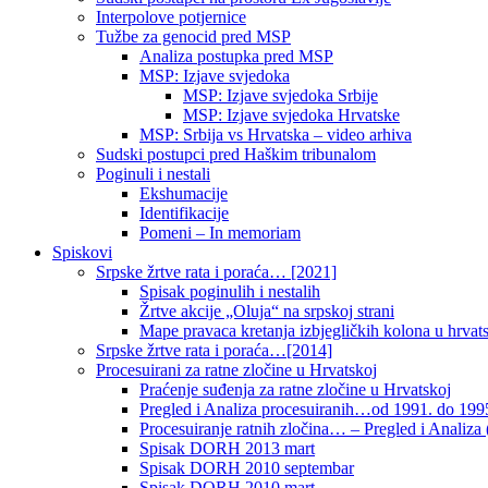
Interpolove potjernice
Tužbe za genocid pred MSP
Analiza postupka pred MSP
MSP: Izjave svjedoka
MSP: Izjave svjedoka Srbije
MSP: Izjave svjedoka Hrvatske
MSP: Srbija vs Hrvatska – video arhiva
Sudski postupci pred Haškim tribunalom
Poginuli i nestali
Ekshumacije
Identifikacije
Pomeni – In memoriam
Spiskovi
Srpske žrtve rata i poraća… [2021]
Spisak poginulih i nestalih
Žrtve akcije „Oluja“ na srpskoj strani
Mape pravaca kretanja izbjegličkih kolona u hrvats
Srpske žrtve rata i poraća…[2014]
Procesuirani za ratne zločine u Hrvatskoj
Praćenje suđenja za ratne zločine u Hrvatskoj
Pregled i Analiza procesuiranih…od 1991. do 1995
Procesuiranje ratnih zločina… – Pregled i Analiza (
Spisak DORH 2013 mart
Spisak DORH 2010 septembar
Spisak DORH 2010 mart