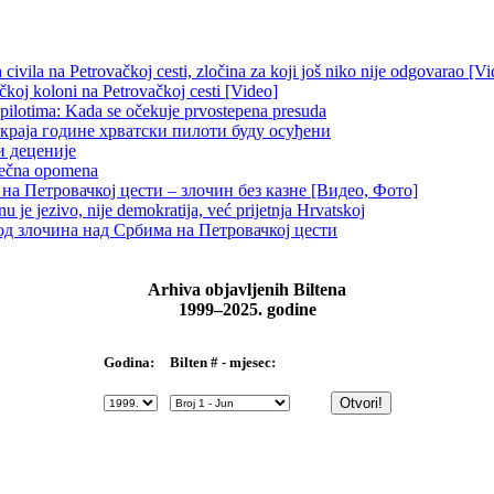
ivila na Petrovačkoj cesti, zločina za koji još niko nije odgovarao [Vi
čkoj koloni na Petrovačkoj cesti [Video]
 pilotima: Kada se očekuje prvostepena presuda
краја године хрватски пилоти буду осуђени
и деценије
 večna opomena
на Петровачкој цести – злочин без казне [Видео, Фото]
je jezivo, nije demokratija, već prijetnja Hrvatskoj
д злочина над Србима на Петровачкој цести
Arhiva objavljenih Biltena
1999–2025. godine
Bilten # - mjesec:
Godina: