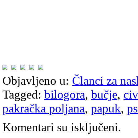
Objavljeno u:
Članci za na
Tagged:
bilogora
,
bučje
,
civ
pakračka poljana
,
papuk
,
ps
Komentari su isključeni.