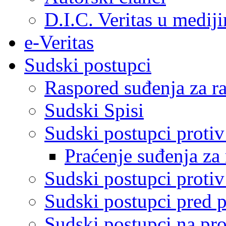
D.I.C. Veritas u medij
e-Veritas
Sudski postupci
Raspored suđenja za ra
Sudski Spisi
Sudski postupci proti
Praćenje suđenja za 
Sudski postupci proti
Sudski postupci pred 
Sudski postupci na pro