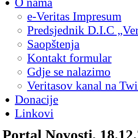
O nama
e-Veritas Impresum
Predsjednik D.I.C „Ver
Saopštenja
Kontakt formular
Gdje se nalazimo
Veritasov kanal na Twi
Donacije
Linkovi
Portal Novosti, 18.1