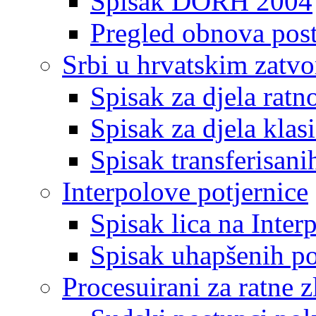
Spisak DORH 2004
Pregled obnova pos
Srbi u hrvatskim zatv
Spisak za djela ratn
Spisak za djela klas
Spisak transferisani
Interpolove potjernice
Spisak lica na Inte
Spisak uhapšenih po
Procesuirani za ratne z