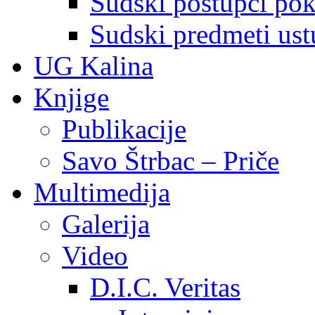
Sudski postupci pokr
Sudski predmeti ustu
UG Kalina
Knjige
Publikacije
Savo Štrbac – Priče
Multimedija
Galerija
Video
D.I.C. Veritas