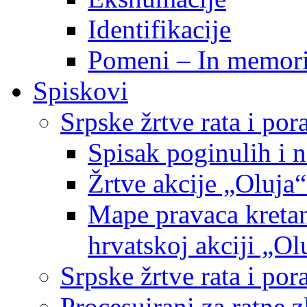
Identifikacije
Pomeni – In memor
Spiskovi
Srpske žrtve rata i po
Spisak poginulih i n
Žrtve akcije „Oluja“
Mape pravaca kretan
hrvatskoj akciji „Ol
Srpske žrtve rata i p
Procesuirani za ratne 