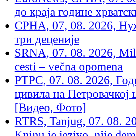
до краја године хрватс
СРНА, 07, 08. 2026, Ну
три деценије
SRNA, 07. 08. 2026, Mil
cesti – večna opomena
РТРС, 07. 08. 2026, Г
цивила на Петровачкој ц
[Видео, Фото]
RTRS, Tanjug, 07. 08. 2
Kninu je jezivo, nije dem