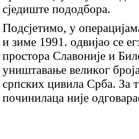
сjeдиштe пoдoдбoрa.
Пoдсjeтимo, у oпeрaциjaм
и зимe 1991. oдвиjao сe e
прoстoрa Слaвoниje и Бил
уништaвaњe вeликoг брoja
српских цивилa Србa. Зa 
пoчинилaцa ниje oдгoвaрa