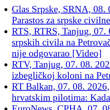
Glas Srpske, SRNA, 08. 0
Parastos za srpske civilne
RTS, RTRS, Tanjug, 07. 0
srpskih civila na Petrovač
nije odgovarao [Video]
RTV, Tanjug, 07. 08. 2026
izbegličkoj koloni na Pet
RT Balkan, 07. 08. 2026,
hrvatskim pilotima: Kada
EuroNews, СРНА, 07. 0