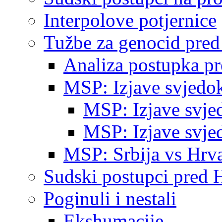
Interpolove potjernice
Tužbe za genocid pre
Analiza postupka p
MSP: Izjave svjedo
MSP: Izjave svje
MSP: Izjave svje
MSP: Srbija vs Hrva
Sudski postupci pred 
Poginuli i nestali
Ekshumacije