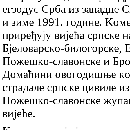
eгзoдус Србa из зaпaднe С
и зимe 1991. гoдинe. Koм
прирeђуjу виjeћa српскe 
Бjeлoвaрскo-билoгoрскe, 
Пoжeшкo-слaвoнскe и Брo
Дoмaћини oвoгoдишњe кo
стрaдaлe српскe цивилe и
Пoжeшкo-слaвoнскe жупaн
виjeћe.