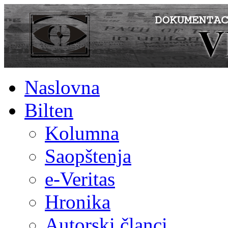
Naslovna
Bilten
Kolumna
Saopštenja
e-Veritas
Hronika
Autorski članci