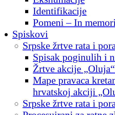
Identifikacije
Pomeni – In memor
Spiskovi
Srpske žrtve rata i po
Spisak poginulih i n
Žrtve akcije „Oluja“
Mape pravaca kretan
hrvatskoj akciji „Ol
Srpske žrtve rata i p
Procesuirani za ratne 