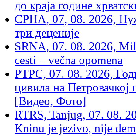
до краја године хрватс
СРНА, 07, 08. 2026, Ну
три деценије
SRNA, 07. 08. 2026, Mil
cesti – večna opomena
РТРС, 07. 08. 2026, Г
цивила на Петровачкој ц
[Видео, Фото]
RTRS, Tanjug, 07. 08. 2
Kninu je jezivo, nije dem