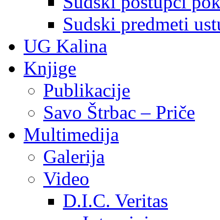
Sudski postupci pokr
Sudski predmeti ustu
UG Kalina
Knjige
Publikacije
Savo Štrbac – Priče
Multimedija
Galerija
Video
D.I.C. Veritas