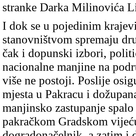
stranke Darka Milinovića L
I dok se u pojedinim krajev
stanovništvom spremaju dru
čak i dopunski izbori, polit
nacionalne manjine na podr
više ne postoji. Poslije os
mjesta u Pakracu i dožupana
manjinsko zastupanje spalo 
pakračkom Gradskom vijeću
dogradonačelnik, a zatim i 