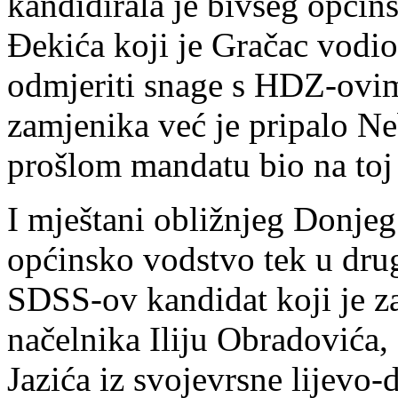
kandidirala je bivšeg opći
Đekića koji je Gračac vodio
odmjeriti snage s HDZ-ovi
zamjenika već je pripalo Ne
prošlom mandatu bio na toj 
I mještani obližnjeg Donjeg
općinsko vodstvo tek u dr
SDSS-ov kandidat koji je z
načelnika Iliju Obradovića
Jazića iz svojevrsne lijevo-