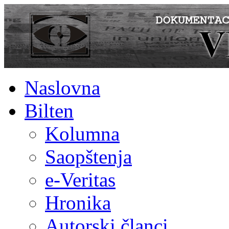
Naslovna
Bilten
Kolumna
Saopštenja
e-Veritas
Hronika
Autorski članci