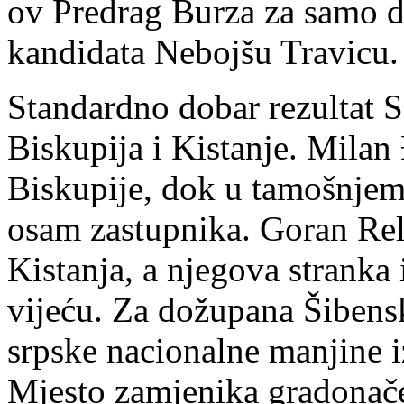
ov Predrag Burza za samo d
kandidata Nebojšu Travicu.
Standardno dobar rezultat 
Biskupija i Kistanje. Milan
Biskupije, dok u tamošnje
osam zastupnika. Goran Relj
Kistanja, a njegova strank
vijeću. Za dožupana Šibens
srpske nacionalne manjine 
Mjesto zamjenika gradonače