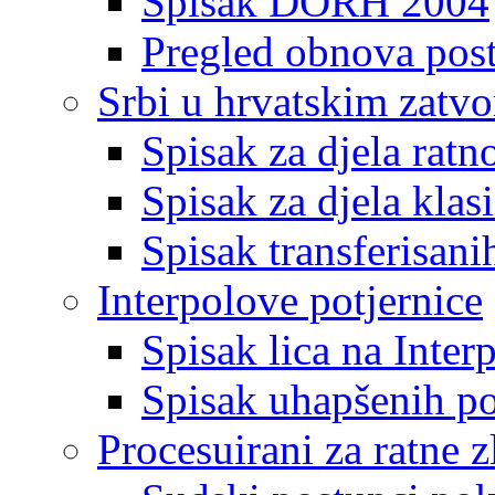
Spisak DORH 2004
Pregled obnova pos
Srbi u hrvatskim zatv
Spisak za djela ratn
Spisak za djela klas
Spisak transferisani
Interpolove potjernice
Spisak lica na Inte
Spisak uhapšenih po
Procesuirani za ratne z