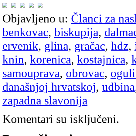
Objavljeno u:
Članci za na
benkovac
,
biskupija
,
dalmac
ervenik
,
glina
,
gračac
,
hdz
,
knin
,
korenica
,
kostajnica
,
samouprava
,
obrovac
,
ogul
današnjoj hrvatskoj
,
udbina
zapadna slavonija
Komentari su isključeni.