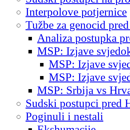
Interpolove potjernice
Tužbe za genocid pre
Analiza postupka p
MSP: Izjave svjedo
MSP: Izjave svje
MSP: Izjave svje
MSP: Srbija vs Hrva
Sudski postupci pred 
Poginuli i nestali
Ekshumacije