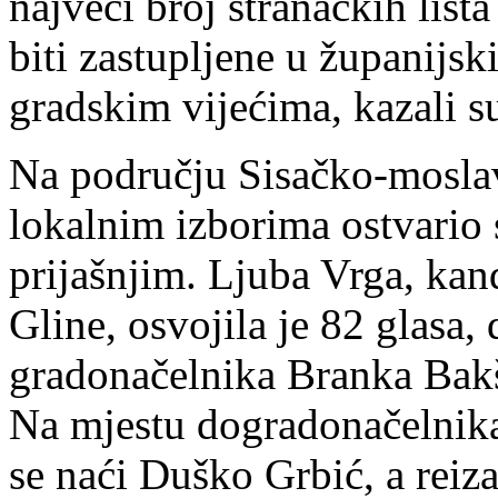
najveći broj stranačkih lista
biti zastupljene u županijs
gradskim vijećima, kazali s
Na području Sisačko-mosla
lokalnim izborima ostvario s
prijašnjim. Ljuba Vrga, kan
Gline, osvojila je 82 glasa,
gradonačelnika Branka Bakš
Na mjestu dogradonačelnik
se naći Duško Grbić, a rei