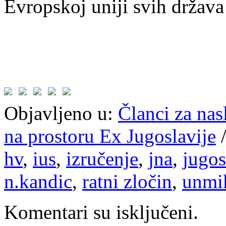
Evropskoj uniji svih držav
Objavljeno u:
Članci za na
na prostoru Ex Jugoslavije
hv
,
ius
,
izručenje
,
jna
,
jugos
n.kandic
,
ratni zločin
,
unmi
Komentari su isključeni.