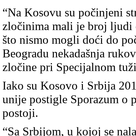
“Na Kosovu su počinjeni str
zločinima mali je broj ljudi
što nismo mogli doći do poč
Beogradu nekadašnja rukovo
zločine pri Specijalnom tuž
Iako su Kosovo i Srbija 20
unije postigle Sporazum o p
postoji.
“Sa Srbijom, u kojoj se nala