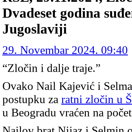
Dvadeset godina suđen
Jugoslaviji
29. Novembar 2024. 09:40
“Zločin i dalje traje.”
Ovako Nail Kajević i Selm
postupku za
ratni zločin u 
u Beogradu vraćen na počet
Nailov brat Nijaz i Selmin o