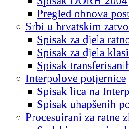
Spisak DORH 2004
Pregled obnova pos
Srbi u hrvatskim zatv
Spisak za djela ratn
Spisak za djela klas
Spisak transferisani
Interpolove potjernice
Spisak lica na Inte
Spisak uhapšenih po
Procesuirani za ratne z