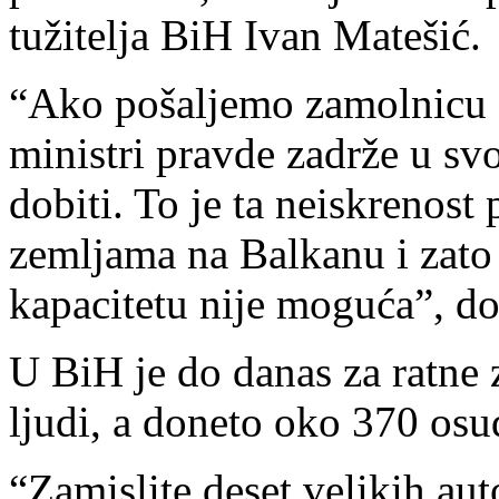
tužitelja BiH Ivan Matešić.
“Ako pošaljemo zamolnicu Hr
ministri pravde zadrže u svo
dobiti. To je ta neiskrenost 
zemljama na Balkanu i zato
kapacitetu nije moguća”, do
U BiH je do danas za ratne 
ljudi, a doneto oko 370 osu
“Zamislite deset velikih au