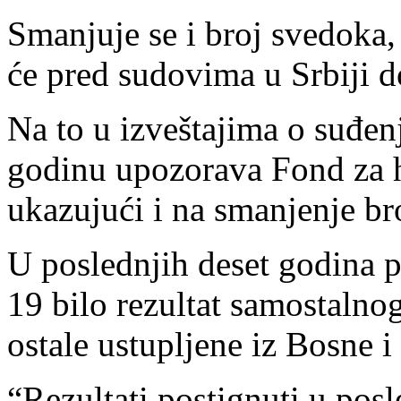
Smanjuje se i broj svedoka,
će pred sudovima u Srbiji d
Na to u izveštajima o suđen
godinu upozorava Fond za 
ukazujući i na smanjenje br
U poslednjih deset godina p
19 bilo rezultat samostalnog
ostale ustupljene iz Bosne 
“Rezultati postignuti u pos