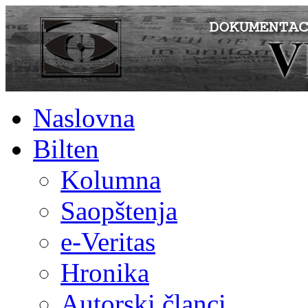
Naslovna
Bilten
Kolumna
Saopštenja
e-Veritas
Hronika
Autorski članci