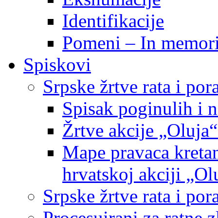
Identifikacije
Pomeni – In memor
Spiskovi
Srpske žrtve rata i po
Spisak poginulih i n
Žrtve akcije „Oluja“
Mape pravaca kretan
hrvatskoj akciji „Ol
Srpske žrtve rata i p
Procesuirani za ratne 