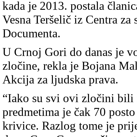
kada je 2013. postala članic
Vesna Teršelič iz Centra za
Documenta.
U Crnoj Gori do danas je v
zločine, rekla je Bojana Ma
Akcija za ljudska prava.
“Iako su svi ovi zločini bil
predmetima je čak 70 posto
krivice. Razlog tome je prij