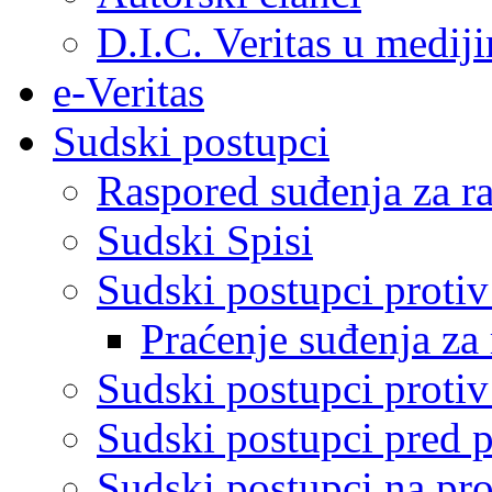
D.I.C. Veritas u medij
e-Veritas
Sudski postupci
Raspored suđenja za ra
Sudski Spisi
Sudski postupci proti
Praćenje suđenja za 
Sudski postupci proti
Sudski postupci pred 
Sudski postupci na pro