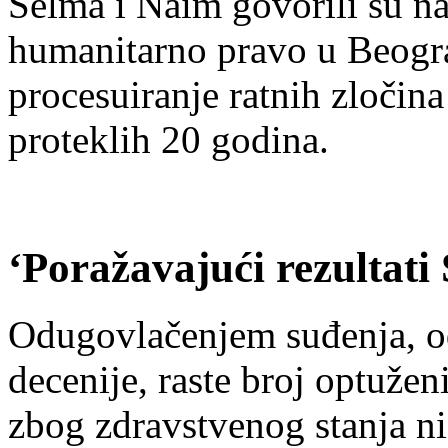
Selma i Naim govorili su na
humanitarno pravo u Beogra
procesuiranje ratnih zločin
proteklih 20 godina.
‘Poražavajući rezultati 
Odugovlačenjem suđenja, od
decenije, raste broj optužen
zbog zdravstvenog stanja ni