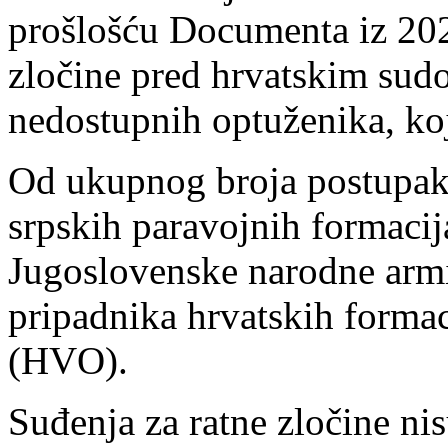
prošlošću Documenta iz 202
zločine pred hrvatskim sudo
nedostupnih optuženika, ko
Od ukupnog broja postupaka
srpskih paravojnih formacij
Jugoslovenske narodne armij
pripadnika hrvatskih formac
(HVO).
Suđenja za ratne zločine nis