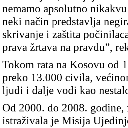
nemamo apsolutno nikakvu 
neki način predstavlja negir
skrivanje i zaštita počinilac
prava žrtava na pravdu”, rek
Tokom rata na Kosovu od 19
preko 13.000 civila, većin
ljudi i dalje vodi kao nestal
Od 2000. do 2008. godine, r
istraživala je Misija Ujedi