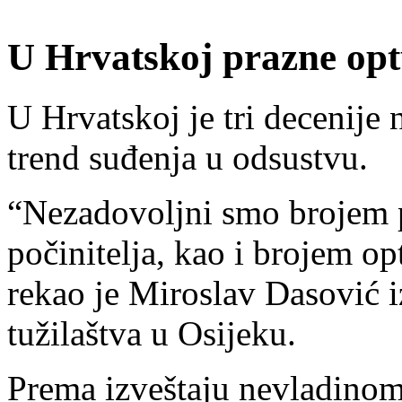
U Hrvatskoj prazne opt
U Hrvatskoj je tri decenije
trend suđenja u odsustvu.
“Nezadovoljni smo brojem p
počinitelja, kao i brojem o
rekao je Miroslav Dasović 
tužilaštva u Osijeku.
Prema izveštaju nevladinom