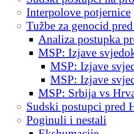
Interpolove potjernice
Tužbe za genocid pre
Analiza postupka p
MSP: Izjave svjedo
MSP: Izjave svje
MSP: Izjave svje
MSP: Srbija vs Hrva
Sudski postupci pred 
Poginuli i nestali
Ekshumacije