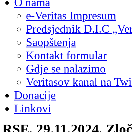
O nama
e-Veritas Impresum
Predsjednik D.I.C „Ver
Saopštenja
Kontakt formular
Gdje se nalazimo
Veritasov kanal na Twi
Donacije
Linkovi
RSE, 29.11.2024, Zloči