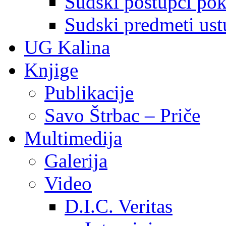
Sudski postupci pokr
Sudski predmeti ustu
UG Kalina
Knjige
Publikacije
Savo Štrbac – Priče
Multimedija
Galerija
Video
D.I.C. Veritas