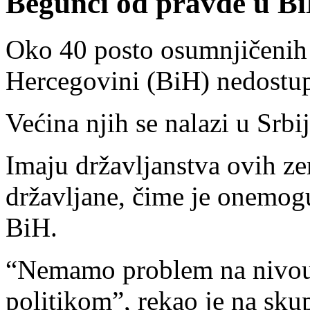
Begunci od pravde u B
Oko 40 posto osumnjičenih i
Hercegovini (BiH) nedostup
Većina njih se nalazi u Srbij
Imaju državljanstva ovih ze
državljane, čime je onemog
BiH.
“Nemamo problem na nivou
politikom”, rekao je na sk