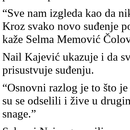
“Sve nam izgleda kao da niko
Kroz svako novo suđenje p
kaže Selma Memović Čolov
Nail Kajević ukazuje i da s
prisustvuje suđenju.
“Osnovni razlog je to što je
su se odselili i žive u drug
snage.”