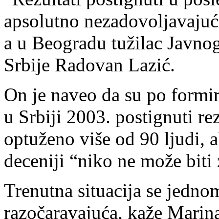
apsolutno nezadovoljavajući
a u Beogradu tužilac Javnog 
Srbije Radovan Lazić.
On je naveo da su po formir
u Srbiji 2003. postignuti rez
optuženo više od 90 ljudi, a
deceniji “niko ne može biti
Trenutna situacija se jedn
razočaravajuća, kaže Marina