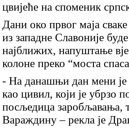
цвијеће на споменик српс
Дани око првог маја свак
из западне Славоније буд
најближих, напуштање вје
колоне преко “моста спас
- На данашњи дан мени је
као цивил, који је убрзо 
посљедица заробљавања, т
Вараждину – рекла је Дра