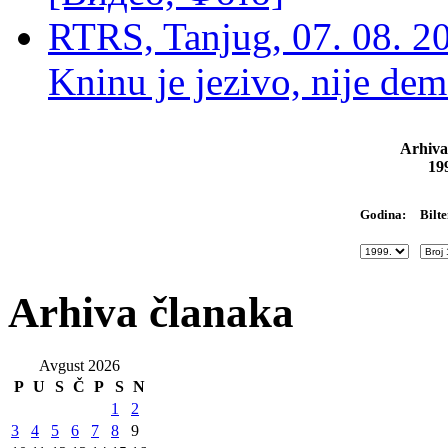
RTRS, Tanjug, 07. 08. 2
Kninu je jezivo, nije dem
Arhiva
19
Bilte
Godina:
Arhiva članaka
Avgust 2026
P
U
S
Č
P
S
N
1
2
3
4
5
6
7
8
9