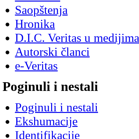
Saopštenja
Hronika
D.I.C. Veritas u medijim
Autorski članci
e-Veritas
Poginuli i nestali
Poginuli i nestali
Ekshumacije
Identifikacije