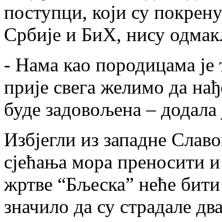
поступци, који су покрен
Србије и БиХ, нису одмак
- Нама као породицама је
прије свега желимо да нађ
буде задовољена – додала 
Избјегли из западне Славо
сјећања мора преносити и 
жртве “Бљеска” неће бити 
значило да су страдале два