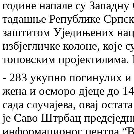
године напале су Западну 
тадашње Републике Српск
заштитом Уједињених нац
избјегличке колоне, које 
топовским пројектилима. 
- 283 укупно погинулих и
жена и осморо дјеце до 14
сада случајева, овај остат
је Саво Штрбац предсјед
информационог центра “В