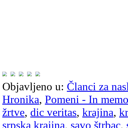
Objavljeno u:
Članci za na
Hronika
,
Pomeni - In mem
žrtve
,
dic veritas
,
krajina
,
kr
srpska krajina
,
savo štrbac
,