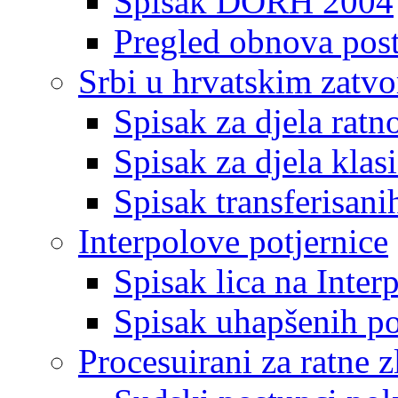
Spisak DORH 2004
Pregled obnova pos
Srbi u hrvatskim zatv
Spisak za djela ratn
Spisak za djela klas
Spisak transferisani
Interpolove potjernice
Spisak lica na Inte
Spisak uhapšenih po
Procesuirani za ratne z