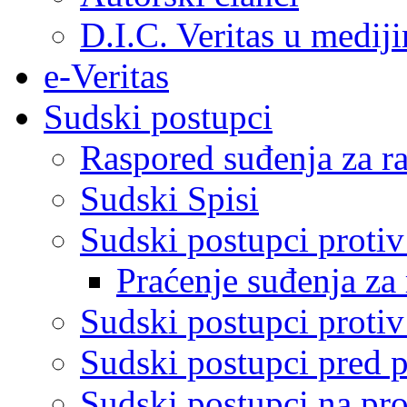
D.I.C. Veritas u medij
e-Veritas
Sudski postupci
Raspored suđenja za ra
Sudski Spisi
Sudski postupci proti
Praćenje suđenja za 
Sudski postupci proti
Sudski postupci pred 
Sudski postupci na pro