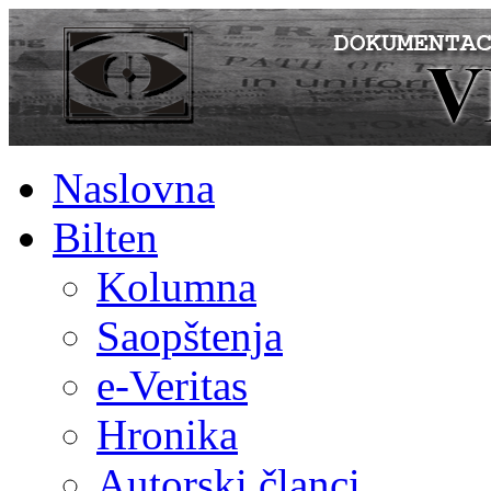
Naslovna
Bilten
Kolumna
Saopštenja
e-Veritas
Hronika
Autorski članci