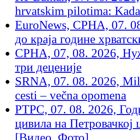
hrvatskim pilotima: Kada
EuroNews, СРНА, 07. 0
до краја године хрватс
СРНА, 07, 08. 2026, Ну
три деценије
SRNA, 07. 08. 2026, Mil
cesti – večna opomena
РТРС, 07. 08. 2026, Г
цивила на Петровачкој ц
[Видео, Фото]