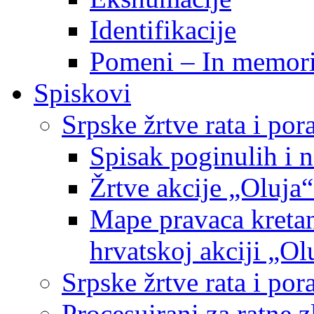
Identifikacije
Pomeni – In memor
Spiskovi
Srpske žrtve rata i po
Spisak poginulih i n
Žrtve akcije „Oluja“
Mape pravaca kretan
hrvatskoj akciji „Ol
Srpske žrtve rata i p
Procesuirani za ratne 