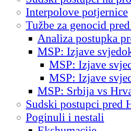
Interpolove potjernice
Tužbe za genocid pre
Analiza postupka p
MSP: Izjave svjedo
MSP: Izjave svje
MSP: Izjave svje
MSP: Srbija vs Hrva
Sudski postupci pred 
Poginuli i nestali
Ekshumacije