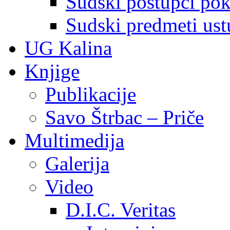
Sudski postupci pokr
Sudski predmeti ustu
UG Kalina
Knjige
Publikacije
Savo Štrbac – Priče
Multimedija
Galerija
Video
D.I.C. Veritas