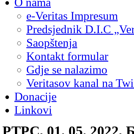
O nama
e-Veritas Impresum
Predsjednik D.I.C „Ver
Saopštenja
Kontakt formular
Gdje se nalazimo
Veritasov kanal na Twi
Donacije
Linkovi
РТРС, 01. 05. 2022,