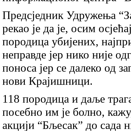
Предсједник Удружења “З
рекао је да је, осим осјећ
породица убијених, најпри
неправде јер нико није одг
поноса јер се далеко од з
нови Крајишници.
118 породица и даље трага
посебно им је болно, кажу
акцији “Бљесак” до сада 