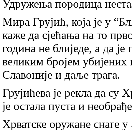
Удружења породица нестал
Мира Грујић, која је у “Б
каже да сјећања на то прв
година не блиједе, а да је
великим бројем убијених 
Славоније и даље трага.
Грујићева је рекла да су 
је остала пуста и необрађ
Хрватске оружане снаге у 