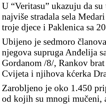
U “Veritasu” ukazuju da su 
najviše stradala sela Medari
troje djece i Paklenica sa 20
Ubijeno je sedmoro članov
njegova supruga Anđelija s
Gordanom /8/, Rankov brat 
Cvijeta i njihova kćerka Dra
Zarobljeno je oko 1.450 pri
od kojih su mnogi mučeni, a