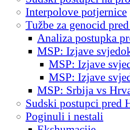
Interpolove potjernice
Tužbe za genocid pre
Analiza postupka p
MSP: Izjave svjedo
MSP: Izjave svje
MSP: Izjave svje
MSP: Srbija vs Hrva
Sudski postupci pred 
Poginuli i nestali
Ekshumacije