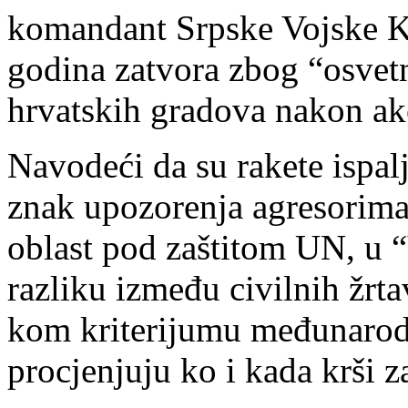
komandant Srpske Vojske Kr
godina zatvora zbog “osvetn
hrvatskih gradova nakon akc
Navodeći da su rakete ispal
znak upozorenja agresorima
oblast pod zaštitom UN, u “V
razliku između civilnih žrt
kom kriterijumu međunarodn
procjenjuju ko i kada krši z