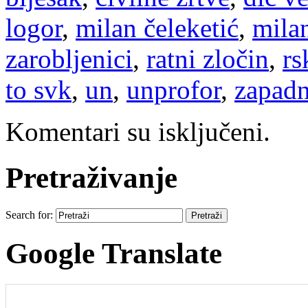
logor
,
milan čeleketić
,
mila
zarobljenici
,
ratni zločin
,
rs
to svk
,
un
,
unprofor
,
zapadn
Komentari su isključeni.
Pretraživanje
Search for:
Google Translate