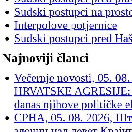
Sudski postupci na prost
Interpolove potjernice
Sudski postupci pred Ha
Najnoviji članci
Večernje novosti, 05. 
HRVATSKE AGRESIJE: Hte
danas njihove političke e
СРНА, 05. 08. 2026, Шт
злочин над девет Крај