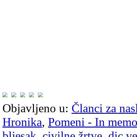
Objavljeno u:
Članci za na
Hronika
,
Pomeni - In mem
bljesak
,
civilne žrtve
,
dic ve