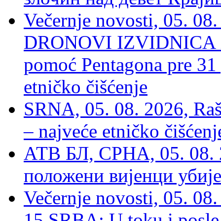
Večernje novosti, 05.
DRONOVI IZVIDNICA ZA
pomoć Pentagona pre 31
etničko čišćenje
SRNA, 05. 08. 2026, Rašk
– najveće etničko čišćen
АТВ БЛ, СРНА, 05. 08. 
положени вијенци убиј
Večernje novosti, 05. 
15 SRBA: U toku i posle 