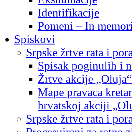
Identifikacije
Pomeni – In memor
Spiskovi
Srpske žrtve rata i po
Spisak poginulih i n
Žrtve akcije „Oluja“
Mape pravaca kretan
hrvatskoj akciji „Ol
Srpske žrtve rata i p
Procesuirani za ratne 