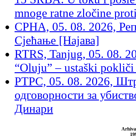
mnoge ratne zločine proti
СРНА, 05. 08. 2026, Ре
Сјећање [Најава]
RTRS, Tanjug, 05. 08. 20
“Oluju” – ustaški poklič
РТРС, 05. 08. 2026, Шт
одговорности за убиств
Динари
Arhiva
19