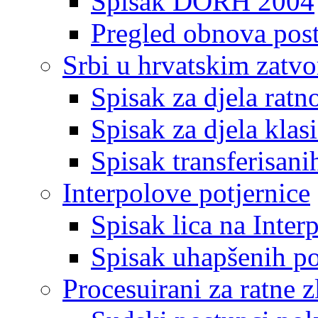
Spisak DORH 2004
Pregled obnova pos
Srbi u hrvatskim zatv
Spisak za djela ratn
Spisak za djela klas
Spisak transferisani
Interpolove potjernice
Spisak lica na Inte
Spisak uhapšenih po
Procesuirani za ratne z