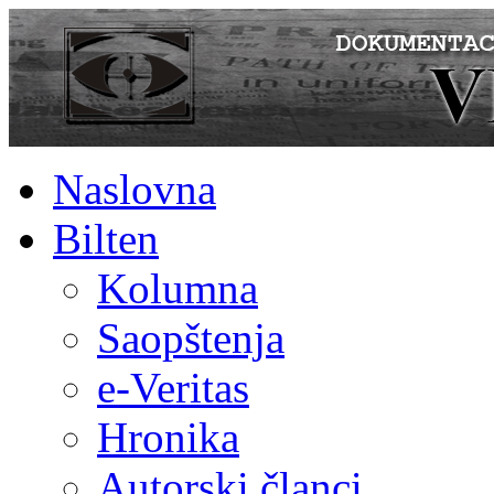
Naslovna
Bilten
Kolumna
Saopštenja
e-Veritas
Hronika
Autorski članci