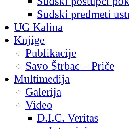
Sudski postupci pokr
Sudski predmeti ustu
UG Kalina
Knjige
Publikacije
Savo Štrbac – Priče
Multimedija
Galerija
Video
D.I.C. Veritas