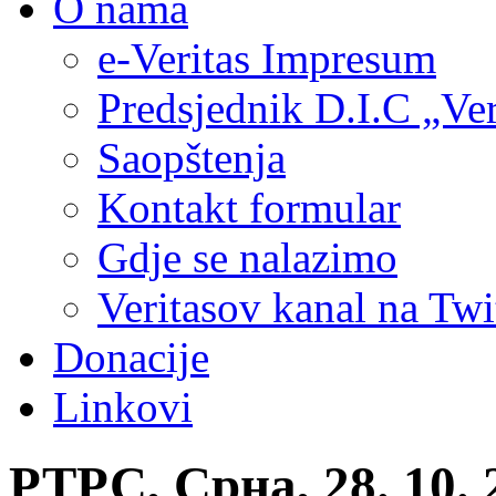
O nama
e-Veritas Impresum
Predsjednik D.I.C „Ver
Saopštenja
Kontakt formular
Gdje se nalazimo
Veritasov kanal na Twi
Donacije
Linkovi
РТРС, Срна, 28. 10. 