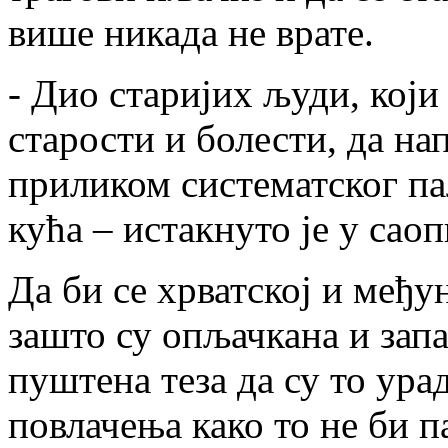
више никада не врате.
- Дио старијих људи, који
старости и болести, да нап
приликом систематског п
кућа – истакнуто је у сао
Да би се хрватској и међу
зашто су опљачкана и запа
пуштена теза да су то ур
повлачења како то не би па