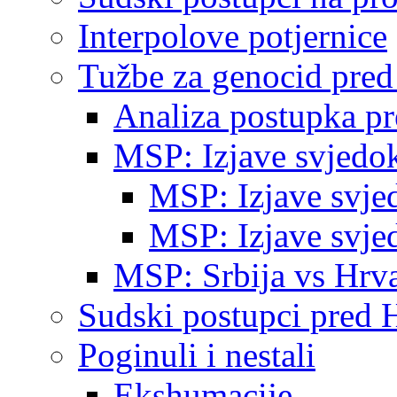
Interpolove potjernice
Tužbe za genocid pre
Analiza postupka p
MSP: Izjave svjedo
MSP: Izjave svje
MSP: Izjave svje
MSP: Srbija vs Hrva
Sudski postupci pred 
Poginuli i nestali
Ekshumacije