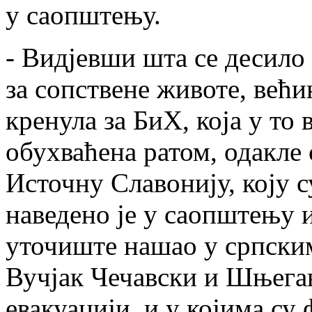
у саопштењу.
- Видјевши шта се десило
за сопствене животе, већи
кренула за БиХ, која у то 
обухваћена ратом, одакле 
Источну Славонију, коју 
наведено је у саопштењу и
уточиште нашао у српски
Вучјак Чечавски и Шњегав
евакуацији, и у којима су