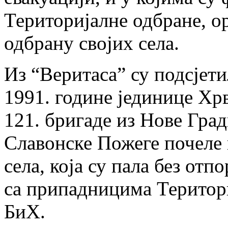
Територијалне одбране, о
одбрану својих села.
Из “Веритаса” су подсјети
1991. године јединице Хрв
121. бригаде из Нове Град
Славонске Пожеге почеле 
села, која су пала без отп
са припадницима Територи
БиХ.