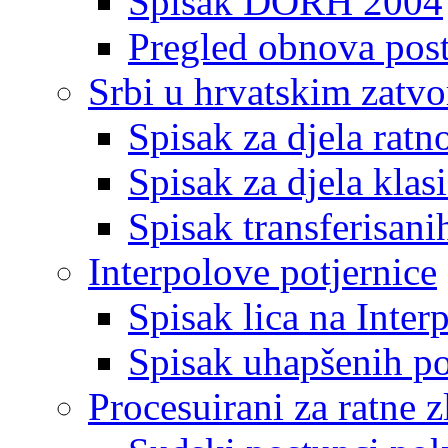
Spisak DORH 2004
Pregled obnova pos
Srbi u hrvatskim zatv
Spisak za djela ratn
Spisak za djela klas
Spisak transferisani
Interpolove potjernice
Spisak lica na Inte
Spisak uhapšenih po
Procesuirani za ratne z