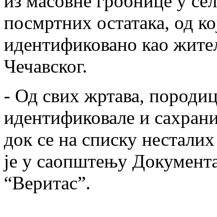
из масовне гробнице у с
посмртних остатака, од кој
идентификовано као жите
Чечавског.
- Од свих жртава, породиц
идентификовале и сахрани
док се на списку несталих
је у саопштењу Документ
“Веритас”.