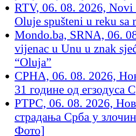
RTV, 06. 08. 2026, Novi 
Oluje spušteni u reku sa
Mondo.ba, SRNA, 06. 08
vijenac u Unu u znak sjeć
“Oluja”
СРНА, 06. 08. 2026, Н
31 године од егзодуса С
РТРС, 06. 08. 2026, Нов
страдања Срба у злочин
Фото]