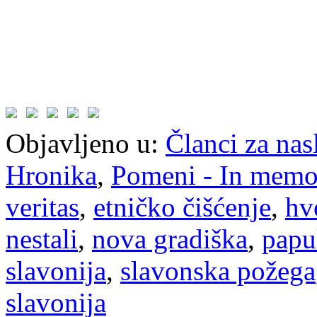
Objavljeno u:
Članci za na
Hronika
,
Pomeni - In mem
veritas
,
etničko čišćenje
,
hv
nestali
,
nova gradiška
,
papu
slavonija
,
slavonska požega
slavonija