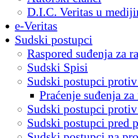
D.I.C. Veritas u medij
e-Veritas
Sudski postupci
Raspored suđenja za ra
Sudski Spisi
Sudski postupci proti
Praćenje suđenja za 
Sudski postupci proti
Sudski postupci pred 
Sudski postupci na pro