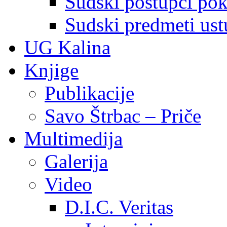
Sudski postupci pokr
Sudski predmeti ustu
UG Kalina
Knjige
Publikacije
Savo Štrbac – Priče
Multimedija
Galerija
Video
D.I.C. Veritas