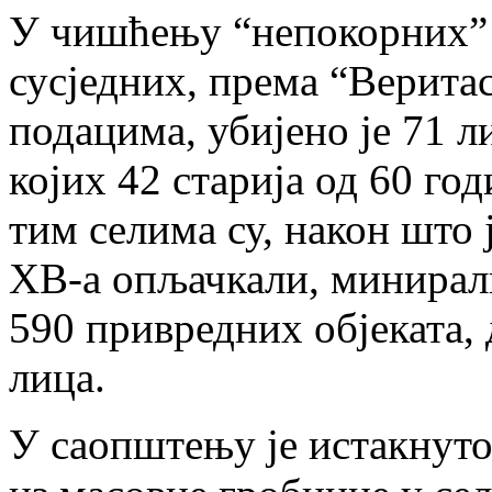
У чишћењу “непокорних” 
сусједних, према “Верита
подацима, убијено је 71 л
којих 42 старија од 60 го
тим селима су, након што
ХВ-а опљачкали, минирал
590 привредних објеката, 
лица.
У саопштењу је истакнуто 