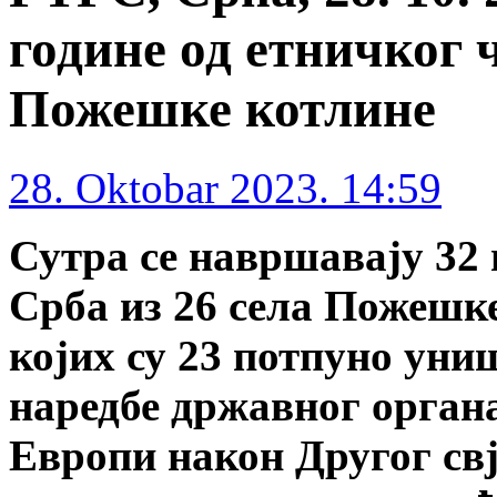
године од етничког
Пожешке котлине
28. Oktobar 2023. 14:59
Сутра се навршавају 32
Срба из 26 села Пожешке
којих су 23 потпуно уни
наредбе државног органа,
Европи након Другог свј