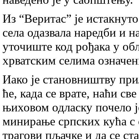
Из “Веритас” је истакнуто
села одазвала наредби и н
уточиште код рођака у об
хрватским селима означе
Иако је становништву при
ће, када се врате, наћи св
њиховом одласку почело ј
минирање српских кућа с
трагови пљачке и да се с