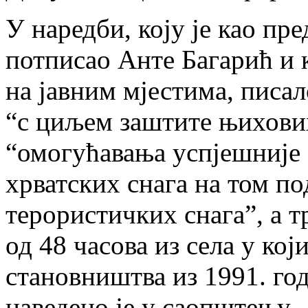
У наредби, коју је као пр
потписао Анте Багарић и к
на јавним мјестима, писал
“с циљем заштите њихови
“омогућавања успјешније
хрватских снага на том п
терористичких снага”, а т
од 48 часова из села у кој
становништва из 1991. год
наведено је у саопштењу.