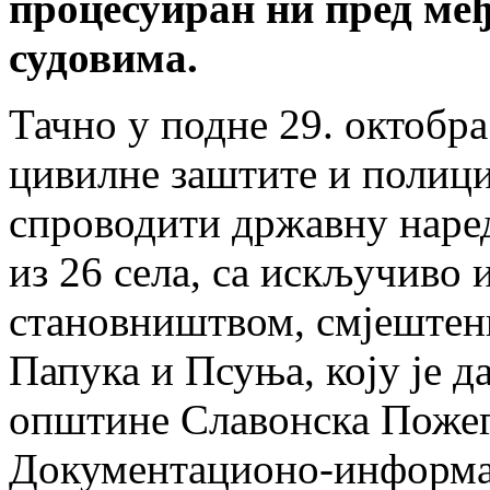
процесуиран ни пред ме
судовима.
Тачно у подне 29. октобр
цивилне заштите и полици
спроводити државну наред
из 26 села, са искључиво
становништвом, смјештен
Папука и Псуња, коју је 
општине Славонска Пожега
Документационо-информат