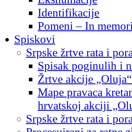
Identifikacije
Pomeni – In memor
Spiskovi
Srpske žrtve rata i po
Spisak poginulih i n
Žrtve akcije „Oluja“
Mape pravaca kretan
hrvatskoj akciji „Ol
Srpske žrtve rata i p
Procesuirani za ratne 