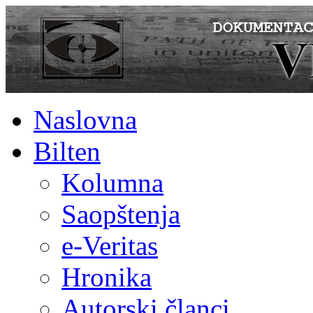
Naslovna
Bilten
Kolumna
Saopštenja
e-Veritas
Hronika
Autorski članci