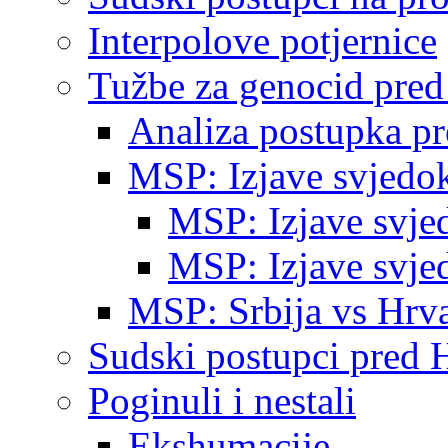
Interpolove potjernice
Tužbe za genocid pre
Analiza postupka p
MSP: Izjave svjedo
MSP: Izjave svje
MSP: Izjave svje
MSP: Srbija vs Hrva
Sudski postupci pred 
Poginuli i nestali
Ekshumacije