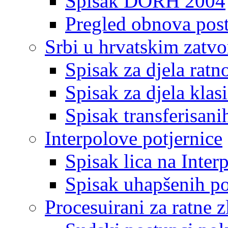
Spisak DORH 2004
Pregled obnova pos
Srbi u hrvatskim zatv
Spisak za djela ratn
Spisak za djela klas
Spisak transferisani
Interpolove potjernice
Spisak lica na Inte
Spisak uhapšenih po
Procesuirani za ratne z