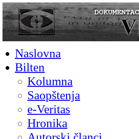
Naslovna
Bilten
Kolumna
Saopštenja
e-Veritas
Hronika
Autorski članci