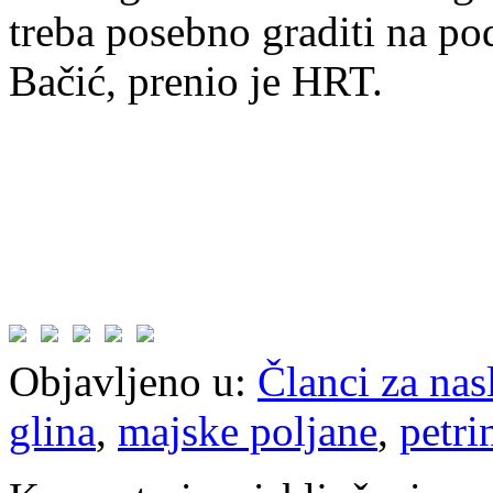
treba posebno graditi na pod
Bačić, prenio je HRT.
Objavljeno u:
Članci za na
glina
,
majske poljane
,
petri