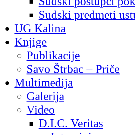
Sudski postupci pokr
Sudski predmeti ustu
UG Kalina
Knjige
Publikacije
Savo Štrbac – Priče
Multimedija
Galerija
Video
D.I.C. Veritas