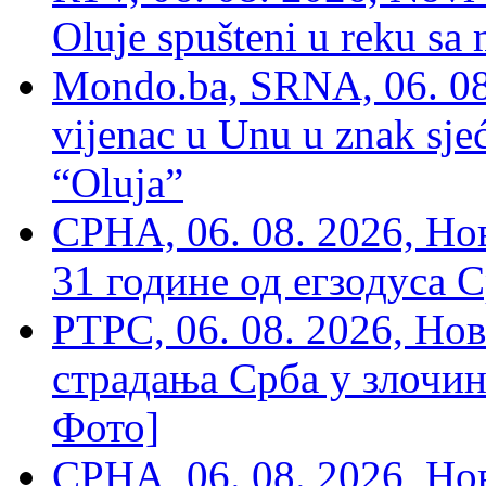
Oluje spušteni u reku sa
Mondo.ba, SRNA, 06. 08
vijenac u Unu u znak sjeć
“Oluja”
СРНА, 06. 08. 2026, Н
31 године од егзодуса С
РТРС, 06. 08. 2026, Нов
страдања Срба у злочин
Фото]
СРНА, 06. 08. 2026, Н