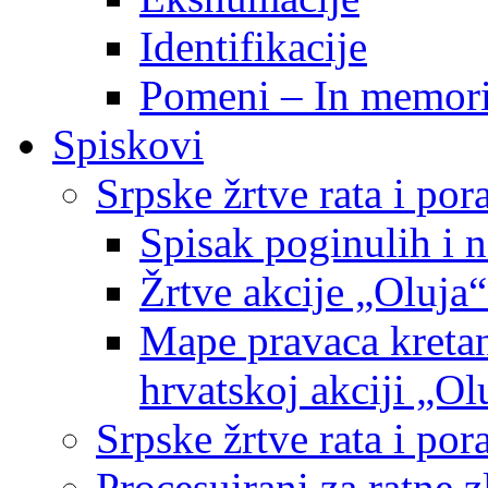
Identifikacije
Pomeni – In memor
Spiskovi
Srpske žrtve rata i po
Spisak poginulih i n
Žrtve akcije „Oluja“
Mape pravaca kretan
hrvatskoj akciji „Ol
Srpske žrtve rata i p
Procesuirani za ratne 