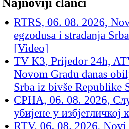
Najnoviji članci
RTRS, 06. 08. 2026, Nov
egzodusa i stradanja Srba
[Video]
TV K3, Prijedor 24h, ATV
Novom Gradu danas obilj
Srba iz bivše Republike 
СРНА, 06. 08. 2026, Сл
убијене у избјегличкој 
RTV, 06. 08. 2026, Novi 