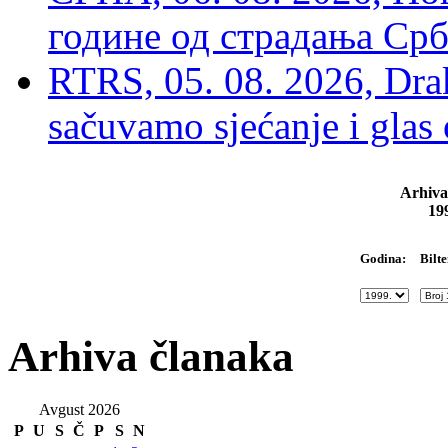
године од страдања Срб
RTRS, 05. 08. 2026, Drak
sačuvamo sjećanje i glas
Arhiva
19
Bilte
Godina:
Arhiva članaka
Avgust 2026
P
U
S
Č
P
S
N