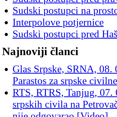
Sudski postupci na prost
Interpolove potjernice
Sudski postupci pred Ha
Najnoviji članci
Glas Srpske, SRNA, 08. 0
Parastos za srpske civilne
RTS, RTRS, Tanjug, 07. 0
srpskih civila na Petrovač
nije odgovarao [Video]