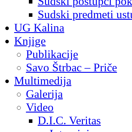
Sudski postupci pokr
Sudski predmeti ustu
UG Kalina
Knjige
Publikacije
Savo Štrbac – Priče
Multimedija
Galerija
Video
D.I.C. Veritas