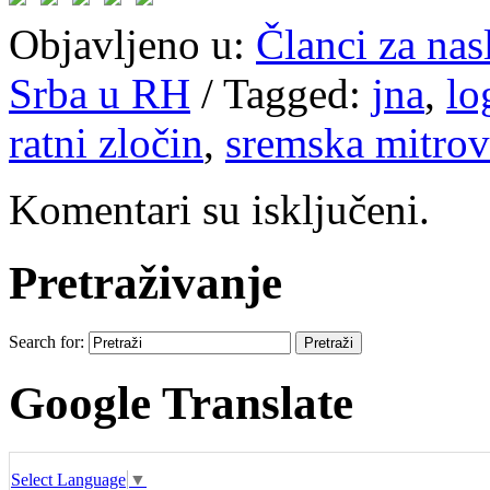
Objavljeno u:
Članci za na
Srba u RH
/
Tagged:
jna
,
lo
ratni zločin
,
sremska mitrov
Komentari su isključeni.
Pretraživanje
Search for:
Google Translate
Select Language
▼