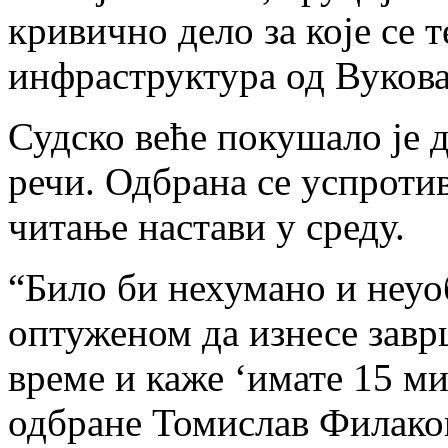
кривично дело за које се 
инфраструктура од Вуков
Судско веће покушало је 
речи. Одбрана се успротив
читање настави у среду.
“Било би нехумано и неуо
оптуженом да изнесе завр
време и каже ‘имате 15 м
одбране Томислав Филако