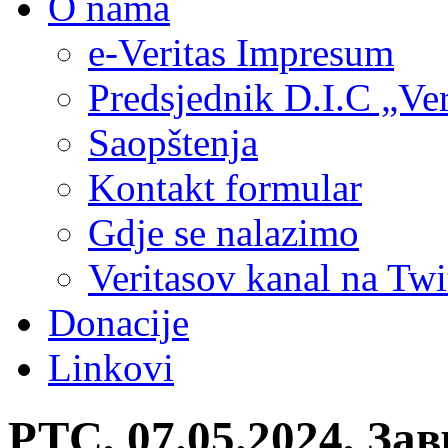
O nama
e-Veritas Impresum
Predsjednik D.I.C „Ver
Saopštenja
Kontakt formular
Gdje se nalazimo
Veritasov kanal na Twi
Donacije
Linkovi
РТС, 07.05.2024, За