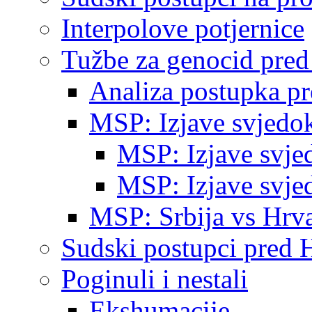
Interpolove potjernice
Tužbe za genocid pre
Analiza postupka p
MSP: Izjave svjedo
MSP: Izjave svje
MSP: Izjave svje
MSP: Srbija vs Hrva
Sudski postupci pred 
Poginuli i nestali
Ekshumacije