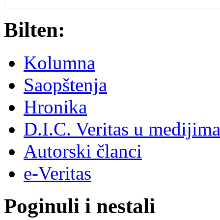
Bilten:
Kolumna
Saopštenja
Hronika
D.I.C. Veritas u medijim
Autorski članci
e-Veritas
Poginuli i nestali