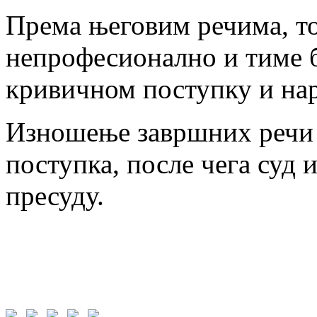
Према његовим речима, то
непрофесионално и тиме б
кривичном поступку и на
Изношење завршних речи о
поступка, после чега суд 
пресуду.