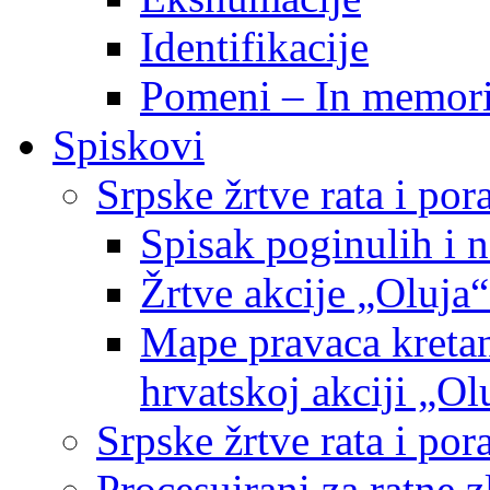
Identifikacije
Pomeni – In memor
Spiskovi
Srpske žrtve rata i po
Spisak poginulih i n
Žrtve akcije „Oluja“
Mape pravaca kretan
hrvatskoj akciji „Ol
Srpske žrtve rata i p
Procesuirani za ratne 