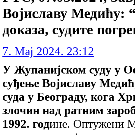
Војиславу Медићу: 
доказа, судите погр
7. Maj 2024. 23:12
У Жупанијском суду у Ос
суђење Војиславу Медић
суда у Београду, кога Хр
злочин над ратним заро
1992. год
ине. Оптужени М