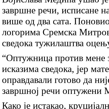
завршне речи, исписане на
више од два сата. Поновио
логорима Сремска Митрови
сведока тужилаштва оцењу
“Оптужница против мене з
исказима сведока, јер мате
оправдавали готово да није
завршној речи оптужени 
Како је истакао, круцијал