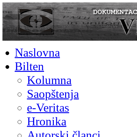
Naslovna
Bilten
Kolumna
Saopštenja
e-Veritas
Hronika
Autorski članci