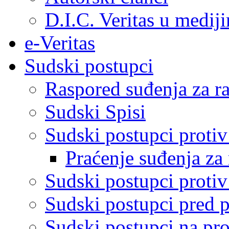
D.I.C. Veritas u medij
e-Veritas
Sudski postupci
Raspored suđenja za ra
Sudski Spisi
Sudski postupci proti
Praćenje suđenja za 
Sudski postupci proti
Sudski postupci pred 
Sudski postupci na pro