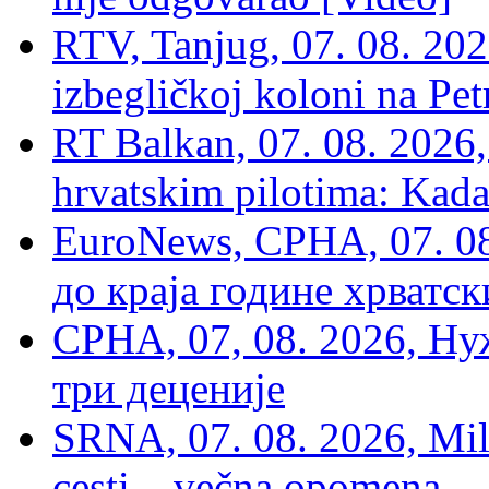
RTV, Tanjug, 07. 08. 2026
izbegličkoj koloni na Pet
RT Balkan, 07. 08. 2026,
hrvatskim pilotima: Kada
EuroNews, СРНА, 07. 0
до краја године хрватс
СРНА, 07, 08. 2026, Ну
три деценије
SRNA, 07. 08. 2026, Mil
cesti – večna opomena