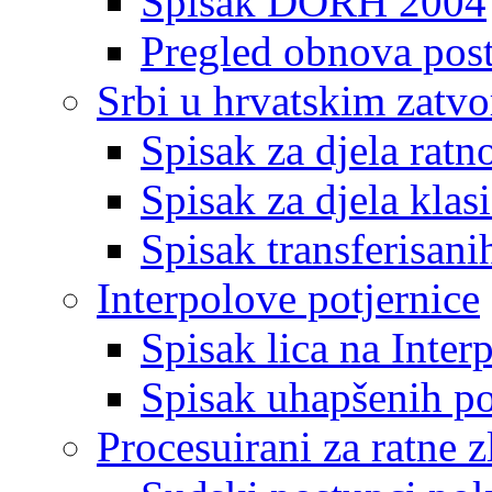
Spisak DORH 2004
Pregled obnova pos
Srbi u hrvatskim zatv
Spisak za djela ratn
Spisak za djela klas
Spisak transferisani
Interpolove potjernice
Spisak lica na Inte
Spisak uhapšenih po
Procesuirani za ratne z