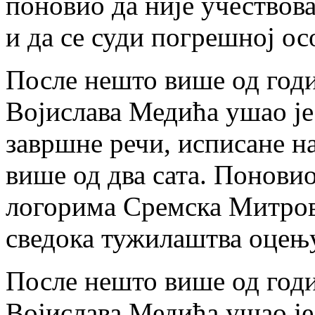
поновио да није учествов
и да се суди погрешној ос
После нешто више од годи
Војислава Медића ушао је
завршне речи, исписане на
више од два сата. Поновио
логорима Сремска Митрови
сведока тужилаштва оцењу
После нешто више од годи
Војислава Медића ушао је