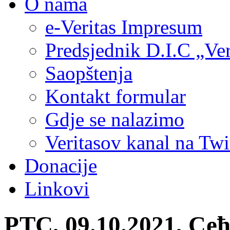
O nama
e-Veritas Impresum
Predsjednik D.I.C „Ver
Saopštenja
Kontakt formular
Gdje se nalazimo
Veritasov kanal na Twi
Donacije
Linkovi
РТС, 09.10.2021, Се