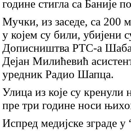
године стигла са Баније п
Мучки, из заседе, са 200
у којем су били, убијени
Дописништва РТС-а Шабац
Дејан Милићевић асистен
уредник Радио Шапца.
Улица из које су кренули
пре три године носи њихо
Испред медијске зграде у