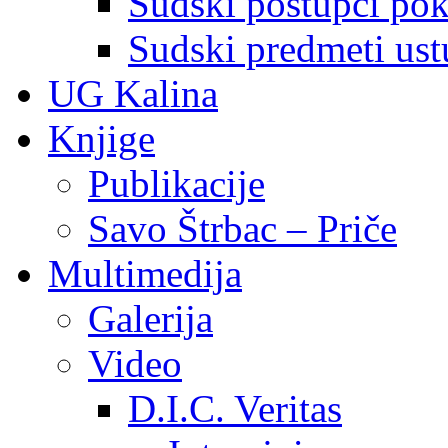
Sudski postupci pokr
Sudski predmeti ustu
UG Kalina
Knjige
Publikacije
Savo Štrbac – Priče
Multimedija
Galerija
Video
D.I.C. Veritas