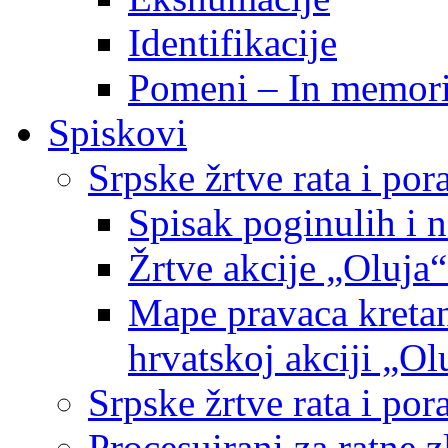
Identifikacije
Pomeni – In memor
Spiskovi
Srpske žrtve rata i po
Spisak poginulih i n
Žrtve akcije „Oluja“
Mape pravaca kretan
hrvatskoj akciji „Ol
Srpske žrtve rata i p
Procesuirani za ratne 