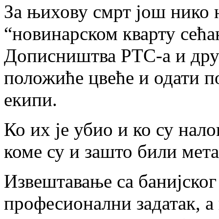
За њихову смрт још нико 
“новинарском кварту сећа
Дописништва РТС-а и дру
положиће цвеће и одати п
екипи.
Ко их је убио и ко су нал
коме су и зашто били мета
Извештавање са банијског
професионални задатак, а в