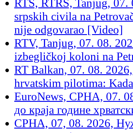
RTS, RTRS, Tanjug, 07. 0
srpskih civila na Petrovač
nije odgovarao [Video]
RTV, Tanjug, 07. 08. 2026
izbegličkoj koloni na Pet
RT Balkan, 07. 08. 2026,
hrvatskim pilotima: Kada
EuroNews, СРНА, 07. 0
до краја године хрватс
СРНА, 07, 08. 2026, Ну