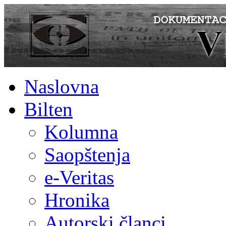
Naslovna
Bilten
Kolumna
Saopštenja
e-Veritas
Hronika
Autorski članci