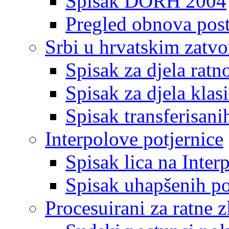
Spisak DORH 2004
Pregled obnova pos
Srbi u hrvatskim zatv
Spisak za djela ratn
Spisak za djela klas
Spisak transferisani
Interpolove potjernice
Spisak lica na Inte
Spisak uhapšenih po
Procesuirani za ratne z