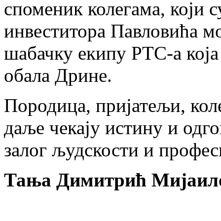
споменик колегама, који с
инвеститора Павловића мо
шабачку екипу РТС-а која 
обала Дрине.
Породица, пријатељи, коле
даље чекају истину и одго
залог људскости и професи
Тања Димитрић Мијаил