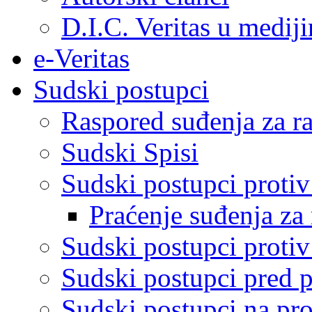
D.I.C. Veritas u medij
e-Veritas
Sudski postupci
Raspored suđenja za ra
Sudski Spisi
Sudski postupci proti
Praćenje suđenja za 
Sudski postupci proti
Sudski postupci pred 
Sudski postupci na pro