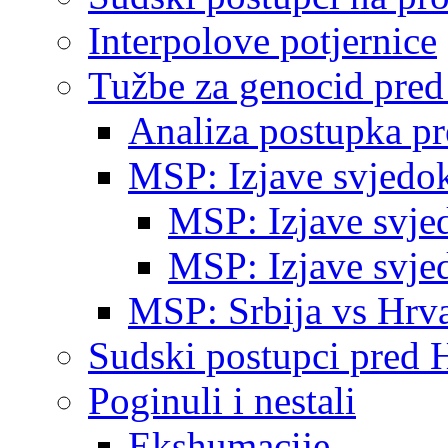
Interpolove potjernice
Tužbe za genocid pre
Analiza postupka p
MSP: Izjave svjedo
MSP: Izjave svje
MSP: Izjave svje
MSP: Srbija vs Hrva
Sudski postupci pred 
Poginuli i nestali
Ekshumacije