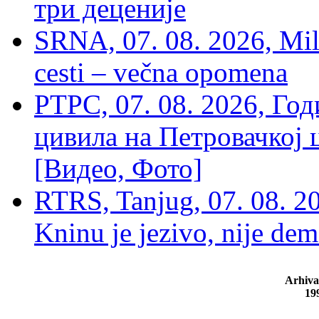
три деценије
SRNA, 07. 08. 2026, Mil
cesti – večna opomena
РТРС, 07. 08. 2026, Г
цивила на Петровачкој ц
[Видео, Фото]
RTRS, Tanjug, 07. 08. 2
Kninu je jezivo, nije dem
Arhiva
19