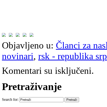
Objavljeno u:
Članci za na
novinari
,
rsk - republika sr
Komentari su isključeni.
Pretraživanje
Search for: