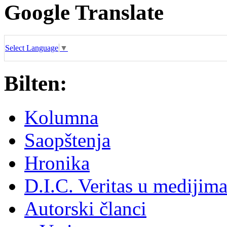
Google Translate
Select Language
▼
Bilten:
Kolumna
Saopštenja
Hronika
D.I.C. Veritas u medijim
Autorski članci