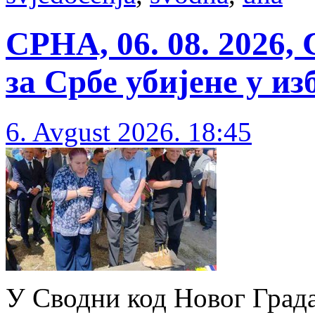
СРНА, 06. 08. 2026,
за Србе убијене у из
6. Avgust 2026. 18:45
У Сводни код Новог Града