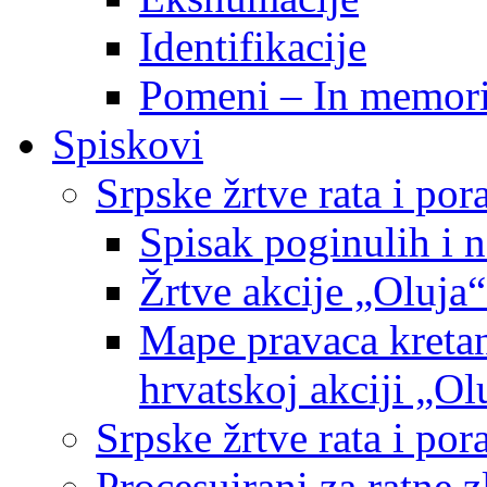
Identifikacije
Pomeni – In memor
Spiskovi
Srpske žrtve rata i po
Spisak poginulih i n
Žrtve akcije „Oluja“
Mape pravaca kretan
hrvatskoj akciji „Ol
Srpske žrtve rata i p
Procesuirani za ratne 