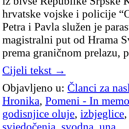
iz bivše Republike Srpske K
hrvatske vojske i policije 
Petra i Pavla služen je para
magistralni put od Hrama Sv
prema graničnom prelazu, p
Cijeli tekst →
Objavljeno u:
Članci za na
Hronika
,
Pomeni - In mem
godisnjice oluje
,
izbjeglice
svjedočenja
,
svodna
,
una