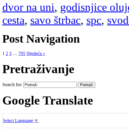
dvor na uni
,
godisnjice oluj
cesta
,
savo štrbac
,
spc
,
svod
Post Navigation
1
2
3
…
795
Sljedeća »
Pretraživanje
Search for:
Google Translate
Select Language
▼