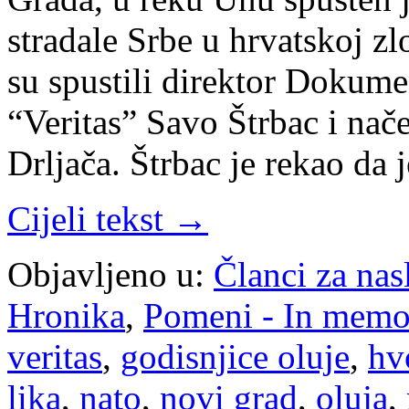
stradale Srbe u hrvatskoj zl
su spustili direktor Dokum
“Veritas” Savo Štrbac i nač
Drljača. Štrbac je rekao da 
Cijeli tekst →
Objavljeno u:
Članci za na
Hronika
,
Pomeni - In mem
veritas
,
godisnjice oluje
,
hv
lika
,
nato
,
novi grad
,
oluja
,