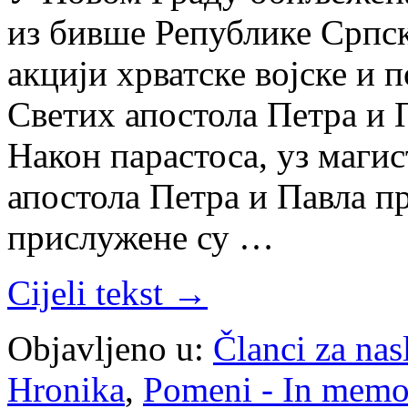
из бивше Републике Српск
акцији хрватске војске и 
Светих апостола Петра и П
Након парастоса, уз маги
апостола Петра и Павла п
прислужене су …
Cijeli tekst →
Objavljeno u:
Članci za na
Hronika
,
Pomeni - In mem