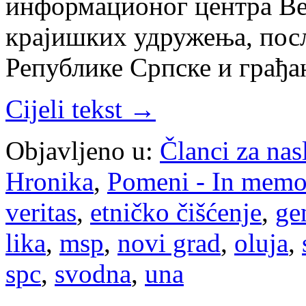
информационог центра Ве
крајишких удружења, пос
Републике Српске и грађа
Cijeli tekst →
Objavljeno u:
Članci za na
Hronika
,
Pomeni - In mem
veritas
,
etničko čišćenje
,
ge
lika
,
msp
,
novi grad
,
oluja
,
spc
,
svodna
,
una