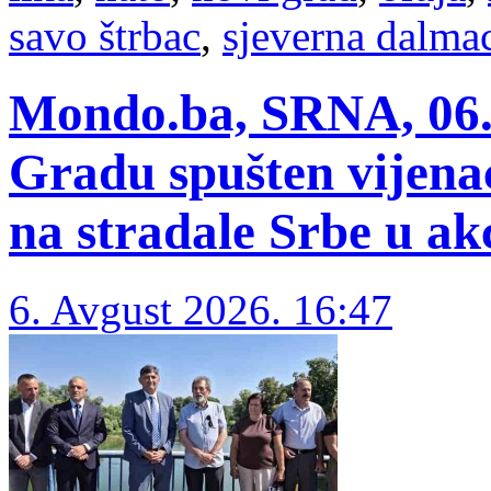
savo štrbac
,
sjeverna dalmac
Mondo.ba, SRNA, 06.
Gradu spušten vijena
na stradale Srbe u ak
6. Avgust 2026. 16:47