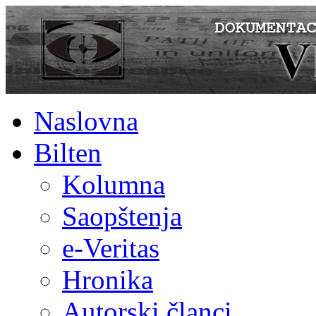
Naslovna
Bilten
Kolumna
Saopštenja
e-Veritas
Hronika
Autorski članci