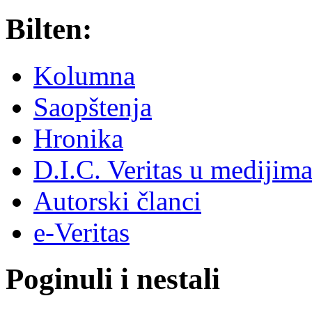
Bilten:
Kolumna
Saopštenja
Hronika
D.I.C. Veritas u medijim
Autorski članci
e-Veritas
Poginuli i nestali