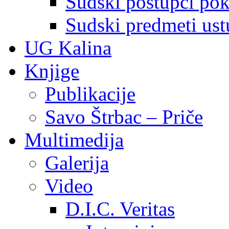
Sudski postupci pokr
Sudski predmeti ustu
UG Kalina
Knjige
Publikacije
Savo Štrbac – Priče
Multimedija
Galerija
Video
D.I.C. Veritas