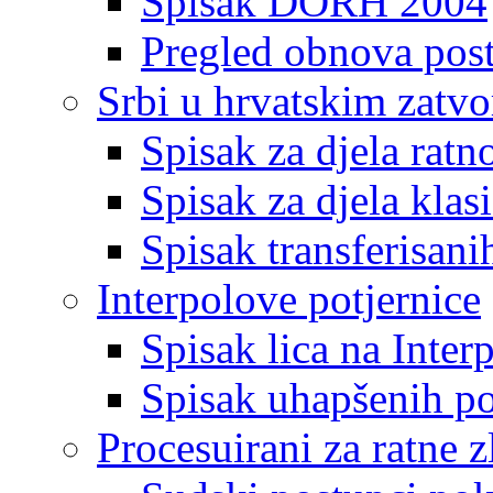
Spisak DORH 2004
Pregled obnova pos
Srbi u hrvatskim zatv
Spisak za djela ratn
Spisak za djela klas
Spisak transferisani
Interpolove potjernice
Spisak lica na Inte
Spisak uhapšenih po
Procesuirani za ratne z