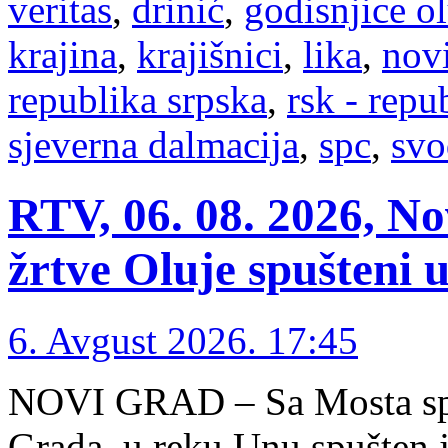
veritas
,
drinić
,
godisnjice ol
krajina
,
krajišnici
,
lika
,
nov
republika srpska
,
rsk - repu
sjeverna dalmacija
,
spc
,
svo
RTV, 06. 08. 2026, No
žrtve Oluje spušteni 
6. Avgust 2026. 17:45
NOVI GRAD – Sa Mosta spa
Grada, u reku Unu spušten j