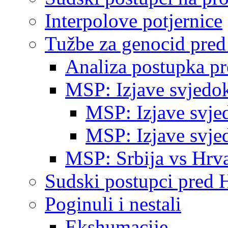
Interpolove potjernice
Tužbe za genocid pre
Analiza postupka p
MSP: Izjave svjedo
MSP: Izjave svje
MSP: Izjave svje
MSP: Srbija vs Hrva
Sudski postupci pred 
Poginuli i nestali
Ekshumacije