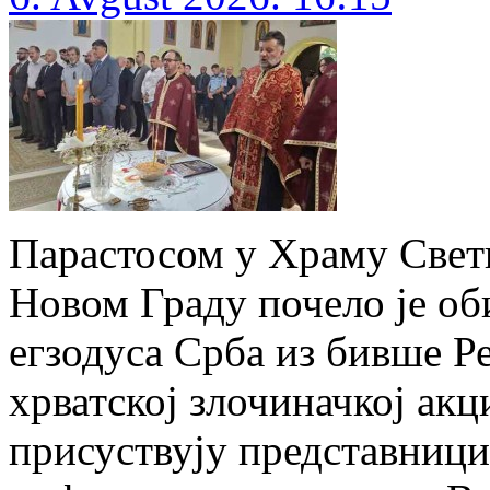
Парастосом у Храму Свети
Новом Граду почело је об
егзодуса Срба из бивше Р
хрватској злочиначкој акц
присуствују представниц