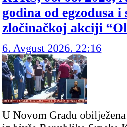
godina od egzodusa i 
zločinačkoj akciji “O
6. Avgust 2026. 22:16
U Novom Gradu obilježena 