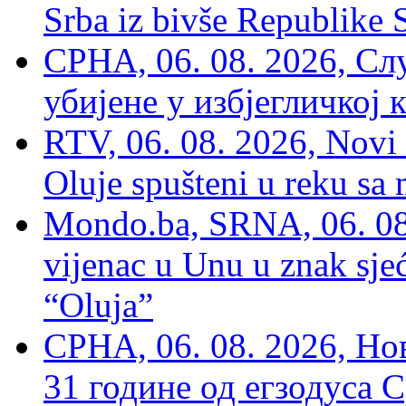
Srba iz bivše Republike 
СРНА, 06. 08. 2026, Сл
убијене у избјегличкој 
RTV, 06. 08. 2026, Novi 
Oluje spušteni u reku sa
Mondo.ba, SRNA, 06. 08
vijenac u Unu u znak sjeć
“Oluja”
СРНА, 06. 08. 2026, Н
31 године од егзодуса С