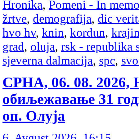
Hronika
,
Pomeni - In mem
žrtve
,
demografija
,
dic verit
hvo hv
,
knin
,
kordun
,
kraji
grad
,
oluja
,
rsk - republika 
sjeverna dalmacija
,
spc
,
svo
СРНА, 06. 08. 2026,
обиљежавање 31 годи
оп. Олуја
6. Avgust 2026. 16:15