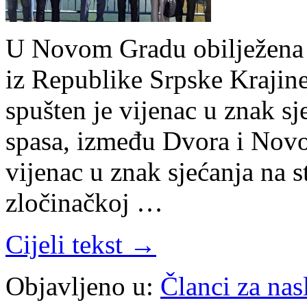
U Novom Gradu obilježena j
iz Republike Srpske Krajin
spušten je vijenac u znak sj
spasa, između Dvora i Novo
vijenac u znak sjećanja na s
zločinačkoj …
Cijeli tekst →
Objavljeno u:
Članci za na