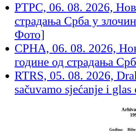
РТРС, 06. 08. 2026, Нов
страдања Срба у злочин
Фото]
СРНА, 06. 08. 2026, Н
године од страдања Срб
RTRS, 05. 08. 2026, Drak
sačuvamo sjećanje i glas
Arhiva
19
Bilte
Godina: