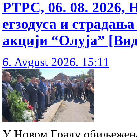
РТРС, 06. 08. 2026, 
егзодуса и страдања
акцији “Олуја” [Вид
6. Avgust 2026. 15:11
У Новом Граду обиљежена 