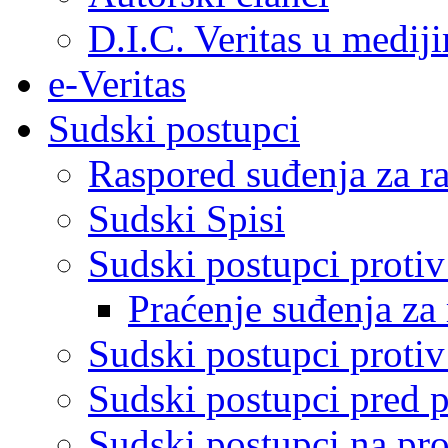
D.I.C. Veritas u medij
e-Veritas
Sudski postupci
Raspored suđenja za ra
Sudski Spisi
Sudski postupci proti
Praćenje suđenja za 
Sudski postupci proti
Sudski postupci pred 
Sudski postupci na pro