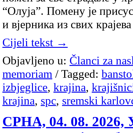
“Олуја”. Помену је прису
и вјерника из свих крајев
Cijeli tekst →
Objavljeno u:
Članci za na
memoriam
/
Tagged:
bansto
izbjeglice
,
krajina
,
krajišnic
krajina
,
spc
,
sremski karlov
СРНА, 04. 08. 2026