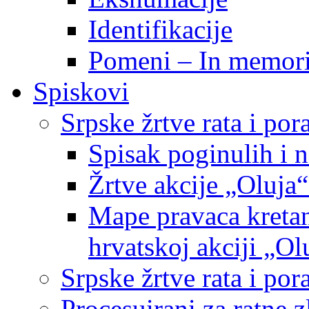
Identifikacije
Pomeni – In memor
Spiskovi
Srpske žrtve rata i po
Spisak poginulih i n
Žrtve akcije „Oluja“
Mape pravaca kretan
hrvatskoj akciji „Ol
Srpske žrtve rata i p
Procesuirani za ratne 