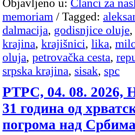
Objavljeno u:
Članci za na
memoriam
/
Tagged:
aleksa
dalmacija
,
godisnjice oluje
krajina
,
krajišnici
,
lika
,
mil
oluja
,
petrovačka cesta
,
rep
srpska krajina
,
sisak
,
spc
РТРС, 04. 08. 2026,
31 година од хрват
погрома над Србима