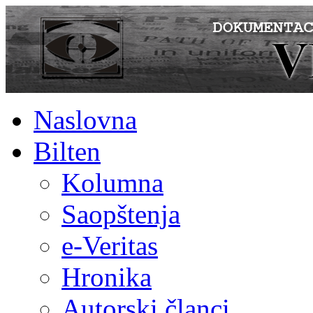
Naslovna
Bilten
Kolumna
Saopštenja
e-Veritas
Hronika
Autorski članci