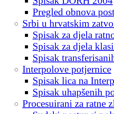
Spisak DORH 2004
Pregled obnova pos
Srbi u hrvatskim zatv
Spisak za djela ratn
Spisak za djela klas
Spisak transferisani
Interpolove potjernice
Spisak lica na Inte
Spisak uhapšenih po
Procesuirani za ratne z