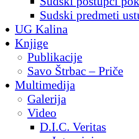
Sudski postupci pokr
Sudski predmeti ustu
UG Kalina
Knjige
Publikacije
Savo Štrbac – Priče
Multimedija
Galerija
Video
D.I.C. Veritas