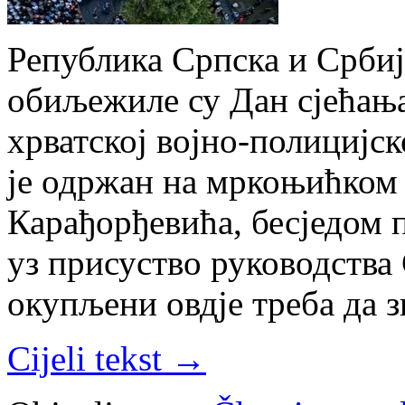
Република Српска и Србиј
обиљежиле су Дан сјећања
хрватској војно-полицијск
је одржан на мркоњићком
Карађорђевића, бесједом 
уз присуство руководства
окупљени овдје треба да з
Cijeli tekst →