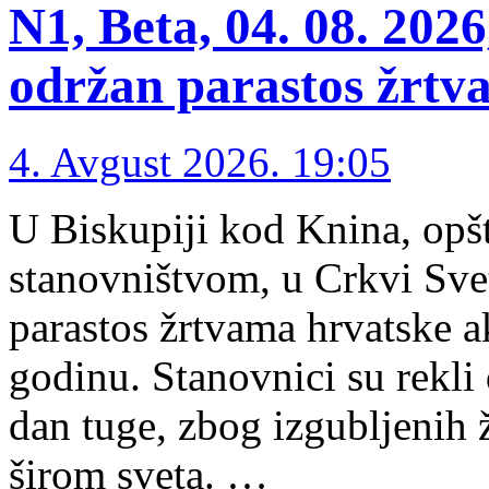
N1, Beta, 04. 08. 202
održan parastos žrtv
4. Avgust 2026. 19:05
U Biskupiji kod Knina, opš
stanovništvom, u Crkvi Svet
parastos žrtvama hrvatske ak
godinu. Stanovnici su rekli 
dan tuge, zbog izgubljenih ži
širom sveta. …