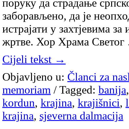
поруку да страдање српск
заборављено, да је неопхо
истрајати у захтјевима за
жртве. Хор Храма Светог
Cijeli tekst →
Objavljeno u:
Članci za na
memoriam
/
Tagged:
banija
kordun
,
krajina
,
krajišnici
,
krajina
,
sjeverna dalmacija