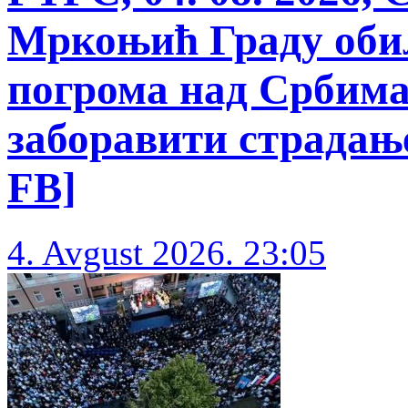
Мркоњић Граду обиљ
погрома над Србима
заборавити страдање
FB]
4. Avgust 2026. 23:05