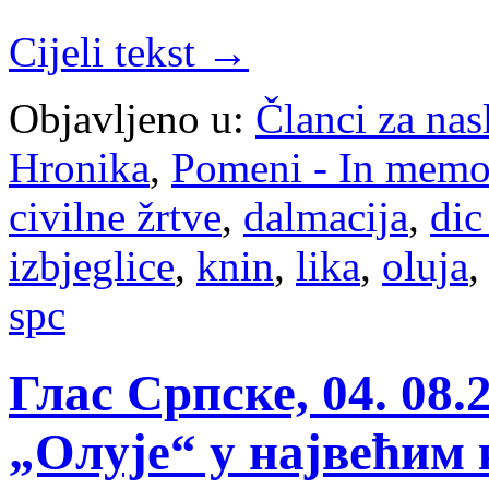
Cijeli tekst →
Objavljeno u:
Članci za na
Hronika
,
Pomeni - In mem
civilne žrtve
,
dalmacija
,
dic
izbjeglice
,
knin
,
lika
,
oluja
spc
Глас Српске, 04. 08
„Олује“ у највећим