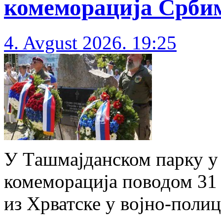
комеморација Србим
4. Avgust 2026. 19:25
У Tашмајданском парку у 
комеморација поводом 31
из Хрватске у војно-полиц