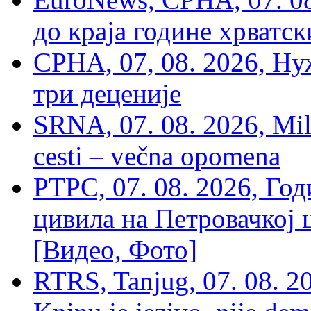
до краја године хрватс
СРНА, 07, 08. 2026, Ну
три деценије
SRNA, 07. 08. 2026, Mil
cesti – večna opomena
РТРС, 07. 08. 2026, Г
цивила на Петровачкој ц
[Видео, Фото]
RTRS, Tanjug, 07. 08. 2