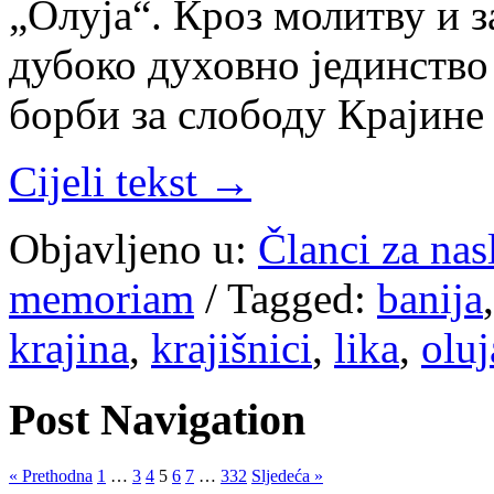
„Олуја“. Кроз молитву и з
дубоко духовно јединство 
борби за слободу Крајине
Cijeli tekst →
Objavljeno u:
Članci za na
memoriam
/
Tagged:
banija
krajina
,
krajišnici
,
lika
,
oluj
Post Navigation
« Prethodna
1
…
3
4
5
6
7
…
332
Sljedeća »