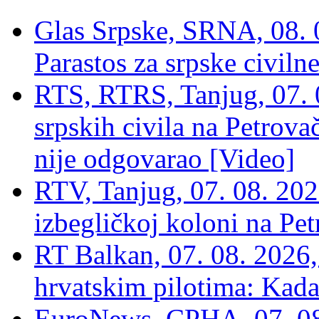
Glas Srpske, SRNA, 08. 0
Parastos za srpske civilne
RTS, RTRS, Tanjug, 07. 0
srpskih civila na Petrovač
nije odgovarao [Video]
RTV, Tanjug, 07. 08. 2026
izbegličkoj koloni na Pet
RT Balkan, 07. 08. 2026,
hrvatskim pilotima: Kada
EuroNews, СРНА, 07. 0