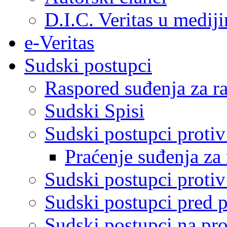
D.I.C. Veritas u medij
e-Veritas
Sudski postupci
Raspored suđenja za ra
Sudski Spisi
Sudski postupci proti
Praćenje suđenja za 
Sudski postupci proti
Sudski postupci pred 
Sudski postupci na pro