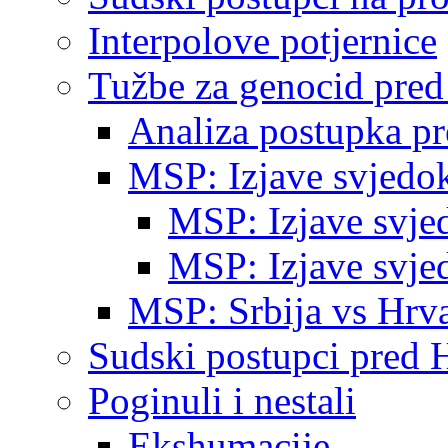
Interpolove potjernice
Tužbe za genocid pre
Analiza postupka p
MSP: Izjave svjedo
MSP: Izjave svje
MSP: Izjave svje
MSP: Srbija vs Hrva
Sudski postupci pred 
Poginuli i nestali
Ekshumacije