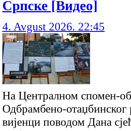
Српске [Видео]
4. Avgust 2026. 22:45
На Централном спомен-о
Одбрамбено-отаџбинског 
вијенци поводом Дана сје