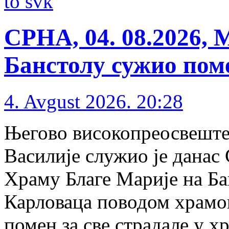
to svk
СРНА, 04. 08.2026, 
Банстолу сужио пом
4. Avgust 2026. 20:28
Његово високопреосвеште
Василије служио је данас 
Храму Благе Марије на Б
Карловаца поводом храмов
помен за све страдале у х