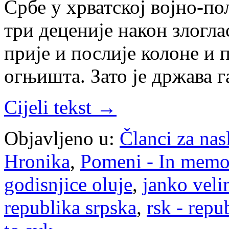
Србе у хрватској војно-по
три деценије након злогла
прије и послије колоне и 
огњишта. Зато је држава 
Cijeli tekst →
Objavljeno u:
Članci za na
Hronika
,
Pomeni - In mem
godisnjice oluje
,
janko veli
republika srpska
,
rsk - repu