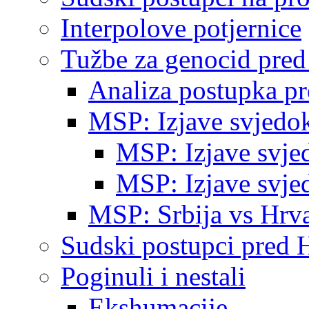
Interpolove potjernice
Tužbe za genocid pre
Analiza postupka p
MSP: Izjave svjedo
MSP: Izjave svje
MSP: Izjave svje
MSP: Srbija vs Hrva
Sudski postupci pred 
Poginuli i nestali
Ekshumacije