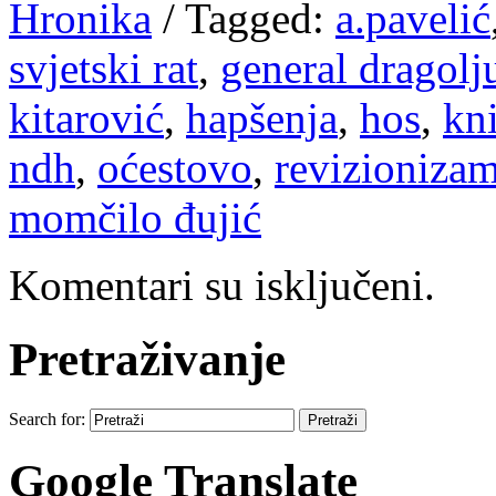
Hronika
/
Tagged:
a.pavelić
svjetski rat
,
general dragolj
kitarović
,
hapšenja
,
hos
,
kn
ndh
,
oćestovo
,
revizioniza
momčilo đujić
Komentari su isključeni.
Pretraživanje
Search for:
Google Translate