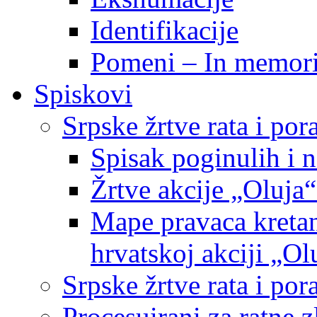
Identifikacije
Pomeni – In memor
Spiskovi
Srpske žrtve rata i po
Spisak poginulih i n
Žrtve akcije „Oluja“
Mape pravaca kretan
hrvatskoj akciji „Ol
Srpske žrtve rata i p
Procesuirani za ratne 