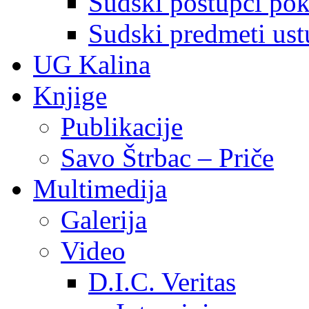
Sudski postupci pokr
Sudski predmeti ustu
UG Kalina
Knjige
Publikacije
Savo Štrbac – Priče
Multimedija
Galerija
Video
D.I.C. Veritas