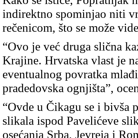
indirektno spominjao niti 
rečenicom, što se može videt
“Ovo je već druga slična k
Krajine. Hrvatska vlast je n
eventualnog povratka mlađih
pradedovska ognjišta”, oceni
“Ovde u Čikagu se i bivša 
slikala ispod Pavelićeve sli
osećanja Srba, Jevreja i Ro