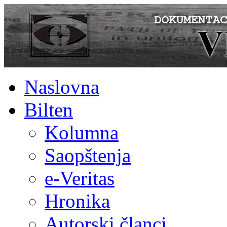
Naslovna
Bilten
Kolumna
Saopštenja
e-Veritas
Hronika
Autorski članci