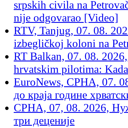
srpskih civila na Petrovač
nije odgovarao [Video]
RTV, Tanjug, 07. 08. 2026
izbegličkoj koloni na Pet
RT Balkan, 07. 08. 2026,
hrvatskim pilotima: Kada
EuroNews, СРНА, 07. 0
до краја године хрватс
СРНА, 07, 08. 2026, Ну
три деценије