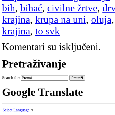
bih
,
bihać
,
civilne žrtve
,
drv
krajina
,
krupa na uni
,
oluja
krajina
,
to svk
Komentari su isključeni.
Pretraživanje
Search for:
Google Translate
Select Language
▼