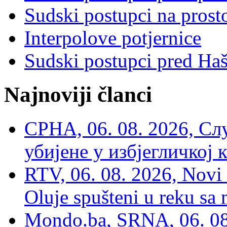
Sudski postupci na prost
Interpolove potjernice
Sudski postupci pred Ha
Najnoviji članci
СРНА, 06. 08. 2026, Сл
убијене у избјегличкој 
RTV, 06. 08. 2026, Novi 
Oluje spušteni u reku sa
Mondo.ba, SRNA, 06. 08