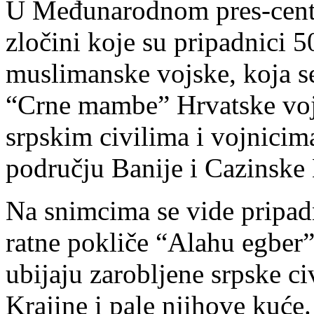
U Međunarodnom pres-centr
zločini koje su pripadnici 
muslimanske vojske, koja se
“Crne mambe” Hrvatske vojs
srpskim civilima i vojnicim
području Banije i Cazinske 
Na snimcima se vide pripad
ratne pokliče “Alahu egber” 
ubijaju zarobljene srpske ci
Krajine i pale njihove kuće.