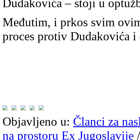
Dudakovića – stoji u optuž
Međutim, i prkos svim ovi
proces protiv Dudakovića i d
Objavljeno u:
Članci za na
na prostoru Ex Jugoslavije