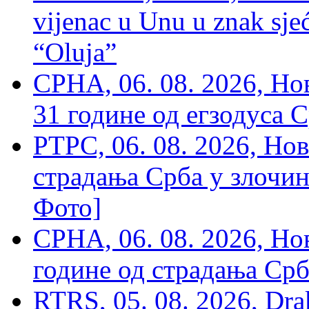
vijenac u Unu u znak sjeć
“Oluja”
СРНА, 06. 08. 2026, Н
31 године од егзодуса С
РТРС, 06. 08. 2026, Нов
страдања Срба у злочин
Фото]
СРНА, 06. 08. 2026, Н
године од страдања Срб
RTRS, 05. 08. 2026, Drak