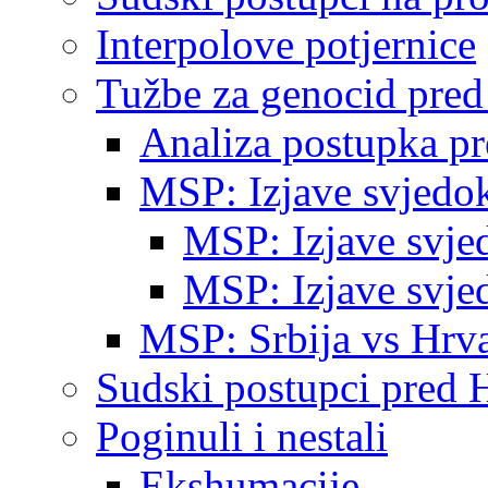
Interpolove potjernice
Tužbe za genocid pre
Analiza postupka p
MSP: Izjave svjedo
MSP: Izjave svje
MSP: Izjave svje
MSP: Srbija vs Hrva
Sudski postupci pred 
Poginuli i nestali
Ekshumacije