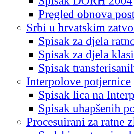
Spisak DORH 2004
Pregled obnova pos
Srbi u hrvatskim zatv
Spisak za djela ratn
Spisak za djela klas
Spisak transferisani
Interpolove potjernice
Spisak lica na Inte
Spisak uhapšenih po
Procesuirani za ratne z