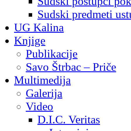
Sudski postupci pokr
Sudski predmeti ustu
UG Kalina
Knjige
Publikacije
Savo Štrbac – Priče
Multimedija
Galerija
Video
D.I.C. Veritas