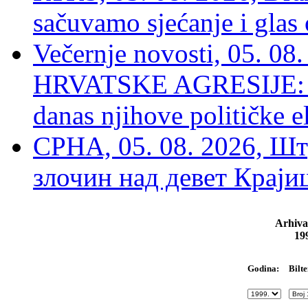
sačuvamo sjećanje i glas
Večernje novosti, 05. 
HRVATSKE AGRESIJE: Hte
danas njihove političke e
СРНА, 05. 08. 2026, Шт
злочин над девет Крај
Arhiva
19
Bilte
Godina: