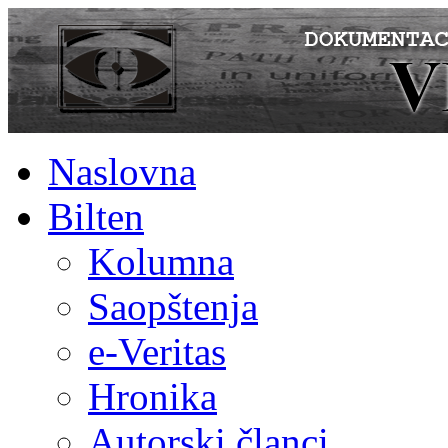
Naslovna
Bilten
Kolumna
Saopštenja
e-Veritas
Hronika
Autorski članci