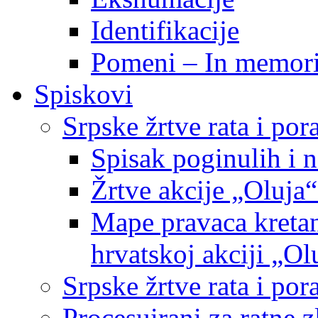
Identifikacije
Pomeni – In memor
Spiskovi
Srpske žrtve rata i po
Spisak poginulih i n
Žrtve akcije „Oluja“
Mape pravaca kretan
hrvatskoj akciji „Ol
Srpske žrtve rata i p
Procesuirani za ratne 