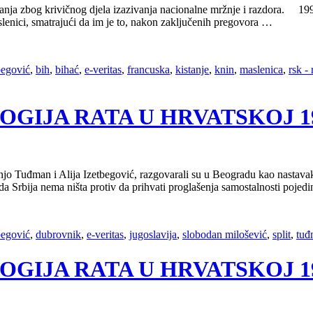
tanja zbog krivičnog djela izazivanja nacionalne mržnje i razdora. 1
lenici, smatrajući da im je to, nakon zaključenih pregovora …
begović
,
bih
,
bihać
,
e-veritas
,
francuska
,
kistanje
,
knin
,
maslenica
,
rsk -
OLOGIJA RATA U HRVATSKOJ 199
njo Tuđman i Alija Izetbegović, razgovarali su u Beogradu kao nastava
a Srbija nema ništa protiv da prihvati proglašenja samostalnosti pojed
begović
,
dubrovnik
,
e-veritas
,
jugoslavija
,
slobodan milošević
,
split
,
tuđ
OLOGIJA RATA U HRVATSKOJ 199