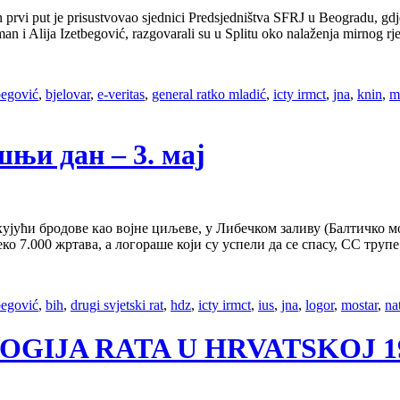
prvi put je prisustvovao sjednici Predsjedništva SFRJ u Beogradu, g
an i Alija Izetbegović, razgovarali su u Splitu oko nalaženja mirnog r
begović
,
bjelovar
,
e-veritas
,
general ratko mladić
,
icty irmct
,
jna
,
knin
,
m
ашњи дан – 3. мај
ујући бродове као војне циљеве, у Либечком заливу (Балтичко мо
еко 7.000 жртава, а логораше који су успели да се спасу, СС тру
begović
,
bih
,
drugi svjetski rat
,
hdz
,
icty irmct
,
ius
,
jna
,
logor
,
mostar
,
na
OLOGIJA RATA U HRVATSKOJ 1991