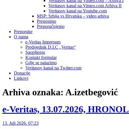
Veritasov kanal na Vimeo.com – Arhiva I
Veritasov kanal na Vimeo.com Arhiva II
Veritasov kanal na Youtube.com
MSP: Srbija vs Hrvatska – video arhiva
Prenosimo
Preporučujemo
Preporuke
O nama
e-Veritas Impresum
Predsjednik D.I.C „Veritas“
Saopštenja
Kontakt formular
Gdje se nalazimo
Veritasov kanal na Twitter.com
Donacije
Linkovi
Arhiva oznaka:
A.izetbegović
e-Veritas, 13.07.2026, HRON
13. Juli 2026. 07:23