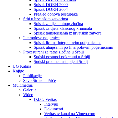
Spisak DORH 2009
Spisak DORH 2004
Pregled obnova postupaka
Srbi u hrvatskim zatvorima
Spisak za djela ratnog zločina
Spisak za djela klasičnog kriminala
Spisak transferisanih iz hrvatskih zatvora
Interpolove potjernice
Spisak lica na Interpolovim potjernicama
Spisak uhapšenih po Interpolovim potjernicama
Procesuirani za ratne zločine u Srbiji
Sudski postupci pokrenuti u Srbiji
Sudski predmeti ustupljeni Srbiji
UG Kalina
Knjige
Publikacije
Savo Štrbac – Priče
Multimedija
Galerija
Video
D.I.C. Veritas
Intervjui
Dokumenti
Veritasov kanal na Vimeo.com