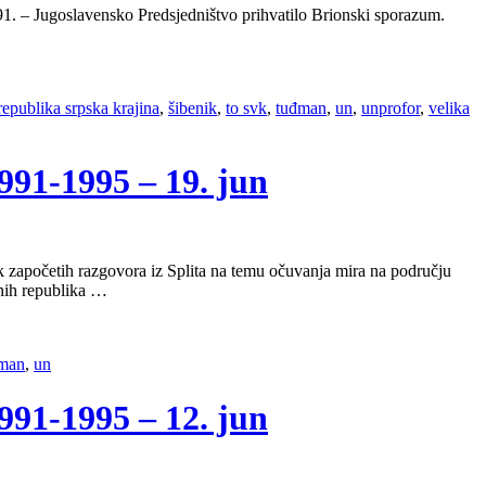
991. – Jugoslavensko Predsjedništvo prihvatilo Brionski sporazum.
 republika srpska krajina
,
šibenik
,
to svk
,
tuđman
,
un
,
unprofor
,
velika
1-1995 – 19. jun
k započetih razgovora iz Splita na temu očuvanja mira na području
inih republika …
man
,
un
1-1995 – 12. jun