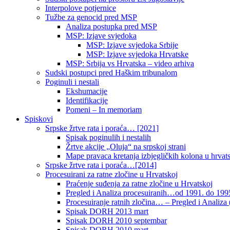
Interpolove potjernice
Tužbe za genocid pred MSP
Analiza postupka pred MSP
MSP: Izjave svjedoka
MSP: Izjave svjedoka Srbije
MSP: Izjave svjedoka Hrvatske
MSP: Srbija vs Hrvatska – video arhiva
Sudski postupci pred Haškim tribunalom
Poginuli i nestali
Ekshumacije
Identifikacije
Pomeni – In memoriam
Spiskovi
Srpske žrtve rata i poraća… [2021]
Spisak poginulih i nestalih
Žrtve akcije „Oluja“ na srpskoj strani
Mape pravaca kretanja izbjegličkih kolona u hrvats
Srpske žrtve rata i poraća…[2014]
Procesuirani za ratne zločine u Hrvatskoj
Praćenje suđenja za ratne zločine u Hrvatskoj
Pregled i Analiza procesuiranih…od 1991. do 1995
Procesuiranje ratnih zločina… – Pregled i Analiza (
Spisak DORH 2013 mart
Spisak DORH 2010 septembar
Spisak DORH 2010 mart