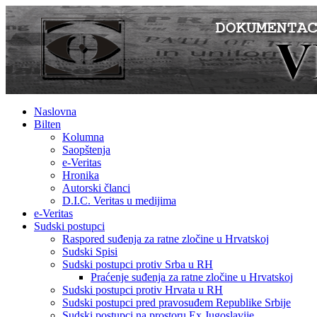
Naslovna
Bilten
Kolumna
Saopštenja
e-Veritas
Hronika
Autorski članci
D.I.C. Veritas u medijima
e-Veritas
Sudski postupci
Raspored suđenja za ratne zločine u Hrvatskoj
Sudski Spisi
Sudski postupci protiv Srba u RH
Praćenje suđenja za ratne zločine u Hrvatskoj
Sudski postupci protiv Hrvata u RH
Sudski postupci pred pravosuđem Republike Srbije
Sudski postupci na prostoru Ex Jugoslavije