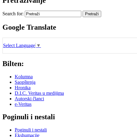
Pretraživanje
Search for:
Google Translate
Select Language
▼
Bilten:
Kolumna
Saopštenja
Hronika
D.I.C. Veritas u medijima
Autorski članci
e-Veritas
Poginuli i nestali
Poginuli i nestali
Ekshumacije