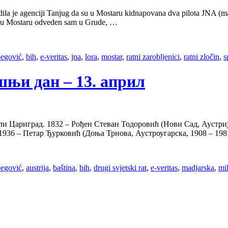
a je agenciji Tanjug da su u Mostaru kidnapovana dva pilota JNA (maj
et u Mostaru odveden sam u Grude, …
begović
,
bih
,
e-veritas
,
jna
,
lora
,
mostar
,
ratni zarobljenici
,
ratni zločin
,
s
нашњи дан – 13. април
ли Цариград. 1832 – Рођен Стеван Тодоровић (Нови Сад, Аустријск
936 – Петар Ђурковић (Доња Трнова, Аустроугарска, 1908 – 1981
begović
,
austrija
,
baština
,
bih
,
drugi svjetski rat
,
e-veritas
,
madjarska
,
mi