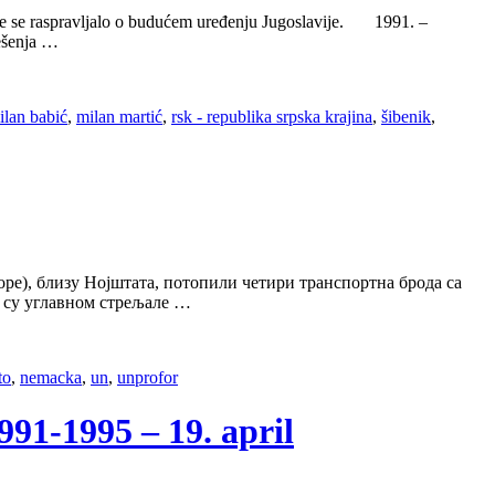
dje se raspravljalo o budućem uređenju Jugoslavije. 1991. –
ješenja …
ilan babić
,
milan martić
,
rsk - republika srpska krajina
,
šibenik
,
ре), близу Нојштата, потопили четири транспортна брода са
пе су углавном стрељале …
to
,
nemacka
,
un
,
unprofor
-1995 – 19. april