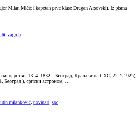
or Milan Mićić i kapetan prve klase Dragan Arsovski). Iz pisma
plit
,
zagreb
о царство, 13. 4. 1832 – Београд, Краљевина СХС, 22. 5.1925),
, Београд ), српски астроном, …
lutin milanković
,
novinari
,
spc