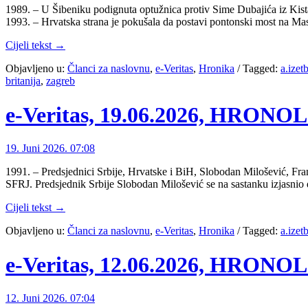
1989. – U Šibeniku podignuta optužnica protiv Sime Dubajića iz Kis
1993. – Hrvatska strana je pokušala da postavi pontonski most na Mas
Cijeli tekst →
Objavljeno u:
Članci za naslovnu
,
e-Veritas
,
Hronika
/
Tagged:
a.izet
britanija
,
zagreb
e-Veritas, 19.06.2026, HRON
19. Juni 2026. 07:08
1991. – Predsjednici Srbije, Hrvatske i BiH, Slobodan Milošević, Fra
SFRJ. Predsjednik Srbije Slobodan Milošević se na sastanku izjasnio d
Cijeli tekst →
Objavljeno u:
Članci za naslovnu
,
e-Veritas
,
Hronika
/
Tagged:
a.izet
e-Veritas, 12.06.2026, HRON
12. Juni 2026. 07:04