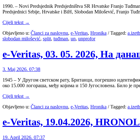
1990. – Novi Predsjednik Predsjedništva SR Hrvatske Franjo Tuđman 
Predsjednici Srbije, Hrvatske i BiH, Slobodan Milošević, Franjo Tuđm
Cijeli tekst →
Objavljeno u:
Članci za naslovnu
,
e-Veritas
,
Hronika
/
Tagged:
a.izet
slobodan milošević
,
split
,
tuđman
,
un
,
unprofor
e-Veritas, 03. 05. 2026, На дан
3. Maj 2026. 07:38
1945 – У Другом светском рату, Британци, погрешно идентифик
око 15.000 логораша, међу којима и 150 Југословена. Било је пр
Cijeli tekst →
Objavljeno u:
Članci za naslovnu
,
e-Veritas
,
Hronika
/
Tagged:
a.izet
e-Veritas, 19.04.2026, HRON
19. April 2026. 07:37