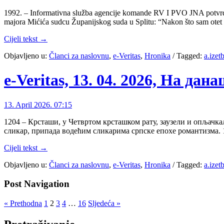
1992. – Informativna služba agencije komande RV I PVO JNA potvrdil
majora Mićića sudcu Županijskog suda u Splitu: “Nakon što sam ot
Cijeli tekst →
Objavljeno u:
Članci za naslovnu
,
e-Veritas
,
Hronika
/
Tagged:
a.izet
e-Veritas, 13. 04. 2026, На да
13. April 2026. 07:15
1204 – Крсташи, у Четвртом крсташком рату, заузели и опљачка
сликар, припада водећим сликарима српске епохе романтизма. 1
Cijeli tekst →
Objavljeno u:
Članci za naslovnu
,
e-Veritas
,
Hronika
/
Tagged:
a.izet
Post Navigation
« Prethodna
1
2
3
4
…
16
Sljedeća »