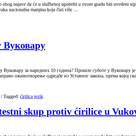
 zbog najave da će u službenoj upotrebi u ovom gradu biti uvedeni srpsk
svaka nacionalna manjina koja čini više …
 у Вуковару
 Вуковару за наредних 10 година? Прошле суботе у Вуковару је 
заправо оживотворење одредбе из Уставног закона, према којој с
/
Tagged:
ćirilica jezik
estni skup protiv ćirilice u Vuk