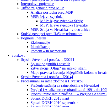
Interpolove potjernice
Tužbe za genocid pred MSP
Analiza postupka pred MSP
MSP: Izjave svjedoka
MSP: Izjave svjedoka Srbije
MSP: Izjave svjedoka Hrvatske
MSP: Srbija vs Hrvatska – video arhiva
Sudski postupci pred Haškim tribunalom
Poginuli i nestali
Ekshumacije
Identifikacije
Pomeni – In memoriam
Spiskovi
Srpske žrtve rata i poraća… [2021]
Spisak poginulih i nestalih
Žrtve akcije „Oluja“ na srpskoj strani
Mape pravaca kretanja izbjegličkih kolona u hrvats
Srpske žrtve rata i poraća…[2014]
Procesuirani za ratne zločine u Hrvatskoj
Praćenje suđenja za ratne zločine u Hrvatskoj
Pregled i Analiza procesuiranih…od 1991. do 1995
Procesuiranje ratnih zločina… – Pregled i Analiza (
Spisak DORH 2013 mart
Spisak DORH 2010 septembar
Spisak DORH 2010 mart