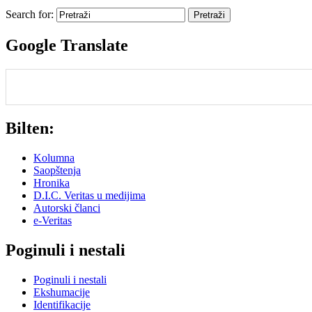
Search for:
Google Translate
Bilten:
Kolumna
Saopštenja
Hronika
D.I.C. Veritas u medijima
Autorski članci
e-Veritas
Poginuli i nestali
Poginuli i nestali
Ekshumacije
Identifikacije