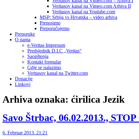
Veritasov kanal na Vimeo.com – Arhiva I
Veritasov kanal na Vimeo.com Arhiva II
Veritasov kanal na Youtube.com
MSP: Srbija vs Hrvatska – video arhiva
Prenosimo
Preporučujemo
Preporuke
O nama
e-Veritas Impresum
Predsjednik D.I.C „Veritas“
Saopštenja
Kontakt formular
Gdje se nalazimo
Veritasov kanal na Twitter.com
Donacije
Linkovi
Arhiva oznaka:
ćirilica Jezik
Savo Štrbac, 06.02.2013., STO
6. Februar 2013. 21:21