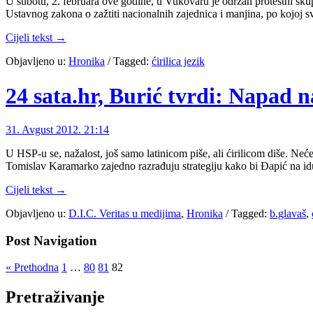
U subotu, 2. februara ove godine, u Vukovaru je održan protestni skup
Ustavnog zakona o zažtiti nacionalnih zajednica i manjina, po kojoj 
Cijeli tekst →
Objavljeno u:
Hronika
/
Tagged:
ćirilica jezik
24 sata.hr, Burić tvrdi: Napad 
31. Avgust 2012. 21:14
U HSP-u se, nažalost, još samo latinicom piše, ali ćirilicom diše. 
Tomislav Karamarko zajedno razrađuju strategiju kako bi Đapić na i
Cijeli tekst →
Objavljeno u:
D.I.C. Veritas u medijima
,
Hronika
/
Tagged:
b.glavaš
,
Post Navigation
« Prethodna
1
…
80
81
82
Pretraživanje