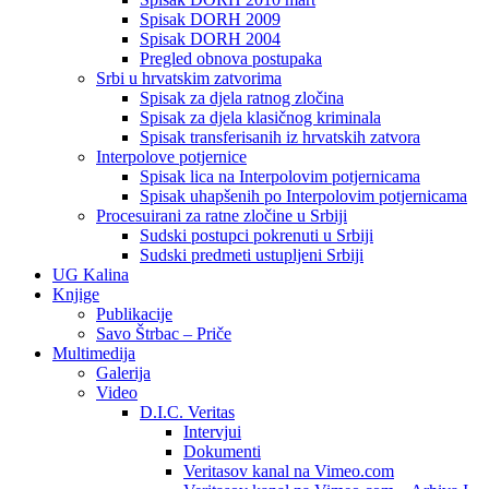
Spisak DORH 2009
Spisak DORH 2004
Pregled obnova postupaka
Srbi u hrvatskim zatvorima
Spisak za djela ratnog zločina
Spisak za djela klasičnog kriminala
Spisak transferisanih iz hrvatskih zatvora
Interpolove potjernice
Spisak lica na Interpolovim potjernicama
Spisak uhapšenih po Interpolovim potjernicama
Procesuirani za ratne zločine u Srbiji
Sudski postupci pokrenuti u Srbiji
Sudski predmeti ustupljeni Srbiji
UG Kalina
Knjige
Publikacije
Savo Štrbac – Priče
Multimedija
Galerija
Video
D.I.C. Veritas
Intervjui
Dokumenti
Veritasov kanal na Vimeo.com