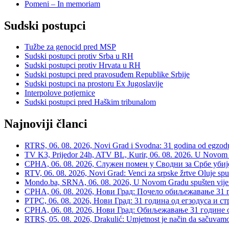
Pomeni – In memoriam
Sudski postupci
Tužbe za genocid pred MSP
Sudski postupci protiv Srba u RH
Sudski postupci protiv Hrvata u RH
Sudski postupci pred pravosuđem Republike Srbije
Sudski postupci na prostoru Ex Jugoslavije
Interpolove potjernice
Sudski postupci pred Haškim tribunalom
Najnoviji članci
RTRS, 06. 08. 2026, Novi Grad i Svodna: 31 godina od egzodusa
TV K3, Prijedor 24h, ATV BL, Kurir, 06. 08. 2026. U Novom G
СРНА, 06. 08. 2026, Служен помен у Сводни за Србе убије
RTV, 06. 08. 2026, Novi Grad: Venci za srpske žrtve Oluje spu
Mondo.ba, SRNA, 06. 08. 2026, U Novom Gradu spušten vijenac
СРНА, 06. 08. 2026, Нови Град: Почело обиљежавање 31 г
РТРС, 06. 08. 2026, Нови Град: 31 година од егзодуса и с
СРНА, 06. 08. 2026, Нови Град: Обиљежавање 31 године 
RTRS, 05. 08. 2026, Drakulić: Umjetnost je način da sačuvamo 