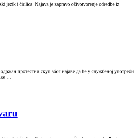
i jezik i ćirilica. Najava je zapravo oživotvorenje odredbe iz
одржан протестни скуп због најаве да ће у службеној употреби
вака …
ovaru