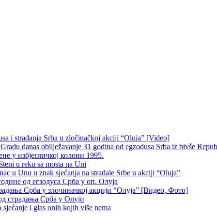
 i stradanja Srba u zločinačkoj akciji “Oluja” [Video]
radu danas obilježavanje 31 godina od egzodusa Srba iz bivše Repub
не у избјегличкој колони 1995.
šteni u reku sa mosta na Uni
 u Unu u znak sjećanja na stradale Srbe u akciji “Oluja”
одине од егзодуса Срба у оп. Олуја
традања Срба у злочиначкој акцији “Олуја” [Видео, Фото]
од страдања Срба у Олуји
sjećanje i glas onih kojih više nema