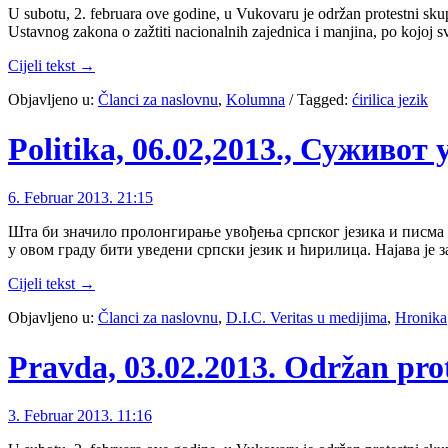
U subotu, 2. februara ove godine, u Vukovaru je održan protestni skup
Ustavnog zakona o zažtiti nacionalnih zajednica i manjina, po kojoj 
Cijeli tekst →
Objavljeno u:
Članci za naslovnu
,
Kolumna
/
Tagged:
ćirilica jezik
Politika, 06.02,2013., Суживот
6. Februar 2013. 21:15
Шта би значило пролонгирање увођења српског језика и писма у
у овом граду бити уведени српски језик и ћирилица. Најава је 
Cijeli tekst →
Objavljeno u:
Članci za naslovnu
,
D.I.C. Veritas u medijima
,
Hronika
Pravda, 03.02.2013. Održan prot
3. Februar 2013. 11:16