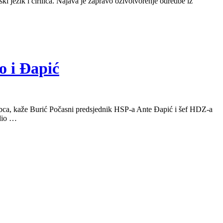
i jezik i ćirilica. Najava je zapravo oživotvorenje odredbe iz
o i Đapić
trbca, kaže Burić Počasni predsjednik HSP-a Ante Đapić i šef HDZ-a
rdio …