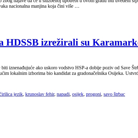
 zbog najave da će u službenoj upotrebi u ovom gradu biti uvedeni srpsk
svaka nacionalna manjina koja čini više …
na HDSSB izrežirali su Karamark
Neće biti iznenađujuće ako uskoro vodstvo HSP-a dobije poziv od Save Š
dućim lokalnim izborima bio kandidat za gradonačelnika Osijeka. Ustv
ćirilica jezik
,
krunoslav fehir
,
napadi
,
osijek
,
progoni
,
savo štrbac