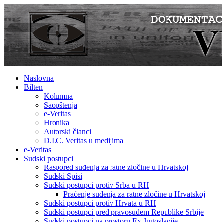
Naslovna
Bilten
Kolumna
Saopštenja
e-Veritas
Hronika
Autorski članci
D.I.C. Veritas u medijima
e-Veritas
Sudski postupci
Raspored suđenja za ratne zločine u Hrvatskoj
Sudski Spisi
Sudski postupci protiv Srba u RH
Praćenje suđenja za ratne zločine u Hrvatskoj
Sudski postupci protiv Hrvata u RH
Sudski postupci pred pravosuđem Republike Srbije
Sudski postupci na prostoru Ex Jugoslavije