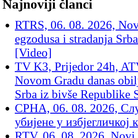
Najnoviji članci
RTRS, 06. 08. 2026, Nov
egzodusa i stradanja Srba
[Video]
TV K3, Prijedor 24h, ATV
Novom Gradu danas obilj
Srba iz bivše Republike 
СРНА, 06. 08. 2026, Сл
убијене у избјегличкој 
RTV, 06. 08. 2026, Novi 