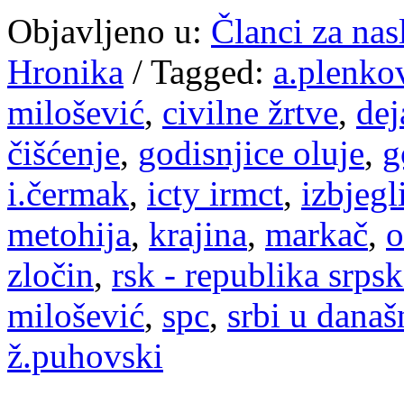
Objavljeno u:
Članci za na
Hronika
/
Tagged:
a.plenko
milošević
,
civilne žrtve
,
dej
čišćenje
,
godisnjice oluje
,
g
i.čermak
,
icty irmct
,
izbjegl
metohija
,
krajina
,
markač
,
o
zločin
,
rsk - republika srpsk
milošević
,
spc
,
srbi u današ
ž.puhovski