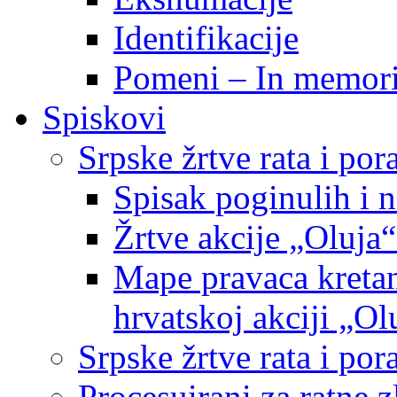
Identifikacije
Pomeni – In memor
Spiskovi
Srpske žrtve rata i po
Spisak poginulih i n
Žrtve akcije „Oluja“
Mape pravaca kretan
hrvatskoj akciji „Ol
Srpske žrtve rata i p
Procesuirani za ratne 