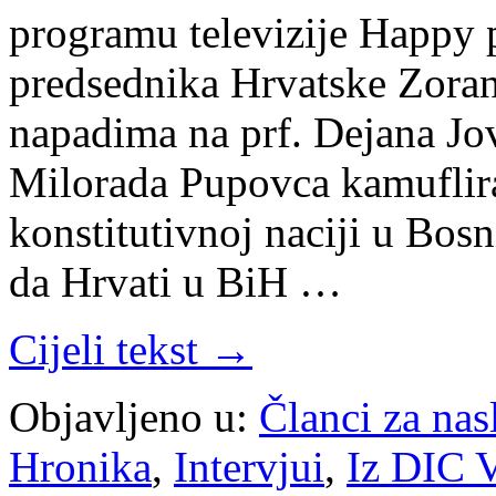
programu televizije Happy
predsednika Hrvatske Zoran
napadima na prf. Dejana Jo
Milorada Pupovca kamuflira
konstitutivnoj naciji u Bosn
da Hrvati u BiH …
Cijeli tekst →
Objavljeno u:
Članci za na
Hronika
,
Intervjui
,
Iz DIC V