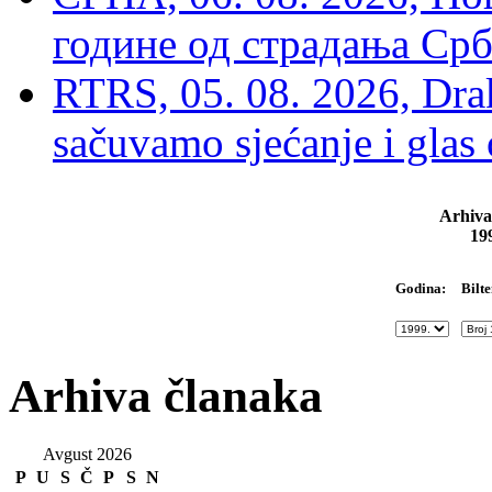
године од страдања Срб
RTRS, 05. 08. 2026, Drak
sačuvamo sjećanje i glas
Arhiva
19
Bilte
Godina:
Arhiva članaka
Avgust 2026
P
U
S
Č
P
S
N