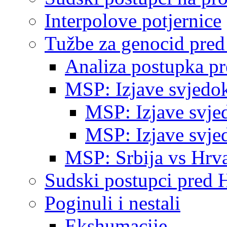
Interpolove potjernice
Tužbe za genocid pre
Analiza postupka p
MSP: Izjave svjedo
MSP: Izjave svje
MSP: Izjave svje
MSP: Srbija vs Hrva
Sudski postupci pred 
Poginuli i nestali
Ekshumacije