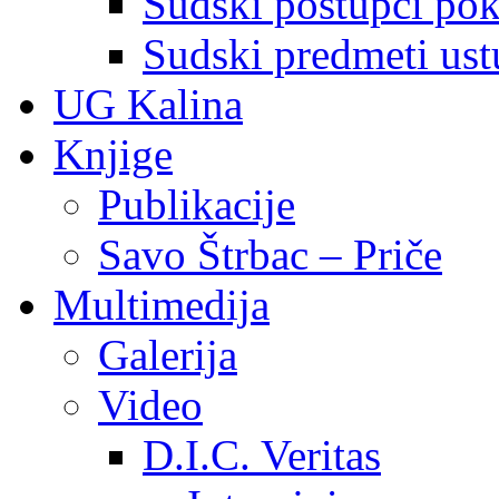
Sudski postupci pokr
Sudski predmeti ustu
UG Kalina
Knjige
Publikacije
Savo Štrbac – Priče
Multimedija
Galerija
Video
D.I.C. Veritas