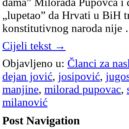
dama” Milorada Pupovca i da
„lupetao” da Hrvati u BiH t
konstitutivnog naroda nije
Cijeli tekst →
Objavljeno u:
Članci za na
dejan jović
,
josipović
,
jugos
manjine
,
milorad pupovac
,
milanović
Post Navigation