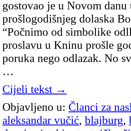
gostovao je u Novom danu t
prošlogodišnjeg dolaska Bo
“Počnimo od simbolike odll
proslavu u Kninu prošle god
poruka nego odlazak. No sv
…
Cijeli tekst →
Objavljeno u:
Članci za na
aleksandar vučić
,
blajburg
,