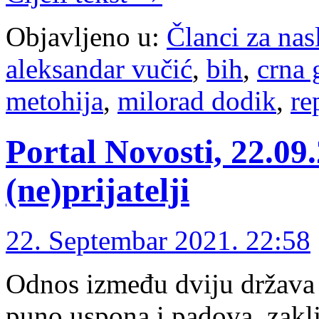
Objavljeno u:
Članci za na
aleksandar vučić
,
bih
,
crna 
metohija
,
milorad dodik
,
re
Portal Novosti, 22.09
(ne)prijatelji
22. Septembar 2021. 22:58
Odnos između dviju država b
puno uspona i padova, zaklj