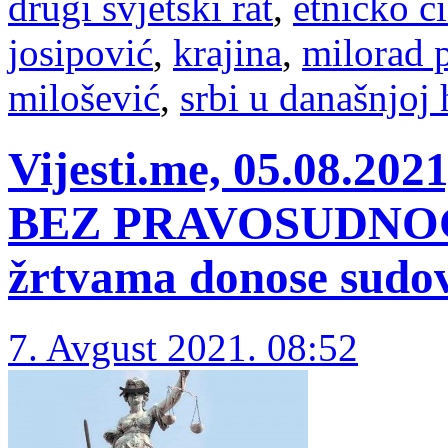
drugi svjetski rat
,
etničko č
josipović
,
krajina
,
milorad 
milošević
,
srbi u današnjoj 
Vijesti.me, 05.08.2
BEZ PRAVOSUDNOG
žrtvama donose sudov
7. Avgust 2021. 08:52