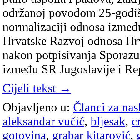
održanoj povodom 25-godiš
normalizaciji odnosa izmeđ
Hrvatske Razvoj odnosa Hrva
nakon potpisivanja Sporazu
između SR Jugoslavije i R
Cijeli tekst →
Objavljeno u:
Članci za na
aleksandar vučić
,
bljesak
,
c
gotovina
,
grabar kitarović
,