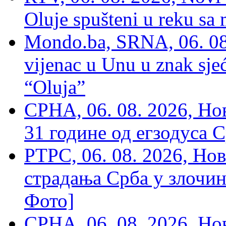
Oluje spušteni u reku sa
Mondo.ba, SRNA, 06. 08
vijenac u Unu u znak sjeć
“Oluja”
СРНА, 06. 08. 2026, Н
31 године од егзодуса С
РТРС, 06. 08. 2026, Нов
страдања Срба у злочин
Фото]
СРНА, 06. 08. 2026, Н