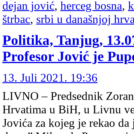
dejan jović
,
herceg bosna
,
k
štrbac
,
srbi u današnjoj hrv
Politika, Tanjug, 13.
Profesor Jović je Pu
13. Juli 2021. 19:36
LIVNO – Predsednik Zoran 
Hrvatima u BiH, u Livnu ve
Jovića za kojeg je rekao da 