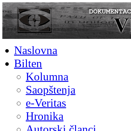
Naslovna
Bilten
Kolumna
Saopštenja
e-Veritas
Hronika
Autorski članci