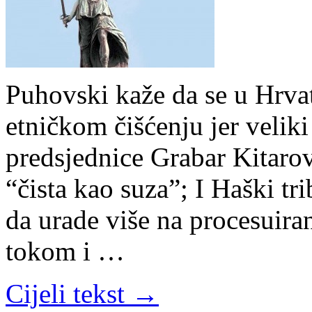
Puhovski kaže da se u Hrvat
etničkom čišćenju jer veliki
predsjednice Grabar Kitarovi
“čista kao suza”; I Haški tr
da urade više na procesuiran
tokom i …
Cijeli tekst →