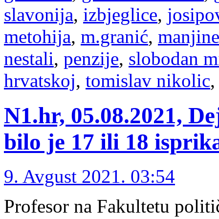
slavonija
,
izbjeglice
,
josipo
metohija
,
m.granić
,
manjin
nestali
,
penzije
,
slobodan m
hrvatskoj
,
tomislav nikolic
N1.hr, 05.08.2021, De
bilo je 17 ili 18 ispri
9. Avgust 2021. 03:54
Profesor na Fakultetu polit