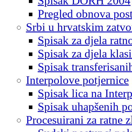
Spisak DORH 2004
Pregled obnova pos
Srbi u hrvatskim zatv
Spisak za djela ratn
Spisak za djela klas
Spisak transferisani
Interpolove potjernice
Spisak lica na Inte
Spisak uhapšenih po
Procesuirani za ratne z