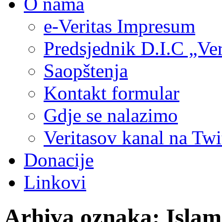
O nama
e-Veritas Impresum
Predsjednik D.I.C „Ver
Saopštenja
Kontakt formular
Gdje se nalazimo
Veritasov kanal na Twi
Donacije
Linkovi
Arhiva oznaka:
Islam