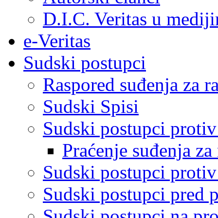
D.I.C. Veritas u medij
e-Veritas
Sudski postupci
Raspored suđenja za ra
Sudski Spisi
Sudski postupci proti
Praćenje suđenja za 
Sudski postupci proti
Sudski postupci pred 
Sudski postupci na pro