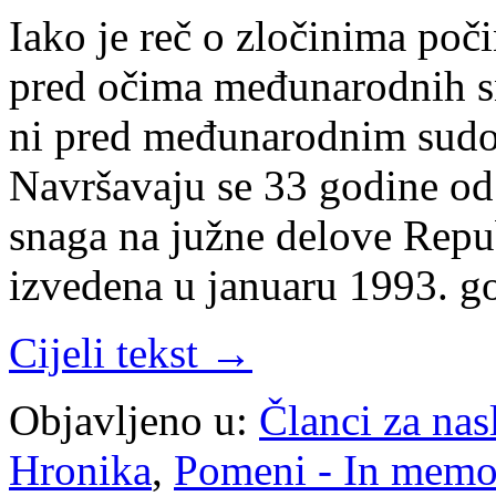
Iako je reč o zločinima poč
pred očima međunarodnih s
ni pred međunarodnim sudo
Navršavaju se 33 godine od 
snaga na južne delove Repub
izvedena u januaru 1993. 
Cijeli tekst →
Objavljeno u:
Članci za na
Hronika
,
Pomeni - In mem