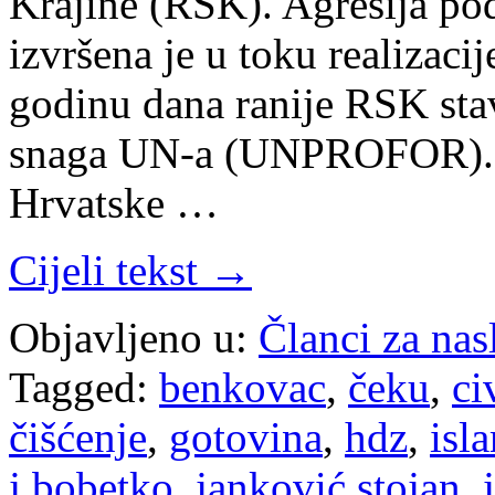
Krajine (RSK). Agresija p
izvršena je u toku realizaci
godinu dana ranije RSK sta
snaga UN-a (UNPROFOR). Bil
Hrvatske …
Cijeli tekst →
Objavljeno u:
Članci za na
Tagged:
benkovac
,
čeku
,
ci
čišćenje
,
gotovina
,
hdz
,
isl
j.bobetko
,
janković stojan
,