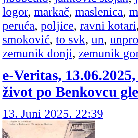
logor
,
markač
,
maslenica
,
m
peruća
,
poljice
,
ravni kotari
smoković
,
to svk
,
un
,
unpro
zemunik donji
,
zemunik gor
e-Veritas, 13.06.2025,
život po Benkovcu gle
13. Juni 2025. 22:39