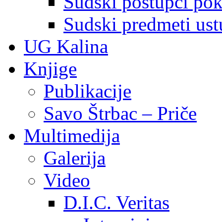
Sudski postupci pokr
Sudski predmeti ustu
UG Kalina
Knjige
Publikacije
Savo Štrbac – Priče
Multimedija
Galerija
Video
D.I.C. Veritas