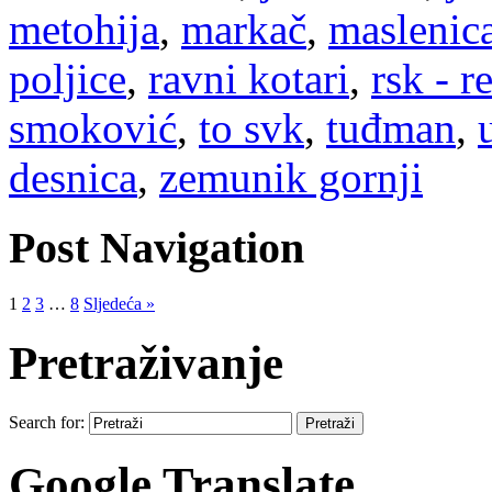
metohija
,
markač
,
maslenic
poljice
,
ravni kotari
,
rsk - r
smoković
,
to svk
,
tuđman
,
desnica
,
zemunik gornji
Post Navigation
1
2
3
…
8
Sljedeća »
Pretraživanje
Search for:
Google Translate