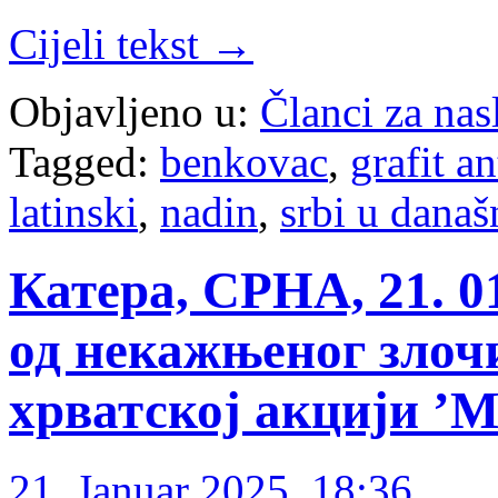
Cijeli tekst →
Objavljeno u:
Članci za na
Tagged:
benkovac
,
grafit a
latinski
,
nadin
,
srbi u današ
Катера, СРНА, 21. 01
од некажњеног злоч
хрватској акцији ’
21. Januar 2025. 18:36