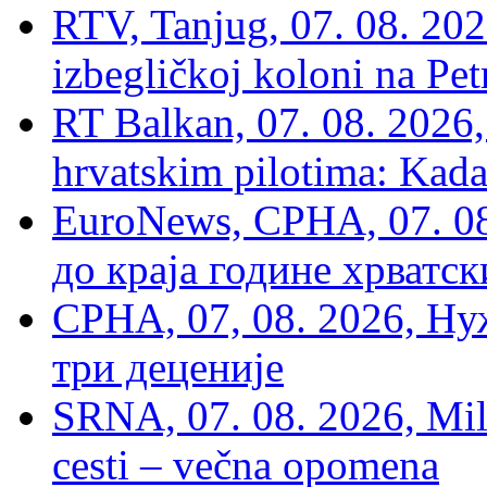
RTV, Tanjug, 07. 08. 2026
izbegličkoj koloni na Pet
RT Balkan, 07. 08. 2026,
hrvatskim pilotima: Kada
EuroNews, СРНА, 07. 0
до краја године хрватс
СРНА, 07, 08. 2026, Ну
три деценије
SRNA, 07. 08. 2026, Mil
cesti – večna opomena