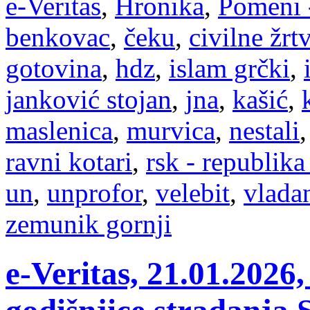
e-Veritas
,
Hronika
,
Pomeni 
benkovac
,
čeku
,
civilne žrt
gotovina
,
hdz
,
islam grčki
,
janković stojan
,
jna
,
kašić
,
maslenica
,
murvica
,
nestali
ravni kotari
,
rsk - republika
un
,
unprofor
,
velebit
,
vlada
zemunik gornji
e-Veritas, 21.01.202