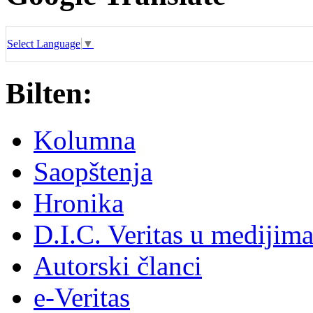
Select Language
▼
Bilten:
Kolumna
Saopštenja
Hronika
D.I.C. Veritas u medijim
Autorski članci
e-Veritas