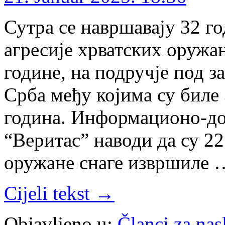
Сутра се навршавају 32 г
агресије хрватских оружа
године, на подручје под 
Срба међу којима су биле 
година. Информационо-д
“Веритас” наводи да су 22
оружане снаге извршиле 
Cijeli tekst →
Objavljeno u:
Članci za na