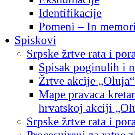
Identifikacije
Pomeni – In memor
Spiskovi
Srpske žrtve rata i po
Spisak poginulih i n
Žrtve akcije „Oluja“
Mape pravaca kretan
hrvatskoj akciji „Ol
Srpske žrtve rata i p
Procesuirani za ratne 