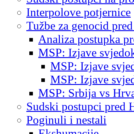
Interpolove potjernice
Tužbe za genocid pre
Analiza postupka p
MSP: Izjave svjedo
MSP: Izjave svje
MSP: Izjave svje
MSP: Srbija vs Hrva
Sudski postupci pred 
Poginuli i nestali
Ekshumacije