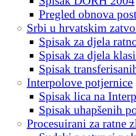
Spisak DORH 2004
Pregled obnova pos
Srbi u hrvatskim zatv
Spisak za djela ratn
Spisak za djela klas
Spisak transferisani
Interpolove potjernice
Spisak lica na Inte
Spisak uhapšenih po
Procesuirani za ratne z