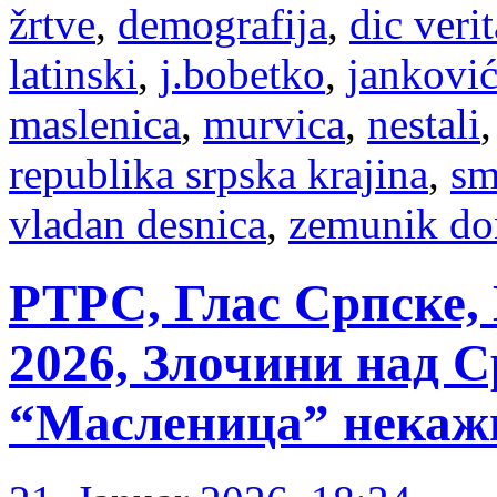
žrtve
,
demografija
,
dic verit
latinski
,
j.bobetko
,
janković
maslenica
,
murvica
,
nestali
republika srpska krajina
,
sm
vladan desnica
,
zemunik do
РТРС, Глас Српске,
2026, Злочини над С
“Масленица” некаж