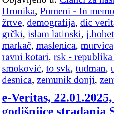
Hronika
,
Pomeni - In mem
žrtve
,
demografija
,
dic verit
grčki
,
islam latinski
,
j.bobe
markač
,
maslenica
,
murvica
ravni kotari
,
rsk - republika
smoković
,
to svk
,
tuđman
,
desnica
,
zemunik donji
,
zem
e-Veritas, 22.01.202
godišnjice stradanja 