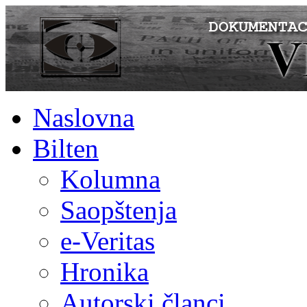
Naslovna
Bilten
Kolumna
Saopštenja
e-Veritas
Hronika
Autorski članci