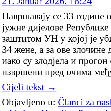
21. Januar 2026. 18:24
Навршавају се 33 године о
јужне дијелове Републике
заштитом УН у којој је уб
34 жене, а за ове злочине 
иако су злодјела и прогон
извршени пред очима међ
Cijeli tekst →
Objavljeno u:
Članci za na