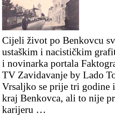
Cijeli život po Benkovcu s
ustaškim i nacističkim grafi
i novinarka portala Faktogr
TV Zavidavanje by Lado Tom
Vrsaljko se prije tri godine 
kraj Benkovca, ali to nije 
karijeru …