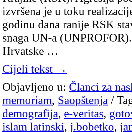
izvršena je u toku realizaci
godinu dana ranije RSK sta
snaga UN-a (UNPROFOR). Bil
Hrvatske …
Cijeli tekst →
Objavljeno u:
Članci za na
memoriam
,
Saopštenja
/
Ta
demografija
,
e-veritas
,
goto
islam latinski
,
j.bobetko
,
ja