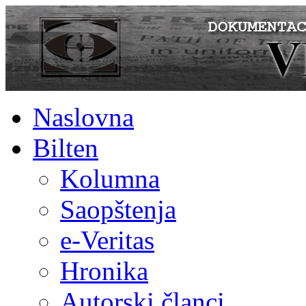
Naslovna
Bilten
Kolumna
Saopštenja
e-Veritas
Hronika
Autorski članci