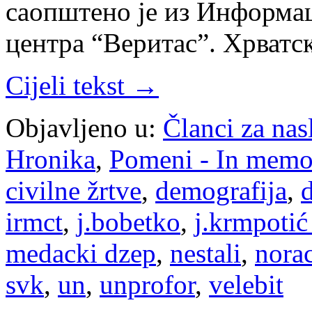
саопштено је из Информ
центра “Веритас”. Хрватск
Cijeli tekst →
Objavljeno u:
Članci za na
Hronika
,
Pomeni - In mem
civilne žrtve
,
demografija
,
d
irmct
,
j.bobetko
,
j.krmpotić 
medacki dzep
,
nestali
,
nora
svk
,
un
,
unprofor
,
velebit