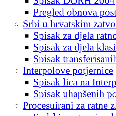
Spisak DORH 2004
Pregled obnova pos
Srbi u hrvatskim zatv
Spisak za djela ratn
Spisak za djela klas
Spisak transferisani
Interpolove potjernice
Spisak lica na Inte
Spisak uhapšenih po
Procesuirani za ratne z