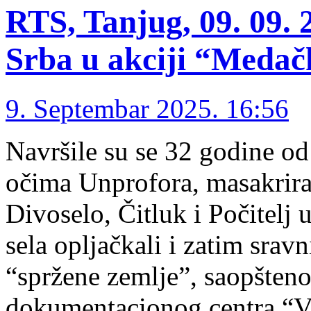
RTS, Tanjug, 09. 09. 
Srba u akciji “Medač
9. Septembar 2025. 16:56
Navršile su se 32 godine od
očima Unprofora, masakrira
Divoselo, Čitluk i Počitelj 
sela opljačkali i zatim srav
“spržene zemlje”, saopšteno
dokumentacionog centra “Ve