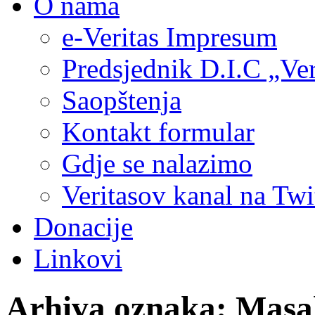
O nama
e-Veritas Impresum
Predsjednik D.I.C „Ver
Saopštenja
Kontakt formular
Gdje se nalazimo
Veritasov kanal na Twi
Donacije
Linkovi
Arhiva oznaka:
Masa