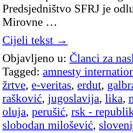
Predsjedništvo SFRJ je odlu
Mirovne …
Cijeli tekst →
Objavljeno u:
Članci za na
Tagged:
amnesty internatio
žrtve
,
e-veritas
,
erdut
,
galbr
rašković
,
jugoslavija
,
lika
,
oluja
,
perušić
,
rsk - republi
slobodan milošević
,
sloveni