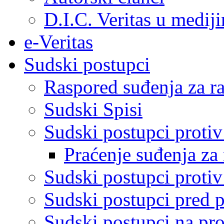
D.I.C. Veritas u medij
e-Veritas
Sudski postupci
Raspored suđenja za ra
Sudski Spisi
Sudski postupci proti
Praćenje suđenja za 
Sudski postupci proti
Sudski postupci pred 
Sudski postupci na pro