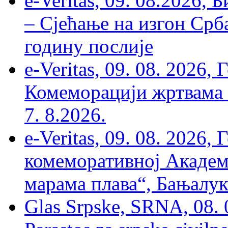
e-Veritas, 09. 08.2026, 
– Сјећање на изгон Срб
годину послије
e-Veritas, 09. 08. 2026
Комеморацији жртвама ’
7. 8.2026.
e-Veritas, 09. 08. 2026
комеморативној Академи
марама плава“, Бањалука
Glas Srpske, SRNA, 08. 0