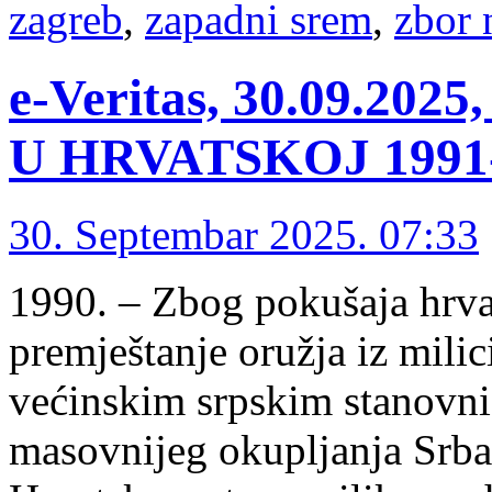
zagreb
,
zapadni srem
,
zbor 
e-Veritas, 30.09.2
U HRVATSKOJ 1991-1
30. Septembar 2025. 07:33
1990. – Zbog pokušaja hrv
premještanje oružja iz milic
većinskim srpskim stanovni
masovnijeg okupljanja Srb