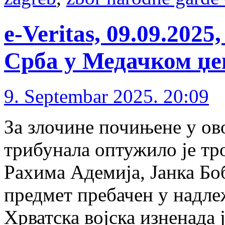
e-Veritas, 09.09.20
Срба у Медачком џе
9. Septembar 2025. 20:09
За злочине почињене у о
трибунала оптужило је тр
Рахима Адемија, Јанка Бо
предмет пребачен у надле
Хрватска војска изненада 