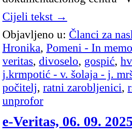
Cijeli tekst →
Objavljeno u:
Članci za na
Hronika
,
Pomeni - In mem
veritas
,
divoselo
,
gospić
,
hv
j.krmpotić - v. šolaja - j. mr
počitelj
,
ratni zarobljenici
,
r
unprofor
e-Veritas, 06. 09. 20