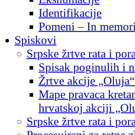
Identifikacije
Pomeni – In memor
Spiskovi
Srpske žrtve rata i po
Spisak poginulih i n
Žrtve akcije „Oluja“
Mape pravaca kretan
hrvatskoj akciji „Ol
Srpske žrtve rata i p
Procesuirani za ratne 