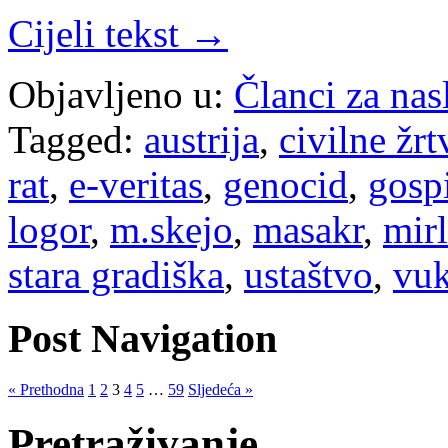
Cijeli tekst →
Objavljeno u:
Članci za na
Tagged:
austrija
,
civilne žrt
rat
,
e-veritas
,
genocid
,
gosp
logor
,
m.skejo
,
masakr
,
mirl
stara gradiška
,
ustaštvo
,
vu
Post Navigation
« Prethodna
1
2
3
4
5
…
59
Sljedeća »
Pretraživanje