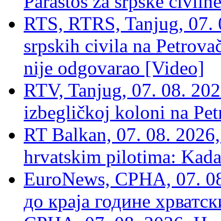
Parastos za srpske civilne
RTS, RTRS, Tanjug, 07. 0
srpskih civila na Petrovač
nije odgovarao [Video]
RTV, Tanjug, 07. 08. 2026
izbegličkoj koloni na Pet
RT Balkan, 07. 08. 2026,
hrvatskim pilotima: Kada
EuroNews, СРНА, 07. 0
до краја године хрватс