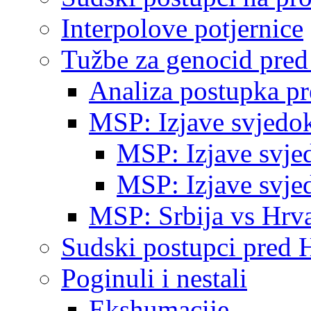
Interpolove potjernice
Tužbe za genocid pre
Analiza postupka p
MSP: Izjave svjedo
MSP: Izjave svje
MSP: Izjave svje
MSP: Srbija vs Hrva
Sudski postupci pred 
Poginuli i nestali
Ekshumacije