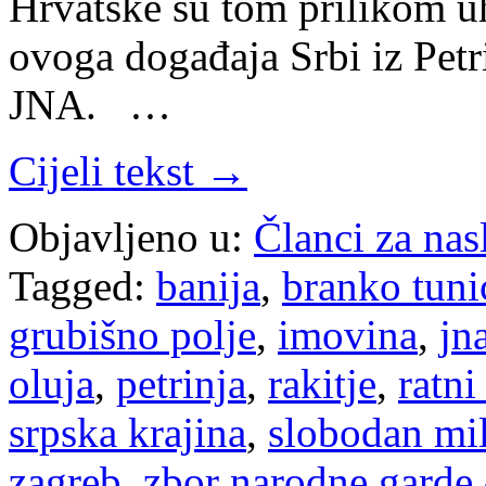
Hrvatske su tom prilikom u
ovoga događaja Srbi iz Petrin
JNA. …
Cijeli tekst →
Objavljeno u:
Članci za na
Tagged:
banija
,
branko tuni
grubišno polje
,
imovina
,
jn
oluja
,
petrinja
,
rakitje
,
ratni
srpska krajina
,
slobodan mi
zagreb
,
zbor narodne garde 