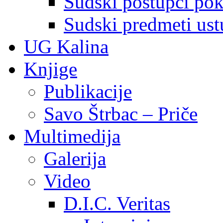
Sudski postupci pokr
Sudski predmeti ustu
UG Kalina
Knjige
Publikacije
Savo Štrbac – Priče
Multimedija
Galerija
Video
D.I.C. Veritas