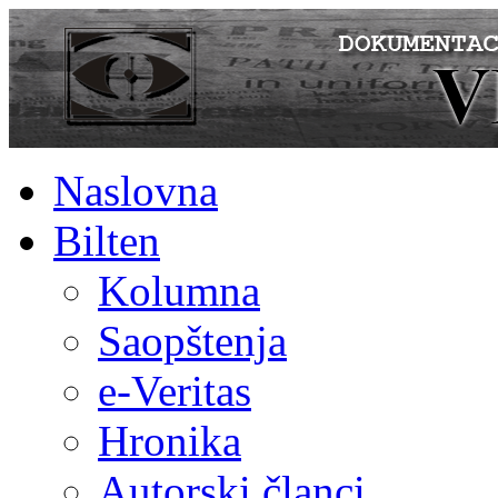
Naslovna
Bilten
Kolumna
Saopštenja
e-Veritas
Hronika
Autorski članci