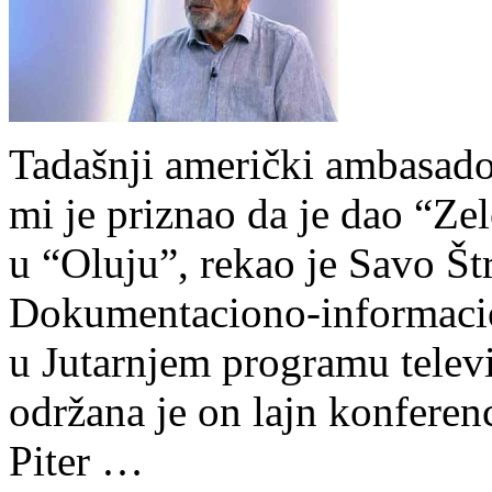
Tadašnji američki ambasado
mi je priznao da je dao “Ze
u “Oluju”, rekao je Savo Št
Dokumentaciono-informacion
u Jutarnjem programu televi
održana je on lajn konferenc
Piter …