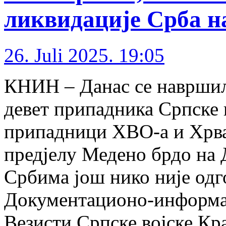
ликвидације Срба н
26. Juli 2025. 19:05
КНИН – Данас се навршил
девет припадника Српске в
припадници ХВО-а и Хрват
предјелу Медено брдо на Д
Србима још нико није одг
Документационо-информац
Везисти Српске војске Кр