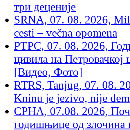
три деценије
SRNA, 07. 08. 2026, Mil
cesti – večna opomena
РТРС, 07. 08. 2026, Г
цивила на Петровачкој ц
[Видео, Фото]
RTRS, Tanjug, 07. 08. 2
Kninu je jezivo, nije dem
СРНА, 07.08. 2026, По
годишњице од злочина 