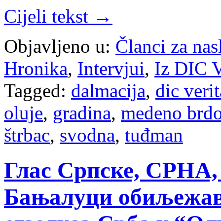
Cijeli tekst →
Objavljeno u:
Članci za na
Hronika
,
Intervjui
,
Iz DIC V
Tagged:
dalmacija
,
dic verit
oluje
,
gradina
,
medeno brd
štrbac
,
svodna
,
tuđman
Глас Српске, СРНА, 0
Бањалуци обиљежава