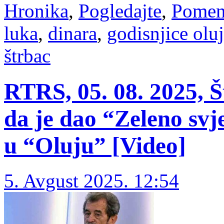
Hronika
,
Pogledajte
,
Pomen
luka
,
dinara
,
godisnjice olu
štrbac
RTRS, 05. 08. 2025, Š
da je dao “Zeleno svj
u “Oluju” [Video]
5. Avgust 2025. 12:54