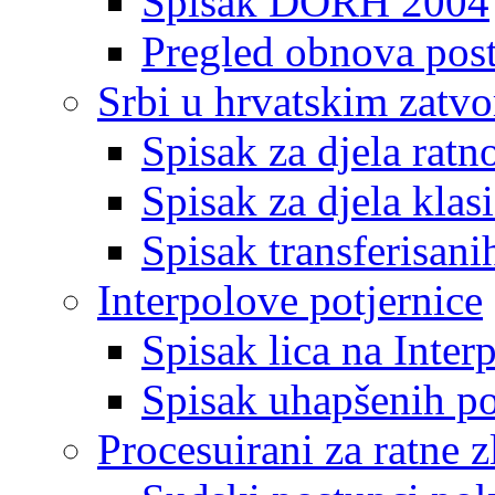
Spisak DORH 2004
Pregled obnova pos
Srbi u hrvatskim zatv
Spisak za djela ratn
Spisak za djela klas
Spisak transferisani
Interpolove potjernice
Spisak lica na Inte
Spisak uhapšenih po
Procesuirani za ratne z