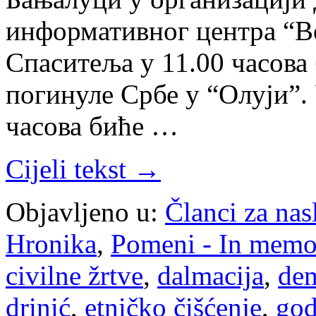
информативног центра “В
Спаситеља у 11.00 часова 
погинуле Србе у “Олуји”.
часова биће …
Cijeli tekst →
Objavljeno u:
Članci za na
Hronika
,
Pomeni - In mem
civilne žrtve
,
dalmacija
,
dem
drinić
,
etničko čišćenje
,
god