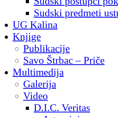
Sudski postupci pokr
Sudski predmeti ustu
UG Kalina
Knjige
Publikacije
Savo Štrbac – Priče
Multimedija
Galerija
Video
D.I.C. Veritas