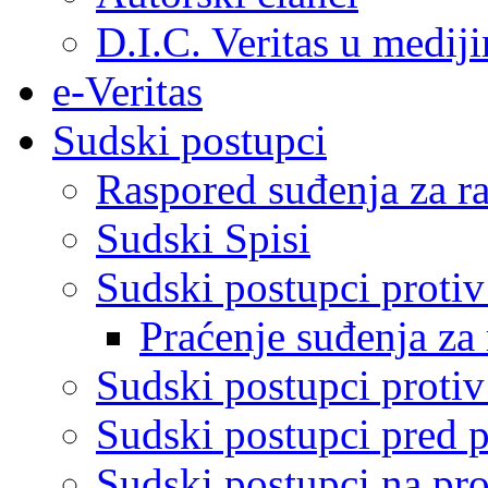
D.I.C. Veritas u medij
e-Veritas
Sudski postupci
Raspored suđenja za ra
Sudski Spisi
Sudski postupci proti
Praćenje suđenja za 
Sudski postupci proti
Sudski postupci pred 
Sudski postupci na pro