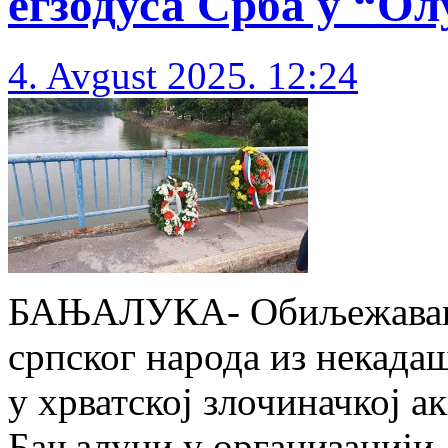
егзодуса Срба у “Ол
4. Avgust 2025. 12:24
БАЊАЛУКА- Обиљежавање 
српског народа из некада
у хрватској злочиначкој а
Бањалуци у организацији