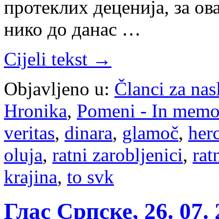
протеклих деценија, за ов
нико до данас …
Cijeli tekst →
Objavljeno u:
Članci za na
Hronika
,
Pomeni - In mem
veritas
,
dinara
,
glamoč
,
her
oluja
,
ratni zarobljenici
,
rat
krajina
,
to svk
Глас Српске, 26. 07.