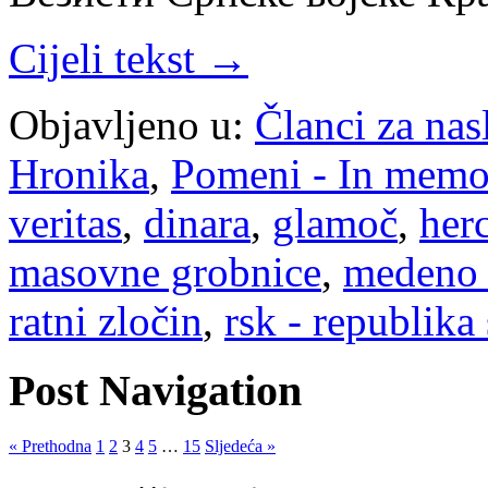
Cijeli tekst →
Objavljeno u:
Članci za na
Hronika
,
Pomeni - In mem
veritas
,
dinara
,
glamoč
,
her
masovne grobnice
,
medeno 
ratni zločin
,
rsk - republika
Post Navigation
« Prethodna
1
2
3
4
5
…
15
Sljedeća »