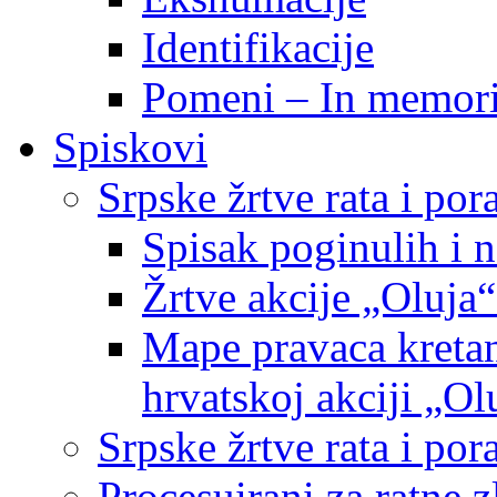
Identifikacije
Pomeni – In memor
Spiskovi
Srpske žrtve rata i po
Spisak poginulih i n
Žrtve akcije „Oluja“
Mape pravaca kretan
hrvatskoj akciji „Ol
Srpske žrtve rata i p
Procesuirani za ratne 