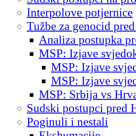
Interpolove potjernice
Tužbe za genocid pre
Analiza postupka p
MSP: Izjave svjedo
MSP: Izjave svje
MSP: Izjave svje
MSP: Srbija vs Hrva
Sudski postupci pred 
Poginuli i nestali
Ekshumacije