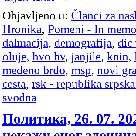
Objavljeno u:
Članci za na
Hronika
,
Pomeni - In mem
dalmacija
,
demografija
,
dic 
oluje
,
hvo hv
,
janjile
,
knin
,
medeno brdo
,
msp
,
novi gr
cesta
,
rsk - republika srpska
svodna
Политика, 26. 07. 20
некажњеног злочина