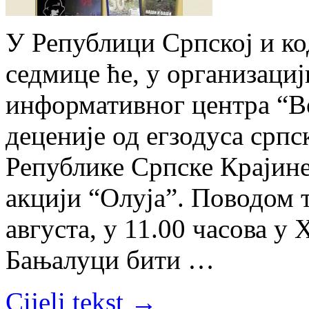
У Републици Српској и ко
седмице ће, у организаци
информативног центра “В
деценије од егзодуса срп
Републике Српске Крајине
акцији “Олуја”. Поводом т
августа, у 11.00 часова у
Бањалуци бити …
Cijeli tekst →