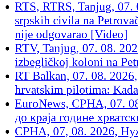
RTS, RTRS, Tanjug, 07. 0
srpskih civila na Petrovač
nije odgovarao [Video]
RTV, Tanjug, 07. 08. 2026
izbegličkoj koloni na Pet
RT Balkan, 07. 08. 2026,
hrvatskim pilotima: Kada
EuroNews, СРНА, 07. 0
до краја године хрватс
СРНА, 07, 08. 2026, Ну