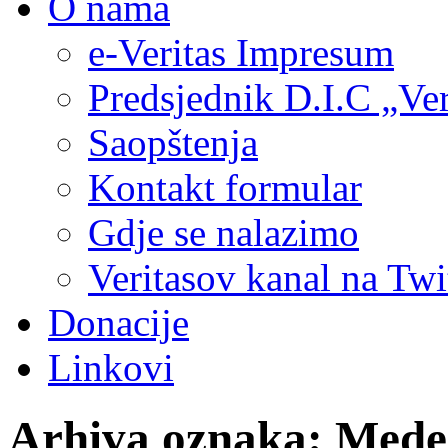
O nama
e-Veritas Impresum
Predsjednik D.I.C „Ver
Saopštenja
Kontakt formular
Gdje se nalazimo
Veritasov kanal na Twi
Donacije
Linkovi
Arhiva oznaka:
Mede