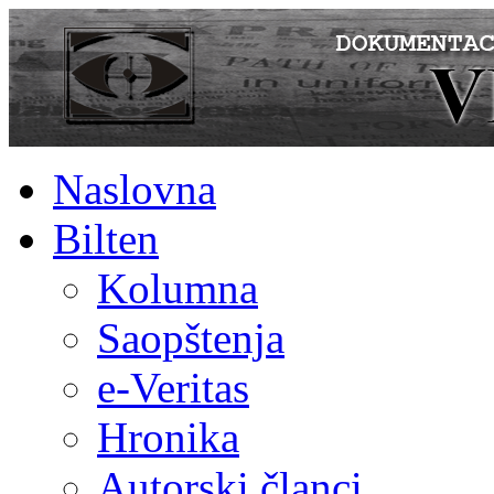
Naslovna
Bilten
Kolumna
Saopštenja
e-Veritas
Hronika
Autorski članci