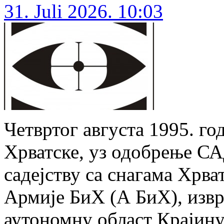
31. Juli 2026. 10:03
Четвртог августа 1995. го
Хрватске, уз одобрење СА
садејству са снагама Хрва
Армије БиХ (А БиХ), извр
аутономну област Крајину