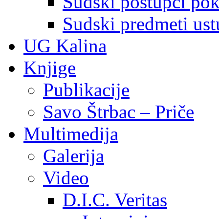
Sudski postupci pokr
Sudski predmeti ustu
UG Kalina
Knjige
Publikacije
Savo Štrbac – Priče
Multimedija
Galerija
Video
D.I.C. Veritas