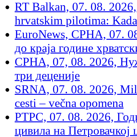
RT Balkan, 07. 08. 2026,
hrvatskim pilotima: Kada
EuroNews, СРНА, 07. 0
до краја године хрватс
СРНА, 07, 08. 2026, Ну
три деценије
SRNA, 07. 08. 2026, Mil
cesti – večna opomena
РТРС, 07. 08. 2026, Г
цивила на Петровачкој ц