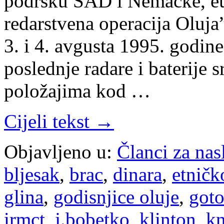
podršku SAD i Nemačke, eu
redarstvena operacija Oluja
3. i 4. avgusta 1995. godine
poslednje radare i baterije
položajima kod …
Cijeli tekst →
Objavljeno u:
Članci za na
bljesak
,
brac
,
dinara
,
etničk
glina
,
godisnjice oluje
,
goto
irmct
,
j.bobetko
,
klinton
,
kn