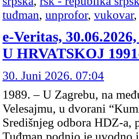
srpska
,
rsk - republika srps
tuđman
,
unprofor
,
vukovar
e-Veritas, 30.06.2
U HRVATSKOJ 1991-1
30. Juni 2026. 07:04
1989. – U Zagrebu, na me
Velesajmu, u dvorani “Kumr
Središnjeg odbora HDZ-a, 
Tuđman podnio je uvodno iz