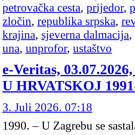
petrovačka cesta
,
prijedor
,
p
zločin
,
republika srpska
,
re
krajina
,
sjeverna dalmacija
,
una
,
unprofor
,
ustaštvo
e-Veritas, 03.07.2
U HRVATSKOJ 1991-1
3. Juli 2026. 07:18
1990. – U Zagrebu se sastal