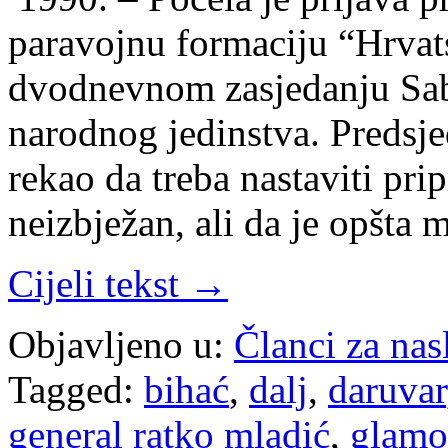
paravojnu formaciju “Hrva
dvodnevnom zasjedanju Sab
narodnog jedinstva. Predsj
rekao da treba nastaviti pri
neizbježan, ali da je opšta
Cijeli tekst →
Objavljeno u:
Članci za na
Tagged:
bihać
,
dalj
,
daruvar
general ratko mladić
,
glamo