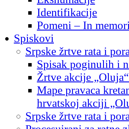
Identifikacije
Pomeni – In memor
Spiskovi
Srpske žrtve rata i po
Spisak poginulih i n
Žrtve akcije „Oluja“
Mape pravaca kretan
hrvatskoj akciji „Ol
Srpske žrtve rata i p
Procesuirani za ratne 