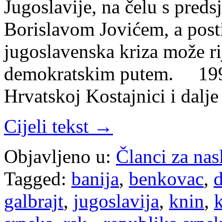
Jugoslavije, na čelu s pre
Borislavom Jovićem, a posti
jugoslavenska kriza može ri
demokratskim putem. 1991.
Hrvatskoj Kostajnici i dalje
Cijeli tekst →
Objavljeno u:
Članci za na
Tagged:
banija
,
benkovac
,
d
galbrajt
,
jugoslavija
,
knin
,
k