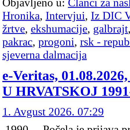
Objavljeno u:
Članci za na
Hronika
,
Intervjui
,
Iz DIC V
žrtve
,
ekshumacije
,
galbrajt
pakrac
,
progoni
,
rsk - repub
sjeverna dalmacija
e-Veritas, 01.08.2
U HRVATSKOJ 1991-1
1. Avgust 2026. 07:29
1990. – Počela je prijava p