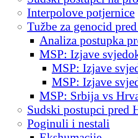
Interpolove potjernice
Tužbe za genocid pre
Analiza postupka p
MSP: Izjave svjedo
MSP: Izjave svje
MSP: Izjave svje
MSP: Srbija vs Hrva
Sudski postupci pred 
Poginuli i nestali
Ekshumacije