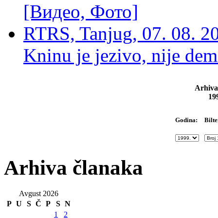
[Видео, Фото]
RTRS, Tanjug, 07. 08. 2
Kninu je jezivo, nije dem
Arhiva
19
Bilte
Godina:
Arhiva članaka
Avgust 2026
P
U
S
Č
P
S
N
1
2