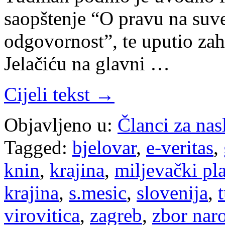
saopštenje “O pravu na suve
odgovornost”, te uputio za
Jelačiću na glavni …
Cijeli tekst →
Objavljeno u:
Članci za na
Tagged:
bjelovar
,
e-veritas
,
knin
,
krajina
,
miljevački pl
krajina
,
s.mesic
,
slovenija
,
virovitica
,
zagreb
,
zbor nar