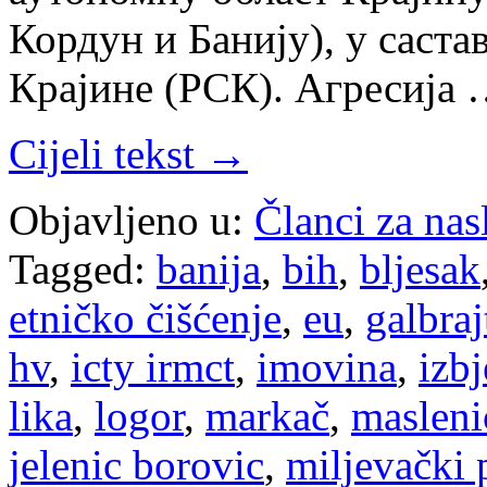
Кордун и Банију), у саст
Крајине (РСК). Агресија
Cijeli tekst →
Objavljeno u:
Članci za na
Tagged:
banija
,
bih
,
bljesak
etničko čišćenje
,
eu
,
galbraj
hv
,
icty irmct
,
imovina
,
izbj
lika
,
logor
,
markač
,
masleni
jelenic borovic
,
miljevački 