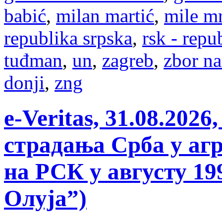
babić
,
milan martić
,
mile m
republika srpska
,
rsk - repu
tuđman
,
un
,
zagreb
,
zbor na
donji
,
zng
e-Veritas, 31.08.202
страдања Срба у агр
на РСК у августу 19
Олуја”)