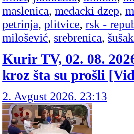
maslenica
,
medacki dzep
,
m
petrinja
,
plitvice
,
rsk - repu
milošević
,
srebrenica
,
šušak
Kurir TV, 02. 08. 202
kroz šta su prošli [Vi
2. Avgust 2026. 23:13