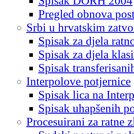
Spisak DORH 2004
Pregled obnova pos
Srbi u hrvatskim zatv
Spisak za djela ratn
Spisak za djela klas
Spisak transferisani
Interpolove potjernice
Spisak lica na Inte
Spisak uhapšenih po
Procesuirani za ratne z