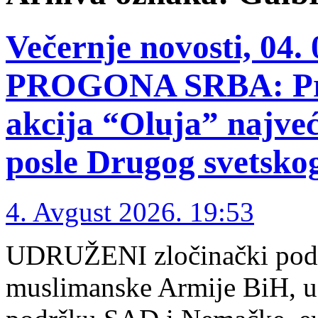
Večernje novosti, 04
PROGONA SRBA: Pre 
akcija “Oluja” najveć
posle Drugog svetsko
4. Avgust 2026. 19:53
UDRUŽENI zločinački poduh
muslimanske Armije BiH, uz