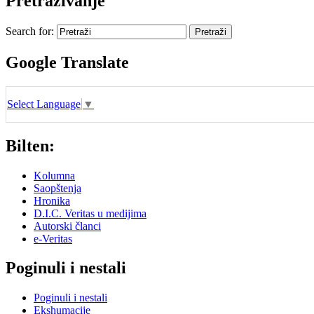
Pretraživanje
Search for:
Google Translate
Select Language
▼
Bilten:
Kolumna
Saopštenja
Hronika
D.I.C. Veritas u medijima
Autorski članci
e-Veritas
Poginuli i nestali
Poginuli i nestali
Ekshumacije