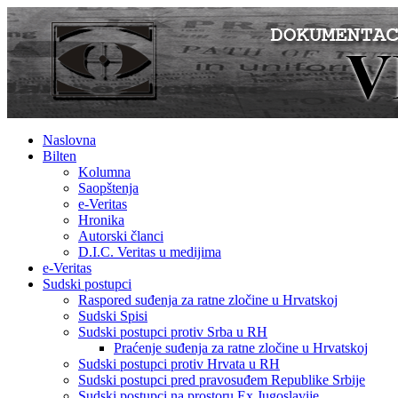
Naslovna
Bilten
Kolumna
Saopštenja
e-Veritas
Hronika
Autorski članci
D.I.C. Veritas u medijima
e-Veritas
Sudski postupci
Raspored suđenja za ratne zločine u Hrvatskoj
Sudski Spisi
Sudski postupci protiv Srba u RH
Praćenje suđenja za ratne zločine u Hrvatskoj
Sudski postupci protiv Hrvata u RH
Sudski postupci pred pravosuđem Republike Srbije
Sudski postupci na prostoru Ex Jugoslavije