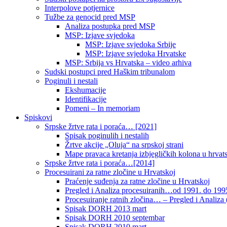
Interpolove potjernice
Tužbe za genocid pred MSP
Analiza postupka pred MSP
MSP: Izjave svjedoka
MSP: Izjave svjedoka Srbije
MSP: Izjave svjedoka Hrvatske
MSP: Srbija vs Hrvatska – video arhiva
Sudski postupci pred Haškim tribunalom
Poginuli i nestali
Ekshumacije
Identifikacije
Pomeni – In memoriam
Spiskovi
Srpske žrtve rata i poraća… [2021]
Spisak poginulih i nestalih
Žrtve akcije „Oluja“ na srpskoj strani
Mape pravaca kretanja izbjegličkih kolona u hrvats
Srpske žrtve rata i poraća…[2014]
Procesuirani za ratne zločine u Hrvatskoj
Praćenje suđenja za ratne zločine u Hrvatskoj
Pregled i Analiza procesuiranih…od 1991. do 1995
Procesuiranje ratnih zločina… – Pregled i Analiza (
Spisak DORH 2013 mart
Spisak DORH 2010 septembar
Spisak DORH 2010 mart