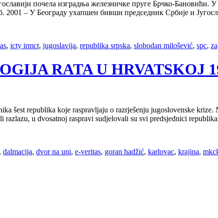
ославији почела изградња железничке пруге Брчко-Бановићи. У 
реб. 2001 – У Београду ухапшен бивши председник Србије и Југо
tas
,
icty irmct
,
jugoslavija
,
republika srpska
,
slobodan milošević
,
spc
,
za
OLOGIJA RATA U HRVATSKOJ 199
dnika šest republika koje raspravljaju o razrješenju jugoslovenske kri
li razlazu, u dvosatnoj raspravi sudjelovali su svi predsjednici republ
,
dalmacija
,
dvor na uni
,
e-veritas
,
goran hadžić
,
karlovac
,
krajina
,
mkc