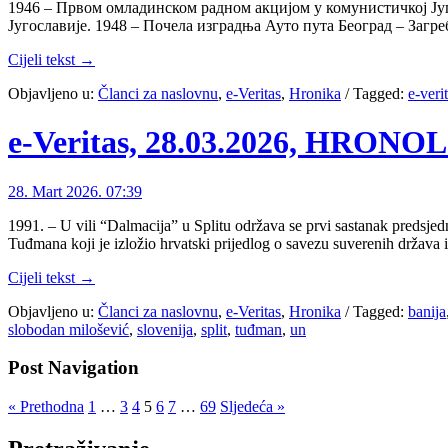
1946 – Првом омладинском радном акцијом у комунистичкој Југ
Југославије. 1948 – Почела изградња Ауто пута Београд – Заг
Cijeli tekst →
Objavljeno u:
Članci za naslovnu
,
e-Veritas
,
Hronika
/
Tagged:
e-veri
e-Veritas, 28.03.2026, HRON
28. Mart 2026. 07:39
1991. – U vili “Dalmacija” u Splitu održava se prvi sastanak predsje
Tuđmana koji je izložio hrvatski prijedlog o savezu suverenih država i
Cijeli tekst →
Objavljeno u:
Članci za naslovnu
,
e-Veritas
,
Hronika
/
Tagged:
banija
slobodan milošević
,
slovenija
,
split
,
tuđman
,
un
Post Navigation
« Prethodna
1
…
3
4
5
6
7
…
69
Sljedeća »