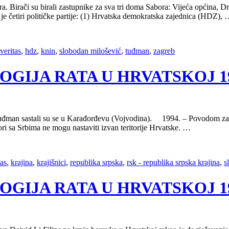
a. Birači su birali zastupnike za sva tri doma Sabora: Vijeća općina, D
 je četiri političke partije: (1) Hrvatska demokratska zajednica (HDZ),
veritas
,
hdz
,
knin
,
slobodan milošević
,
tuđman
,
zagreb
OLOGIJA RATA U HRVATSKOJ 1991
Tuđman sastali su se u Karađorđevu (Vojvodina). 1994. – Povodom zastoj
ori sa Srbima ne mogu nastaviti izvan teritorije Hrvatske. …
tas
,
krajina
,
krajišnici
,
republika srpska
,
rsk - republika srpska krajina
,
s
OLOGIJA RATA U HRVATSKOJ 1991