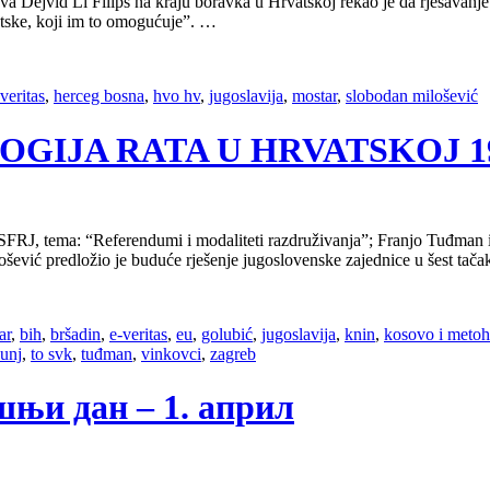
va Dejvid Li Filips na kraju boravka u Hrvatskoj rekao je da rješavanj
atske, koji im to omogućuje”. …
veritas
,
herceg bosna
,
hvo hv
,
jugoslavija
,
mostar
,
slobodan milošević
OLOGIJA RATA U HRVATSKOJ 1991
FRJ, tema: “Referendumi i modaliteti razdruživanja”; Franjo Tuđman i 
ošević predložio je buduće rješenje jugoslovenske zajednice u šest tač
ar
,
bih
,
bršadin
,
e-veritas
,
eu
,
golubić
,
jugoslavija
,
knin
,
kosovo i metoh
lunj
,
to svk
,
tuđman
,
vinkovci
,
zagreb
ашњи дан – 1. април