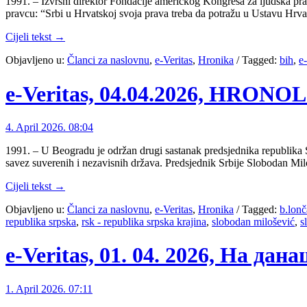
1991. – Izvršni direktor Fondacije američkog Kongresa za ljudska pra
pravcu: “Srbi u Hrvatskoj svoja prava treba da potražu u Ustavu Hrv
Cijeli tekst →
Objavljeno u:
Članci za naslovnu
,
e-Veritas
,
Hronika
/
Tagged:
bih
,
e-
e-Veritas, 04.04.2026, HRON
4. April 2026. 08:04
1991. – U Beogradu je održan drugi sastanak predsjednika republika S
savez suverenih i nezavisnih država. Predsjednik Srbije Slobodan Mil
Cijeli tekst →
Objavljeno u:
Članci za naslovnu
,
e-Veritas
,
Hronika
/
Tagged:
b.lonč
republika srpska
,
rsk - republika srpska krajina
,
slobodan milošević
,
s
e-Veritas, 01. 04. 2026, На дан
1. April 2026. 07:11