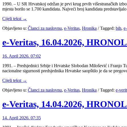
1990. – U SR Hrvatskoj održan je prvi krug prvih višestranačkih izbor
mjesta borilo se 1.700 kandidata. Najveći broj kandidata predstavljalo
Cijeli tekst →
Objavljeno u:
Članci za naslovnu
,
e-Veritas
,
Hronika
/
Tagged:
bih
,
e-
e-Veritas, 16.04.2026, HRON
16. April 2026. 07:02
1991. – Predsjednici Srbije i Hrvatske Slobodan Milošević i Franjo 
nacionalne sigurnosti predsjednika Hrvatske saopštilo je da se pregov
Cijeli tekst →
Objavljeno u:
Članci za naslovnu
,
e-Veritas
,
Hronika
/
Tagged:
e-veri
e-Veritas, 14.04.2026, HRON
14. April 2026. 07:35