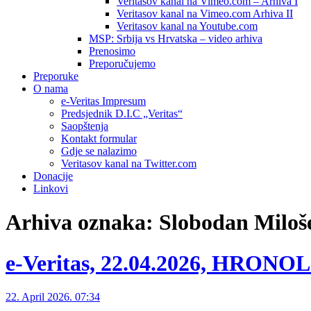
Veritasov kanal na Vimeo.com – Arhiva I
Veritasov kanal na Vimeo.com Arhiva II
Veritasov kanal na Youtube.com
MSP: Srbija vs Hrvatska – video arhiva
Prenosimo
Preporučujemo
Preporuke
O nama
e-Veritas Impresum
Predsjednik D.I.C „Veritas“
Saopštenja
Kontakt formular
Gdje se nalazimo
Veritasov kanal na Twitter.com
Donacije
Linkovi
Arhiva oznaka:
Slobodan Miloš
e-Veritas, 22.04.2026, HRON
22. April 2026. 07:34