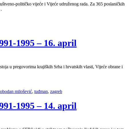
ruštveno-političko vijeće i Vijeće udruženog rada. Za 365 poslaničkih
 …
-1995 – 16. april
a u pregovorima krajiških Srba i hrvatskih vlasti, Vijeće obrane i
lobodan milošević
,
tuđman
,
zagreb
-1995 – 14. april