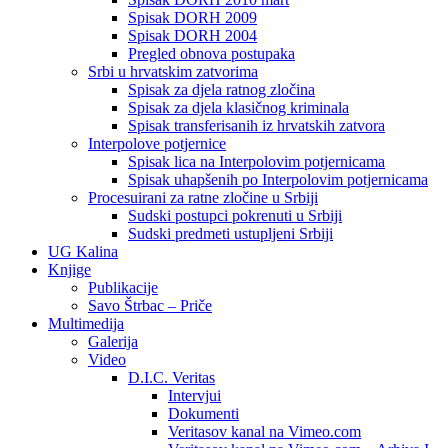
Spisak DORH 2009
Spisak DORH 2004
Pregled obnova postupaka
Srbi u hrvatskim zatvorima
Spisak za djela ratnog zločina
Spisak za djela klasičnog kriminala
Spisak transferisanih iz hrvatskih zatvora
Interpolove potjernice
Spisak lica na Interpolovim potjernicama
Spisak uhapšenih po Interpolovim potjernicama
Procesuirani za ratne zločine u Srbiji
Sudski postupci pokrenuti u Srbiji
Sudski predmeti ustupljeni Srbiji
UG Kalina
Knjige
Publikacije
Savo Štrbac – Priče
Multimedija
Galerija
Video
D.I.C. Veritas
Intervjui
Dokumenti
Veritasov kanal na Vimeo.com