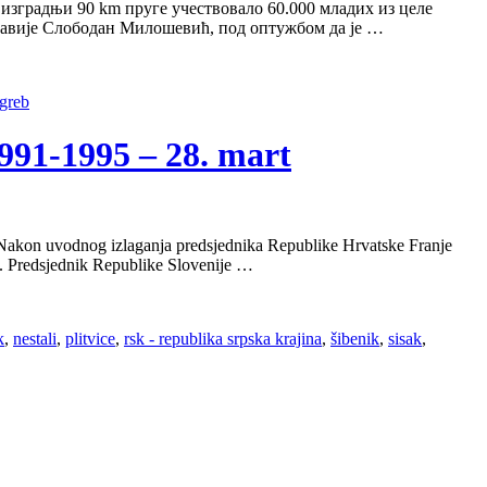
изградњи 90 km пруге учествовало 60.000 младих из целе
славије Слободан Милошевић, под оптужбом да је …
greb
1-1995 – 28. mart
ze. Nakon uvodnog izlaganja predsjednika Republike Hrvatske Franje
ika. Predsjednik Republike Slovenije …
k
,
nestali
,
plitvice
,
rsk - republika srpska krajina
,
šibenik
,
sisak
,