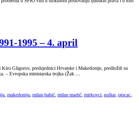
e problema u SFRJ vidi u striktnom poštovanju ljudskih prava i u tom
-1995 – 4. april
Kiro Gligorov, predsjednici Hrvatske i Makedonije, predložili su
aka. – Evropska ministarska trojka (Žak …
ija
,
makedonija
,
milan babić
,
milan martić
,
mirkovci
,
nuštar
,
otocac
,