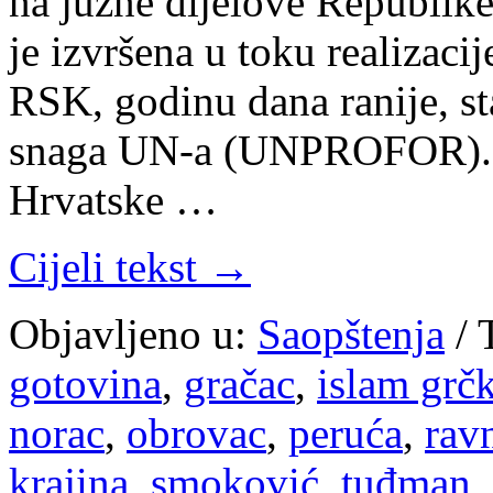
na južne dijelove Republik
je izvršena u toku realizaci
RSK, godinu dana ranije, st
snaga UN-a (UNPROFOR). Bil
Hrvatske …
Cijeli tekst →
Objavljeno u:
Saopštenja
/
gotovina
,
gračac
,
islam grčk
norac
,
obrovac
,
peruća
,
ravn
krajina
,
smoković
,
tuđman
,