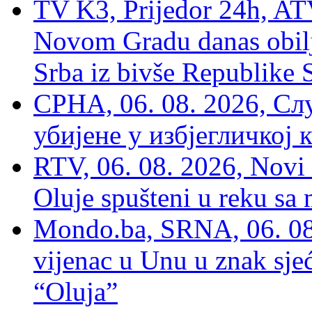
TV K3, Prijedor 24h, ATV
Novom Gradu danas obilj
Srba iz bivše Republike 
СРНА, 06. 08. 2026, Сл
убијене у избјегличкој 
RTV, 06. 08. 2026, Novi 
Oluje spušteni u reku sa
Mondo.ba, SRNA, 06. 08
vijenac u Unu u znak sjeć
“Oluja”