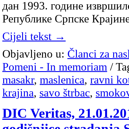
дан 1993. године извршиле
Републике Српске Крајине
Cijeli tekst →
Objavljeno u:
Članci za na
Pomeni - In memoriam
/
Ta
masakr
,
maslenica
,
ravni ko
krajina
,
savo štrbac
,
smokov
DIC Veritas, 21.01.2
godišnjice stradanja 