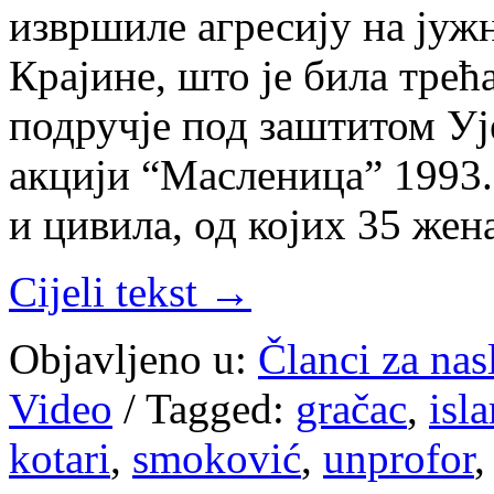
извршиле агресију на јуж
Крајине, што је била трећ
подручје под заштитом Уј
акцији “Масленица” 1993.
и цивила, од којих 35 жен
Cijeli tekst →
Objavljeno u:
Članci za na
Video
/
Tagged:
gračac
,
isl
kotari
,
smoković
,
unprofor