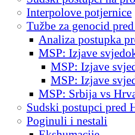
Interpolove potjernice
Tužbe za genocid pre
Analiza postupka p
MSP: Izjave svjedo
MSP: Izjave svje
MSP: Izjave svje
MSP: Srbija vs Hrva
Sudski postupci pred 
Poginuli i nestali
Ekshumacije