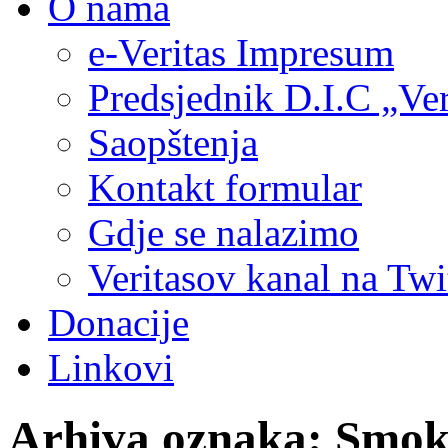
O nama
e-Veritas Impresum
Predsjednik D.I.C „Ver
Saopštenja
Kontakt formular
Gdje se nalazimo
Veritasov kanal na Twi
Donacije
Linkovi
Arhiva oznaka:
Smok