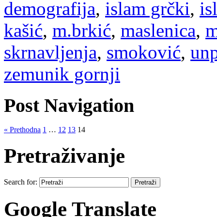
demografija
,
islam grčki
,
is
kašić
,
m.brkić
,
maslenica
,
m
skrnavljenja
,
smoković
,
unp
zemunik gornji
Post Navigation
« Prethodna
1
…
12
13
14
Pretraživanje
Search for:
Google Translate