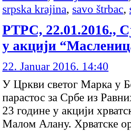
srpska krajina
,
savo štrbac
,
РТРС, 22.01.2016., 
у акцији “Маслениц
22. Januar 2016. 14:40
У Цркви светог Марка у Б
парастос за Србе из Равни
23 године у акцији хрватс
Малом Алану. Хрватске о