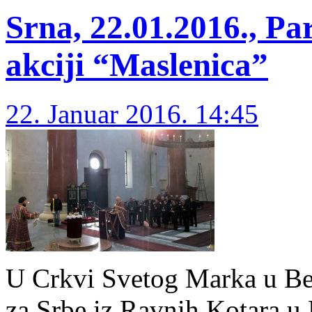
Srna, 22.01.2016., Pa
akciji “Maslenica”
22. Januar 2016. 14:45
U Crkvi Svetog Marka u Beo
za Srbe iz Ravnih Kotara u H