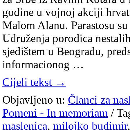
godine u vojnoj akciji hrva
Malom Alanu. Parastosu su 
Udruženja porodica nestalih
sjedištem u Beogradu, pre
informacionog …
Cijeli tekst →
Objavljeno u:
Članci za na
Pomeni - In memoriam
/
Ta
maslenica
,
milojko budimir