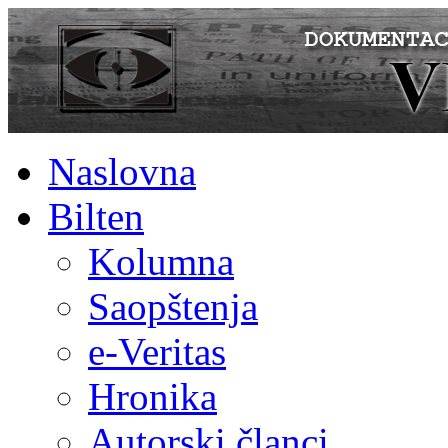
Naslovna
Bilten
Kolumna
Saopštenja
e-Veritas
Hronika
Autorski članci