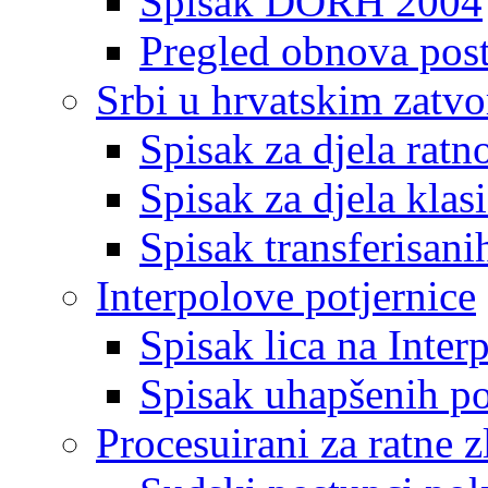
Spisak DORH 2004
Pregled obnova pos
Srbi u hrvatskim zatv
Spisak za djela ratn
Spisak za djela klas
Spisak transferisani
Interpolove potjernice
Spisak lica na Inte
Spisak uhapšenih po
Procesuirani za ratne z