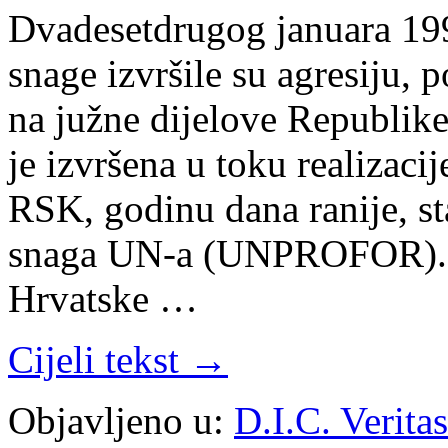
Dvadesetdrugog januara 199
snage izvršile su agresiju
na južne dijelove Republik
je izvršena u toku realizaci
RSK, godinu dana ranije, st
snaga UN-a (UNPROFOR). Bil
Hrvatske …
Cijeli tekst →
Objavljeno u:
D.I.C. Veritas