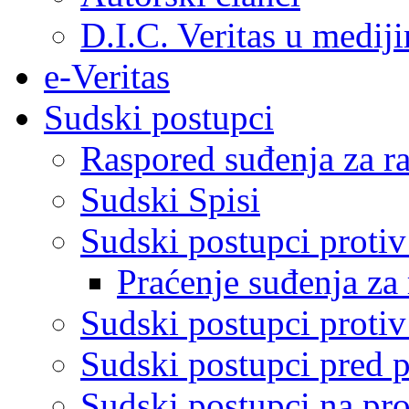
D.I.C. Veritas u medij
e-Veritas
Sudski postupci
Raspored suđenja za ra
Sudski Spisi
Sudski postupci proti
Praćenje suđenja za 
Sudski postupci proti
Sudski postupci pred 
Sudski postupci na pro