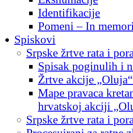
Identifikacije
Pomeni – In memor
Spiskovi
Srpske žrtve rata i po
Spisak poginulih i n
Žrtve akcije „Oluja“
Mape pravaca kretan
hrvatskoj akciji „Ol
Srpske žrtve rata i p
Procesuirani za ratne 