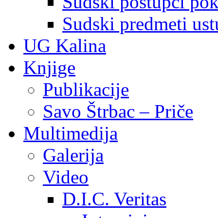
Sudski postupci pokr
Sudski predmeti ustu
UG Kalina
Knjige
Publikacije
Savo Štrbac – Priče
Multimedija
Galerija
Video
D.I.C. Veritas