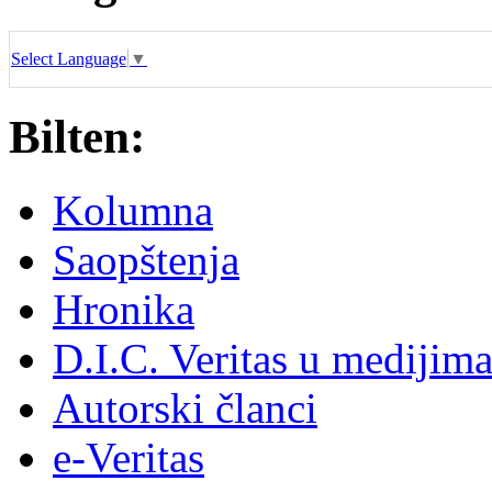
Select Language
▼
Bilten:
Kolumna
Saopštenja
Hronika
D.I.C. Veritas u medijim
Autorski članci
e-Veritas