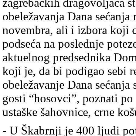
zagrebačkih dragovoljaca st
obeležavanja Dana sećanja n
novembra, ali i izbora koj
podseća na poslednje potez
aktuelnog predsednika Dom
koji je, da bi podigao sebi r
obeležavanje Dana sećanja s
gosti “hosovci”, poznati po
ustaške šahovnice, crne ko
- U Škabrnji je 400 ljudi po