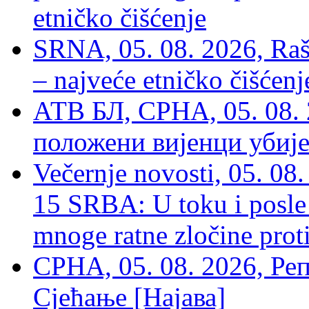
etničko čišćenje
SRNA, 05. 08. 2026, Rašk
– najveće etničko čišćen
АТВ БЛ, СРНА, 05. 08. 
положени вијенци убиј
Večernje novosti, 05. 
15 SRBA: U toku i posle 
mnoge ratne zločine proti
СРНА, 05. 08. 2026, Ре
Сјећање [Најава]