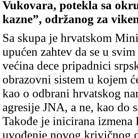
Vukovara, potekla sa okru
kazne”, održanog za vike
Sa skupa je hrvatskom Mini
upućen zahtev da se u svim
većina dece pripadnici srps
obrazovni sistem u kojem ć
kao o odbrani hrvatskog na
agresije JNA, a ne, kao do 
Takođe je inicirana izmena
uvođenje novog krivičnog d