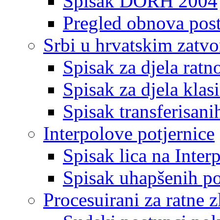
Spisak DORH 2004
Pregled obnova pos
Srbi u hrvatskim zatv
Spisak za djela ratn
Spisak za djela klas
Spisak transferisani
Interpolove potjernice
Spisak lica na Inte
Spisak uhapšenih po
Procesuirani za ratne z