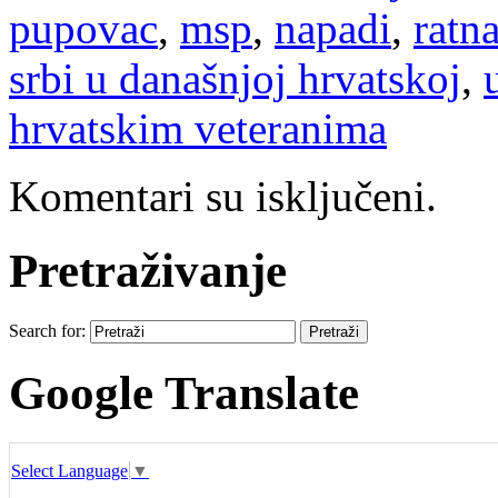
pupovac
,
msp
,
napadi
,
ratn
srbi u današnjoj hrvatskoj
,
hrvatskim veteranima
Komentari su isključeni.
Pretraživanje
Search for:
Google Translate
Select Language
▼