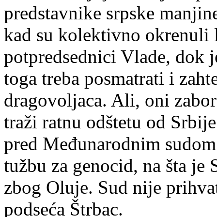
predstavnike srpske manjine
kad su kolektivno okrenuli 
potpredsednici Vlade, dok j
toga treba posmatrati i zah
dragovoljaca. Ali, oni zabor
traži ratnu odštetu od Srbi
pred Međunarodnim sudom 
tužbu za genocid, na šta je
zbog Oluje. Sud nije prihva
podseća Štrbac.