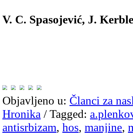
V. C. Spasojević, J. Kerbl
Objavljeno u:
Članci za na
Hronika
/
Tagged:
a.plenko
antisrbizam
,
hos
,
manjine
,