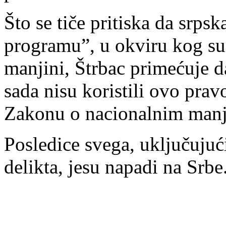
Što se tiče pritiska da srps
programu”, u okviru kog su
manjini, Štrbac primećuje da
sada nisu koristili ovo pra
Zakonu o nacionalnim manj
Posledice svega, uključujuć
delikta, jesu napadi na Srbe