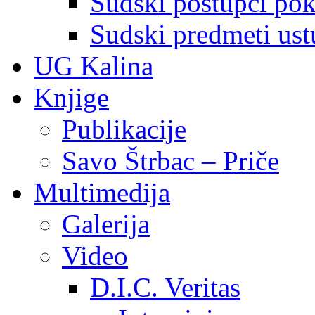
Sudski postupci pokr
Sudski predmeti ustu
UG Kalina
Knjige
Publikacije
Savo Štrbac – Priče
Multimedija
Galerija
Video
D.I.C. Veritas