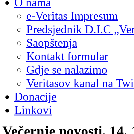
O nama
e-Veritas Impresum
Predsjednik D.I.C „Ver
Saopštenja
Kontakt formular
Gdje se nalazimo
Veritasov kanal na Twi
Donacije
Linkovi
Večernje novosti, 14