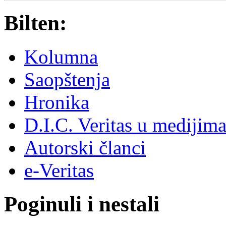
Bilten:
Kolumna
Saopštenja
Hronika
D.I.C. Veritas u medijim
Autorski članci
e-Veritas
Poginuli i nestali