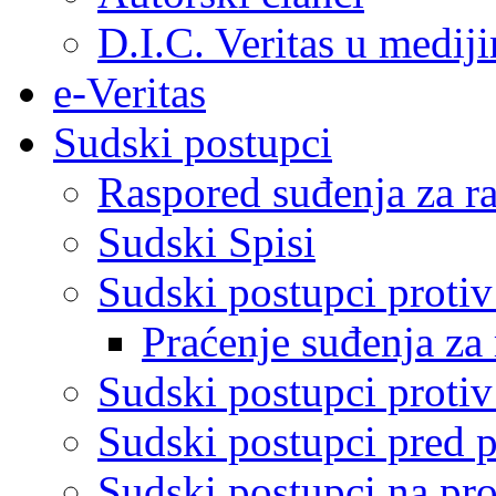
D.I.C. Veritas u medij
e-Veritas
Sudski postupci
Raspored suđenja za ra
Sudski Spisi
Sudski postupci proti
Praćenje suđenja za 
Sudski postupci proti
Sudski postupci pred 
Sudski postupci na pro