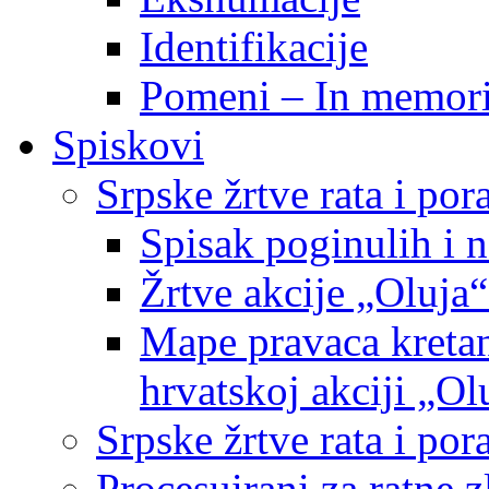
Identifikacije
Pomeni – In memor
Spiskovi
Srpske žrtve rata i po
Spisak poginulih i n
Žrtve akcije „Oluja“
Mape pravaca kretan
hrvatskoj akciji „Ol
Srpske žrtve rata i p
Procesuirani za ratne 