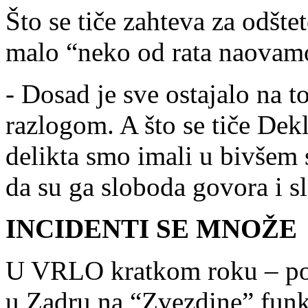
Što se tiče zahteva za odšt
malo “neko od rata naovamo
- Dosad je sve ostajalo na 
razlogom. A što se tiče Dek
delikta smo imali u bivšem 
da su ga sloboda govora i s
INCIDENTI SE MNOŽE
U VRLO kratkom roku – pod
u Zadru na “Zvezdine” funkc