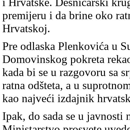
i Hrvatske. Desničarski kru
premijeru i da brine oko ratn
Hrvatskoj.
Pre odlaska Plenkovića u Su
Domovinskog pokreta rekao 
kada bi se u razgovoru sa s
ratna odšteta, a u suprotno
kao najveći izdajnik hrvats
Ipak, do sada se u javnosti 
Ministarstvo prosvete uved