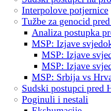
Interpolove potjernice
Tužbe za genocid pre
Analiza postupka p
MSP: Izjave svjedo
MSP: Izjave svje
MSP: Izjave svje
MSP: Srbija vs Hrva
Sudski postupci pred 
Poginuli i nestali
Ekshumacije