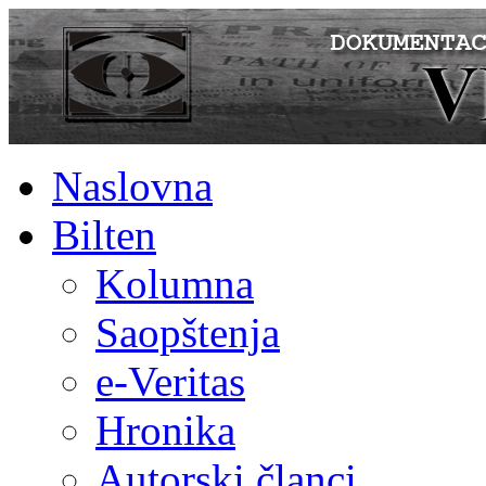
Naslovna
Bilten
Kolumna
Saopštenja
e-Veritas
Hronika
Autorski članci