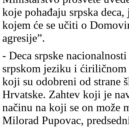
koje pohađaju srpska deca, 
kojem će se učiti o Domovi
agresije”.
- Deca srpske nacionalnosti
srpskom jeziku i ćirilično
koji su odobreni od strane 
Hrvatske. Zahtev koji je na
načinu na koji se on može m
Milorad Pupovac, predsedni