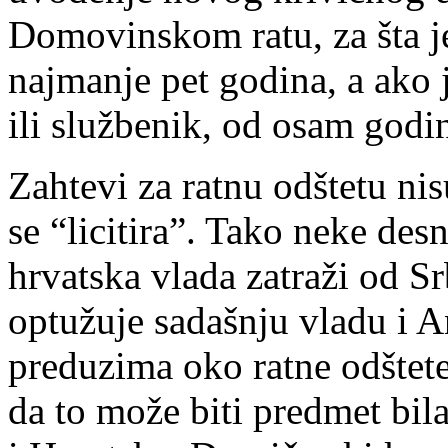
Domovinskom ratu, za šta j
najmanje pet godina, a ako j
ili službenik, od osam godi
Zahtevi za ratnu odštetu ni
se “licitira”. Tako neke des
hrvatska vlada zatraži od Sr
optužuje sadašnju vladu i A
preduzima oko ratne odštete
da to može biti predmet bil