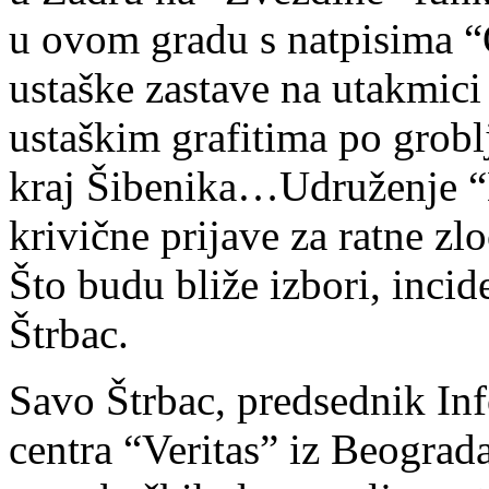
u ovom gradu s natpisima “O
ustaške zastave na utakmici
ustaškim grafitima po grob
kraj Šibenika…Udruženje “D
krivične prijave za ratne zl
Što budu bliže izbori, incide
Štrbac.
Savo Štrbac, predsednik I
centra “Veritas” iz Beograda