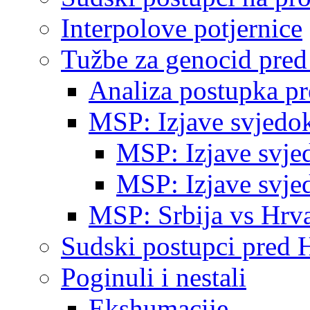
Interpolove potjernice
Tužbe za genocid pre
Analiza postupka p
MSP: Izjave svjedo
MSP: Izjave svje
MSP: Izjave svje
MSP: Srbija vs Hrva
Sudski postupci pred 
Poginuli i nestali
Ekshumacije