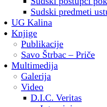
Sudski postupci pokr
Sudski predmeti ustu
UG Kalina
Knjige
Publikacije
Savo Štrbac – Priče
Multimedija
Galerija
Video
D.I.C. Veritas