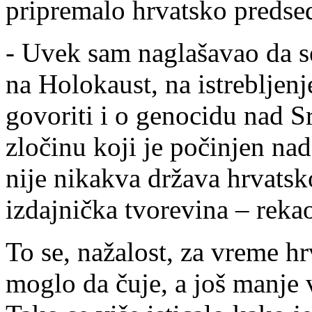
pripremalo hrvatsko preds
- Uvek sam naglašavao da se
na Holokaust, na istrebljenj
govoriti i o genocidu nad
zločinu koji je počinjen n
nije nikakva država hrvatsk
izdajnička tvorevina – rekao
To se, nažalost, za vreme 
moglo da čuje, a još manje v