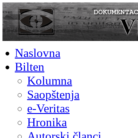
Naslovna
Bilten
Kolumna
Saopštenja
e-Veritas
Hronika
Autorski članci