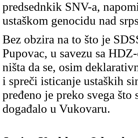
predsednkik SNV-a, napomin
ustaškom genocidu nad srp
Bez obzira na to što je SD
Pupovac, u savezu sa HDZ-o
ništa da se, osim deklarativ
i spreči isticanje ustaških 
pređeno je preko svega što 
događalo u Vukovaru.