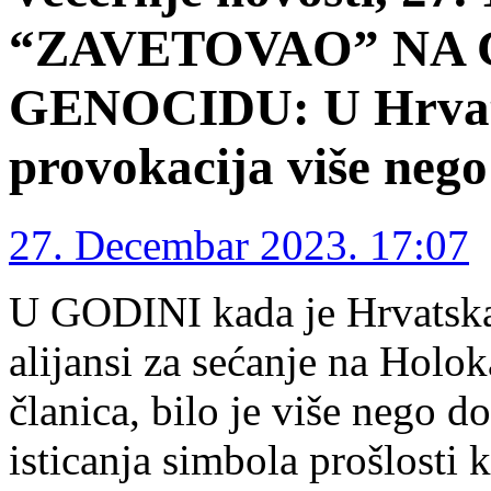
“ZAVETOVAO” NA 
GENOCIDU: U Hrvats
provokacija više nego
27. Decembar 2023. 17:07
U GODINI kada je Hrvatsk
alijansi za sećanje na Holo
članica, bilo je više nego d
isticanja simbola prošlosti 