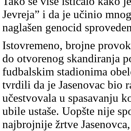
Tako se više isticalo kako je
Jevreja” i da je učinio mnog
naglašen genocid sprovede
Istovremeno, brojne provoka
do otvorenog skandiranja p
fudbalskim stadionima obele
tvrdili da je Jasenovac bio r
učestvovala u spasavanju koz
ubile ustaše. Uopšte nije sp
najbrojnije žrtve Jasenovca