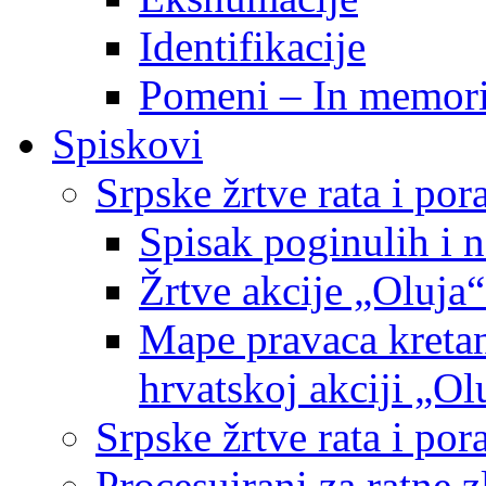
Identifikacije
Pomeni – In memor
Spiskovi
Srpske žrtve rata i po
Spisak poginulih i n
Žrtve akcije „Oluja“
Mape pravaca kretan
hrvatskoj akciji „Ol
Srpske žrtve rata i p
Procesuirani za ratne 