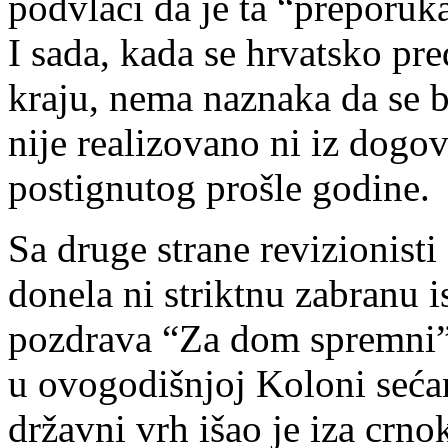
podvlači da je ta “preporuk
I sada, kada se hrvatsko pr
kraju, nema naznaka da se bi
nije realizovano ni iz dogov
postignutog prošle godine.
Sa druge strane revizionisti 
donela ni striktnu zabranu i
pozdrava “Za dom spremni”. 
u ovogodišnjoj Koloni seća
državni vrh išao je iza crno