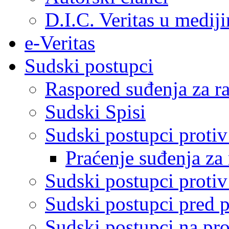
D.I.C. Veritas u medij
e-Veritas
Sudski postupci
Raspored suđenja za ra
Sudski Spisi
Sudski postupci proti
Praćenje suđenja za 
Sudski postupci proti
Sudski postupci pred 
Sudski postupci na pro