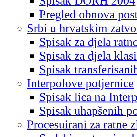
Spisak DORH 2004
Pregled obnova pos
Srbi u hrvatskim zatv
Spisak za djela ratn
Spisak za djela klas
Spisak transferisani
Interpolove potjernice
Spisak lica na Inte
Spisak uhapšenih po
Procesuirani za ratne z