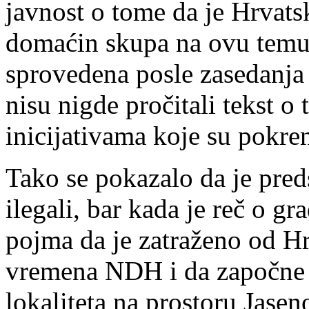
javnost o tome da je Hrvats
domaćin skupa na ovu temu,
sprovedena posle zasedanja
nisu nigde pročitali tekst o
inicijativama koje su pokre
Tako se pokazalo da je pre
ilegali, bar kada je reč o 
pojma da je zatraženo od Hr
vremena NDH i da započne 
lokaliteta na prostoru Jasen