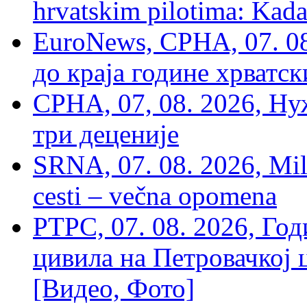
hrvatskim pilotima: Kada
EuroNews, СРНА, 07. 0
до краја године хрватс
СРНА, 07, 08. 2026, Ну
три деценије
SRNA, 07. 08. 2026, Mil
cesti – večna opomena
РТРС, 07. 08. 2026, Г
цивила на Петровачкој ц
[Видео, Фото]