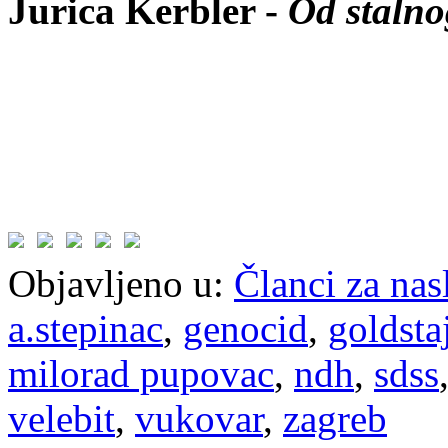
Jurica Kerbler -
Od stalno
Objavljeno u:
Članci za na
a.stepinac
,
genocid
,
goldsta
milorad pupovac
,
ndh
,
sdss
velebit
,
vukovar
,
zagreb