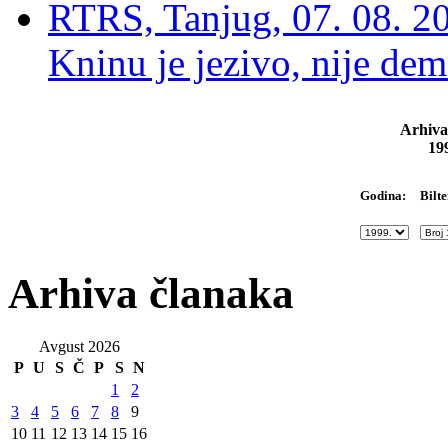
RTRS, Tanjug, 07. 08. 2
Kninu je jezivo, nije dem
Arhiva
19
Bilte
Godina:
Arhiva članaka
Avgust 2026
P
U
S
Č
P
S
N
1
2
3
4
5
6
7
8
9
10
11
12
13
14
15
16