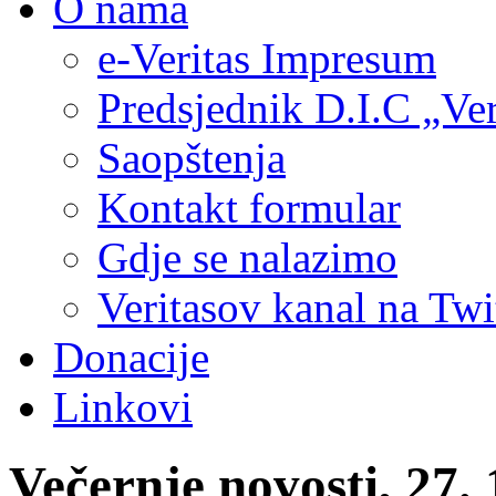
O nama
e-Veritas Impresum
Predsjednik D.I.C „Ver
Saopštenja
Kontakt formular
Gdje se nalazimo
Veritasov kanal na Twi
Donacije
Linkovi
Večernje novosti, 27