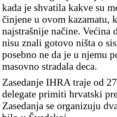
kada je shvatila kakve su mo
činjene u ovom kazamatu, k
najstrašnije načine. Većina 
nisu znali gotovo ništa o s
posebno ne da je u njemu po
masovno stradala deca.
Zasedanje IHRA traje od 27
delegate primiti hrvatski pr
Zasedanja se organizuju dva