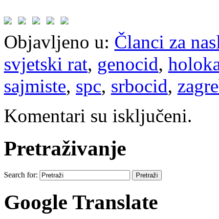
Objavljeno u:
Članci za na
svjetski rat
,
genocid
,
holoka
sajmiste
,
spc
,
srbocid
,
zagr
Komentari su isključeni.
Pretraživanje
Search for:
Google Translate