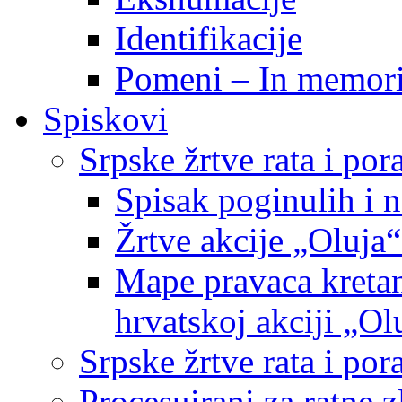
Identifikacije
Pomeni – In memor
Spiskovi
Srpske žrtve rata i po
Spisak poginulih i n
Žrtve akcije „Oluja“
Mape pravaca kretan
hrvatskoj akciji „Ol
Srpske žrtve rata i p
Procesuirani za ratne 