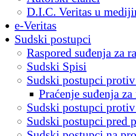
D.I.C. Veritas u medij
e-Veritas
Sudski postupci
Raspored suđenja za ra
Sudski Spisi
Sudski postupci proti
Praćenje suđenja za 
Sudski postupci proti
Sudski postupci pred 
Sudski postupci na pro