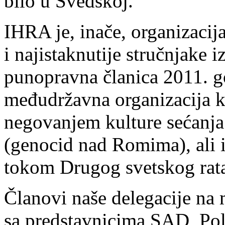
bilo u Švedskoj.
IHRA je, inače, organizacij
i najistaknutije stručnjake i
punopravna članica 2011. go
međudržavna organizacija ko
negovanjem kulture sećanj
(genocid nad Romima), ali 
tokom Drugog svetskog rat
Članovi naše delegacije na 
sa predstavnicima SAD, Poljs