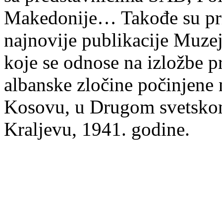
Makedonije… Takođe su pri
najnovije publikacije Muze
koje se odnose na izložbe p
albanske zločine počinjene
Kosovu, u Drugom svetskom 
Kraljevu, 1941. godine.