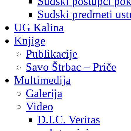
Sudski postupci pokr
Sudski predmeti ustu
UG Kalina
Knjige
Publikacije
Savo Štrbac – Priče
Multimedija
Galerija
Video
D.I.C. Veritas