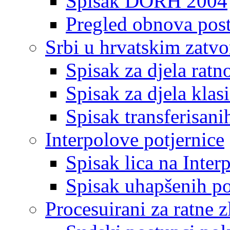
Spisak DORH 2004
Pregled obnova pos
Srbi u hrvatskim zatv
Spisak za djela ratn
Spisak za djela klas
Spisak transferisani
Interpolove potjernice
Spisak lica na Inte
Spisak uhapšenih po
Procesuirani za ratne z