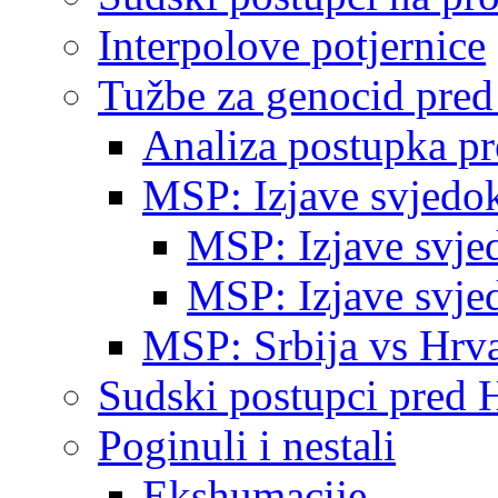
Interpolove potjernice
Tužbe za genocid pre
Analiza postupka p
MSP: Izjave svjedo
MSP: Izjave svje
MSP: Izjave svje
MSP: Srbija vs Hrva
Sudski postupci pred 
Poginuli i nestali
Ekshumacije