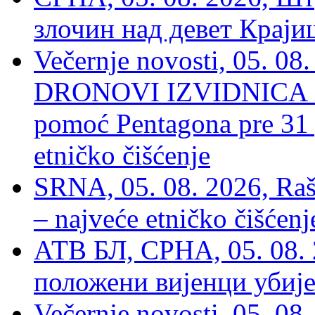
злочин над девет Крај
Večernje novosti, 05.
DRONOVI IZVIDNICA ZA
pomoć Pentagona pre 31
etničko čišćenje
SRNA, 05. 08. 2026, Rašk
– najveće etničko čišćen
АТВ БЛ, СРНА, 05. 08. 
положени вијенци убиј
Večernje novosti, 05. 