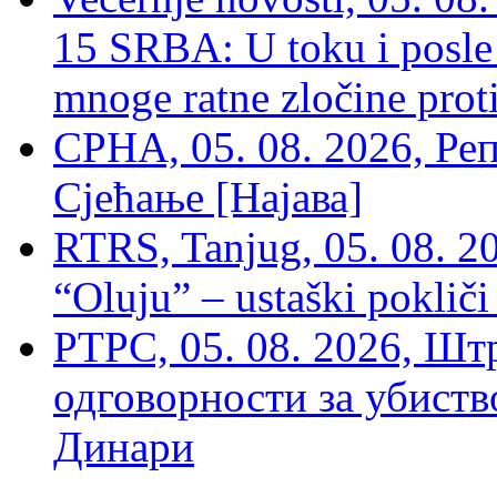
15 SRBA: U toku i posle 
mnoge ratne zločine proti
СРНА, 05. 08. 2026, Ре
Сјећање [Најава]
RTRS, Tanjug, 05. 08. 20
“Oluju” – ustaški poklič
РТРС, 05. 08. 2026, Шт
одговорности за убиств
Динари