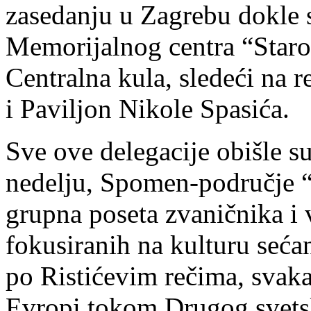
zasedanju u Zagrebu dokle s
Memorijalnog centra “Staro 
Centralna kula, sledeći na r
i Paviljon Nikole Spasića.
Sve ove delegacije obišle s
nedelju, Spomen-područje “
grupna poseta zvaničnika i 
fokusiranih na kulturu seća
po Ristićevim rečima, svaka
Evropi tokom Drugog svets