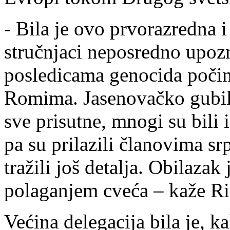
- Bila je ovo prvorazredna i
stručnjaci neposredno upoz
posledicama genocida počin
Romima. Jasenovačko gubiliš
sve prisutne, mnogi su bili 
pa su prilazili članovima srp
tražili još detalja. Obilaza
polaganjem cveća – kaže Ris
Većina delegacija bila je, 