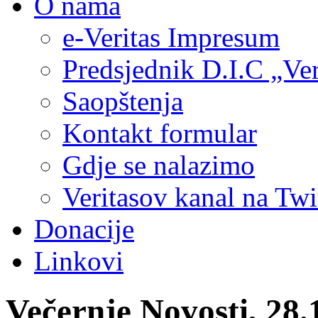
O nama
e-Veritas Impresum
Predsjednik D.I.C „Ver
Saopštenja
Kontakt formular
Gdje se nalazimo
Veritasov kanal na Twi
Donacije
Linkovi
Večernje Novosti, 2