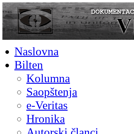
Naslovna
Bilten
Kolumna
Saopštenja
e-Veritas
Hronika
Autorski članci