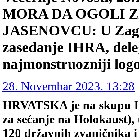
MORA DA OGOLI Z
JASENOVCU: U Zagr
zasedanje IHRA, deleg
najmonstruozniji log
28. Novembar 2023. 13:28
HRVATSKA je na skupu I
za sećanje na Holokaust),
120 državnih zvaničnika i