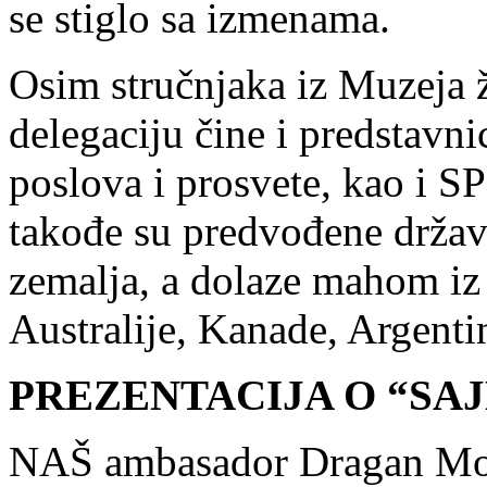
se stiglo sa izmenama.
Osim stručnjaka iz Muzeja 
delegaciju čine i predstavni
poslova i prosvete, kao i SP
takođe su predvođene držav
zemalja, a dolaze mahom iz 
Australije, Kanade, Argent
PREZENTACIJA O “SA
NAŠ ambasador Dragan Momč