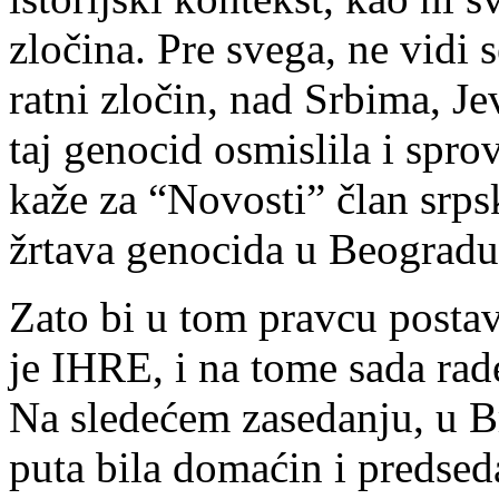
zločina. Pre svega, ne vidi 
ratni zločin, nad Srbima, J
taj genocid osmislila i spr
kaže za “Novosti” član srps
žrtava genocida u Beogradu
Zato bi u tom pravcu posta
je IHRE, i na tome sada rade
Na sledećem zasedanju, u Br
puta bila domaćin i predsed