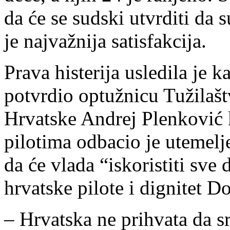
da će se sudski utvrditi da s
je najvažnija satisfakcija.
Prava histerija usledila je 
potvrdio optužnicu Tužilašt
Hrvatske Andrej Plenković k
pilotima odbacio je utemelj
da će vlada “iskoristiti sve
hrvatske pilote i dignitet 
– Hrvatska ne prihvata da s