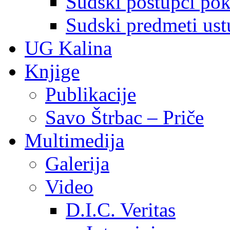
Sudski postupci pokr
Sudski predmeti ustu
UG Kalina
Knjige
Publikacije
Savo Štrbac – Priče
Multimedija
Galerija
Video
D.I.C. Veritas