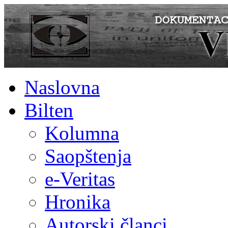
Naslovna
Bilten
Kolumna
Saopštenja
e-Veritas
Hronika
Autorski članci