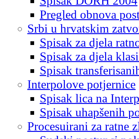
Spisak DORH 2004
Pregled obnova pos
Srbi u hrvatskim zatv
Spisak za djela ratn
Spisak za djela klas
Spisak transferisani
Interpolove potjernice
Spisak lica na Inte
Spisak uhapšenih po
Procesuirani za ratne z