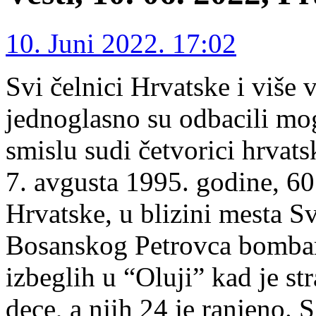
10. Juni 2022. 17:02
Svi čelnici Hrvatske i više 
jednoglasno su odbacili mo
smislu sudi četvorici hrvats
7. avgusta 1995. godine, 60 
Hrvatske, u blizini mesta S
Bosanskog Petrovca bombard
izbeglih u “Oluji” kad je st
dece, a njih 24 je ranjeno. 