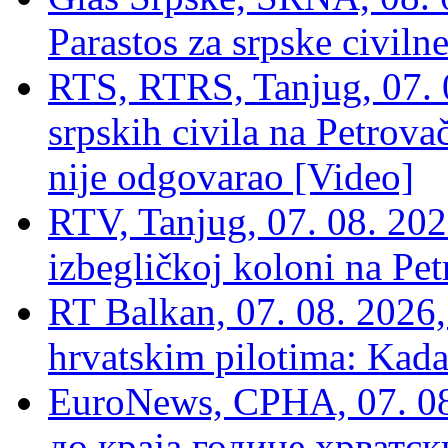
Parastos za srpske civilne
RTS, RTRS, Tanjug, 07. 0
srpskih civila na Petrovač
nije odgovarao [Video]
RTV, Tanjug, 07. 08. 2026
izbegličkoj koloni na Pet
RT Balkan, 07. 08. 2026,
hrvatskim pilotima: Kada
EuroNews, СРНА, 07. 0
до краја године хрватс