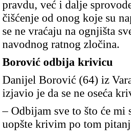
pravdu, već i dalje sprovo
čišćenje od onog koje su nap
se ne vraćaju na ognjišta sv
navodnog ratnog zločina.
Borović odbija krivicu
Danijel Borović (64) iz Var
izjavio je da se ne oseća kr
– Odbijam sve to što će mi s
uopšte krivim po tom pitanj