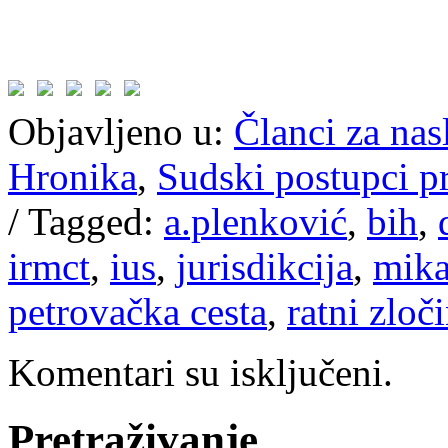
Objavljeno u:
Članci za na
Hronika
,
Sudski postupci p
/
Tagged:
a.plenković
,
bih
,
irmct
,
ius
,
jurisdikcija
,
mika
petrovačka cesta
,
ratni zloč
Komentari su isključeni.
Pretraživanje