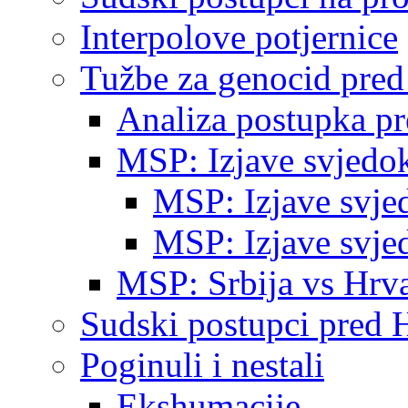
Interpolove potjernice
Tužbe za genocid pre
Analiza postupka p
MSP: Izjave svjedo
MSP: Izjave svje
MSP: Izjave svje
MSP: Srbija vs Hrva
Sudski postupci pred 
Poginuli i nestali
Ekshumacije