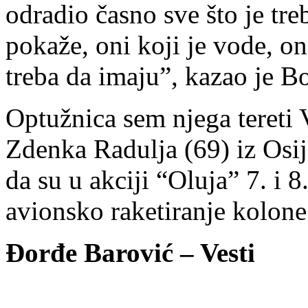
odradio časno sve što je treb
pokaže, oni koji je vode, on
treba da imaju”, kazao je B
Optužnica sem njega tereti 
Zdenka Radulja (69) iz Osije
da su u akciji “Oluja” 7. i 
avionsko raketiranje kolone 
Đorđe Barović – Vesti