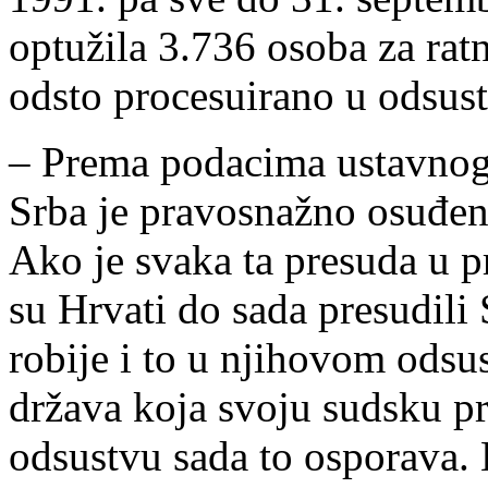
optužila 3.736 osoba za ratn
odsto procesuirano u odsus
– Prema podacima ustavnog
Srba je pravosnažno osuđen
Ako je svaka ta presuda u p
su Hrvati do sada presudil
robije i to u njihovom odsu
država koja svoju sudsku pr
odsustvu sada to osporava. H