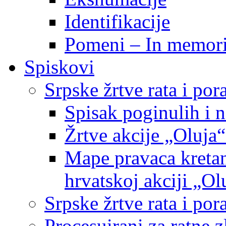
Identifikacije
Pomeni – In memor
Spiskovi
Srpske žrtve rata i po
Spisak poginulih i n
Žrtve akcije „Oluja“
Mape pravaca kretan
hrvatskoj akciji „Ol
Srpske žrtve rata i p
Procesuirani za ratne 