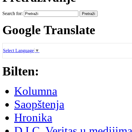
Search for:
Google Translate
Select Language
▼
Bilten:
Kolumna
Saopštenja
Hronika
D.I.C. Veritas u medijim