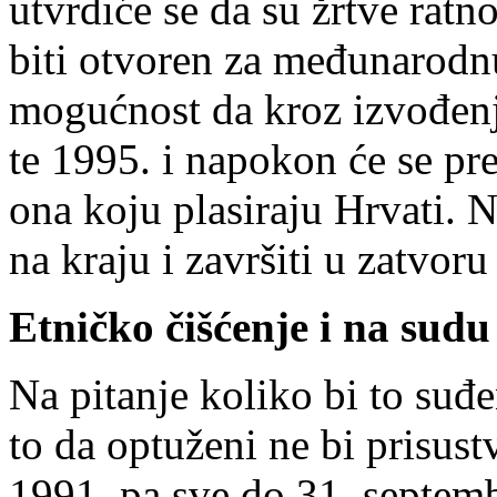
utvrdiće se da su žrtve ratno
biti otvoren za međunarodnu
mogućnost da kroz izvođenj
te 1995. i napokon će se pre
ona koju plasiraju Hrvati. Na
na kraju i završiti u zatvoru
Etničko čišćenje i na sudu
Na pitanje koliko bi to suđ
to da optuženi ne bi prisust
1991. pa sve do 31. septem