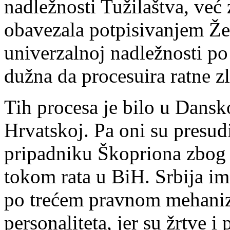
nadležnosti Tužilaštva, već 
obavezala potpisivanjem Ž
univerzalnoj nadležnosti po
dužna da procesuira ratne z
Tih procesa je bilo u Dansko
Hrvatskoj. Pa oni su presud
pripadniku Škopriona zbog 
tokom rata u BiH. Srbija im
po trećem pravnom mehanizm
personaliteta, jer su žrtve i