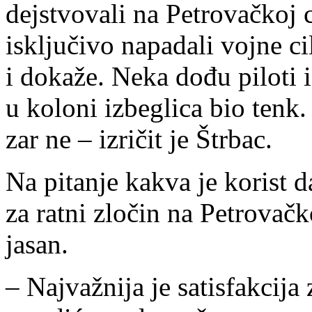
dejstvovali na Petrovačkoj c
isključivo napadali vojne ci
i dokaže. Neka dođu piloti i
u koloni izbeglica bio tenk.
zar ne – izričit je Štrbac.
Na pitanje kakva je korist 
za ratni zločin na Petrovačk
jasan.
– Najvažnija je satisfakcija