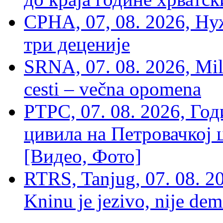
СРНА, 07, 08. 2026, Ну
три деценије
SRNA, 07. 08. 2026, Mil
cesti – večna opomena
РТРС, 07. 08. 2026, Г
цивила на Петровачкој ц
[Видео, Фото]
RTRS, Tanjug, 07. 08. 2
Kninu je jezivo, nije dem