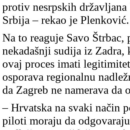
protiv nesrpskih državljana k
Srbija – rekao je Plenković.
Na to reaguje Savo Štrbac, 
nekadašnji sudija iz Zadra, 
ovaj proces imati legitimite
osporava regionalnu nadležn
da Zagreb ne namerava da op
– Hrvatska na svaki način p
piloti moraju da odgovaraj