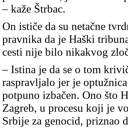
– kaže Štrbac.
On ističe da su netačne tvrd
pravnika da je Haški tribun
cesti nije bilo nikakvog zlo
– Istina je da se o tom kriv
raspravljalo jer je optužnica
potpuno izbačen. Ono što Hr
Zagreb, u procesu koji je 
Srbije za genocid, priznao d